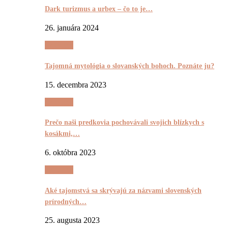
Dark turizmus a urbex – čo to je…
26. januára 2024
Tajomnô
Tajomná mytológia o slovanských bohoch. Poznáte ju?
15. decembra 2023
Tajomnô
Prečo naši predkovia pochovávali svojich blízkych s
kosákmi,…
6. októbra 2023
Tajomnô
Aké tajomstvá sa skrývajú za názvami slovenských
prírodných…
25. augusta 2023