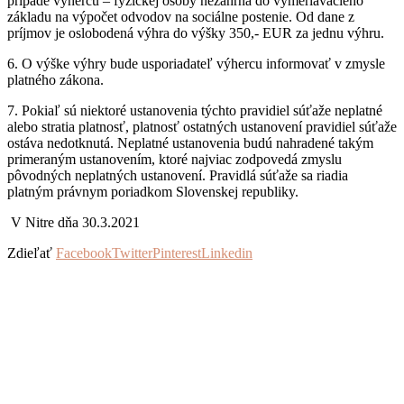
prípade výhercu – fyzickej osoby nezahŕňa do vymeriavacieho
základu na výpočet odvodov na sociálne postenie. Od dane z
príjmov je oslobodená výhra do výšky 350,- EUR za jednu výhru.
6. O výške výhry bude usporiadateľ výhercu informovať v zmysle
platného zákona.
7. Pokiaľ sú niektoré ustanovenia týchto pravidiel súťaže neplatné
alebo stratia platnosť, platnosť ostatných ustanovení pravidiel súťaže
ostáva nedotknutá. Neplatné ustanovenia budú nahradené takým
primeraným ustanovením, ktoré najviac zodpovedá zmyslu
pôvodných neplatných ustanovení. Pravidlá súťaže sa riadia
platným právnym poriadkom Slovenskej republiky.
V Nitre dňa 30.3.2021
Zdieľať
Facebook
Twitter
Pinterest
Linkedin