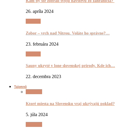
Kam by ste zobrali svoju návštevu zo zahraničia?
26. apríla 2024
Výletnô
Zobor – vrch nad Nitrou. Voláte ho správne?…
23. februára 2024
Výletnô
Sauny ukryté v lone slovenskej prírody. Kde ich…
22. decembra 2023
Tajomnô
Tajomnô
Ktoré miesta na Slovensku vraj ukrývajú poklad?
5. júla 2024
Tajomnô