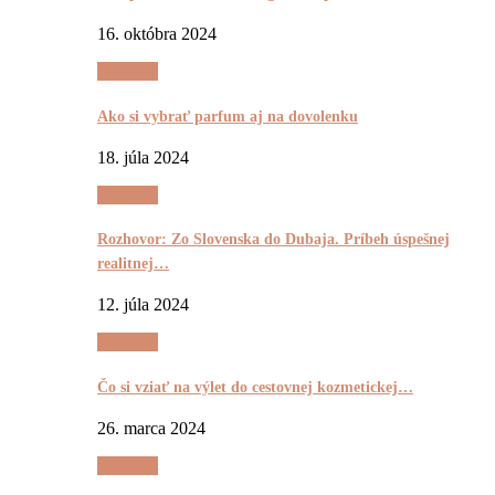
16. októbra 2024
Výrečnô
Ako si vybrať parfum aj na dovolenku
18. júla 2024
Výrečnô
Rozhovor: Zo Slovenska do Dubaja. Príbeh úspešnej
realitnej…
12. júla 2024
Výrečnô
Čo si vziať na výlet do cestovnej kozmetickej…
26. marca 2024
Výrečnô