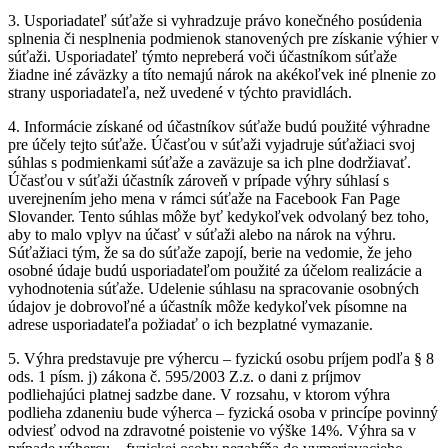
3. Usporiadateľ súťaže si vyhradzuje právo konečného posúdenia
splnenia či nesplnenia podmienok stanovených pre získanie výhier v
súťaži. Usporiadateľ týmto nepreberá voči účastníkom súťaže
žiadne iné záväzky a títo nemajú nárok na akékoľvek iné plnenie zo
strany usporiadateľa, než uvedené v týchto pravidlách.
4. Informácie získané od účastníkov súťaže budú použité výhradne
pre účely tejto súťaže. Účasťou v súťaži vyjadruje súťažiaci svoj
súhlas s podmienkami súťaže a zaväzuje sa ich plne dodržiavať.
Účasťou v súťaži účastník zároveň v prípade výhry súhlasí s
uverejnením jeho mena v rámci súťaže na Facebook Fan Page
Slovander. Tento súhlas môže byť kedykoľvek odvolaný bez toho,
aby to malo vplyv na účasť v súťaži alebo na nárok na výhru.
Súťažiaci tým, že sa do súťaže zapojí, berie na vedomie, že jeho
osobné údaje budú usporiadateľom použité za účelom realizácie a
vyhodnotenia súťaže. Udelenie súhlasu na spracovanie osobných
údajov je dobrovoľné a účastník môže kedykoľvek písomne na
adrese usporiadateľa požiadať o ich bezplatné vymazanie.
5. Výhra predstavuje pre výhercu – fyzickú osobu príjem podľa § 8
ods. 1 písm. j) zákona č. 595/2003 Z.z. o dani z príjmov
podliehajúci platnej sadzbe dane. V rozsahu, v ktorom výhra
podlieha zdaneniu bude výherca – fyzická osoba v princípe povinný
odviesť odvod na zdravotné poistenie vo výške 14%. Výhra sa v