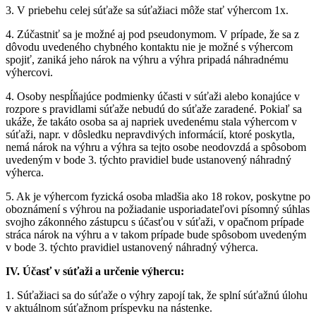
3. V priebehu celej súťaže sa súťažiaci môže stať výhercom 1x.
4. Zúčastniť sa je možné aj pod pseudonymom. V prípade, že sa z
dôvodu uvedeného chybného kontaktu nie je možné s výhercom
spojiť, zaniká jeho nárok na výhru a výhra pripadá náhradnému
výhercovi.
4. Osoby nespĺňajúce podmienky účasti v súťaži alebo konajúce v
rozpore s pravidlami súťaže nebudú do súťaže zaradené. Pokiaľ sa
ukáže, že takáto osoba sa aj napriek uvedenému stala výhercom v
súťaži, napr. v dôsledku nepravdivých informácií, ktoré poskytla,
nemá nárok na výhru a výhra sa tejto osobe neodovzdá a spôsobom
uvedeným v bode 3. týchto pravidiel bude ustanovený náhradný
výherca.
5. Ak je výhercom fyzická osoba mladšia ako 18 rokov, poskytne po
oboznámení s výhrou na požiadanie usporiadateľovi písomný súhlas
svojho zákonného zástupcu s účasťou v súťaži, v opačnom prípade
stráca nárok na výhru a v takom prípade bude spôsobom uvedeným
v bode 3. týchto pravidiel ustanovený náhradný výherca.
IV. Účasť v súťaži a určenie výhercu:
1. Súťažiaci sa do súťaže o výhry zapojí tak, že splní súťažnú úlohu
v aktuálnom súťažnom príspevku na nástenke.