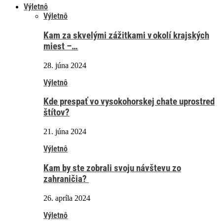
Výletnô
Výletnô
Kam za skvelými zážitkami v okolí krajských
miest –…
28. júna 2024
Výletnô
Kde prespať vo vysokohorskej chate uprostred
štítov?
21. júna 2024
Výletnô
Kam by ste zobrali svoju návštevu zo
zahraničia?
26. apríla 2024
Výletnô