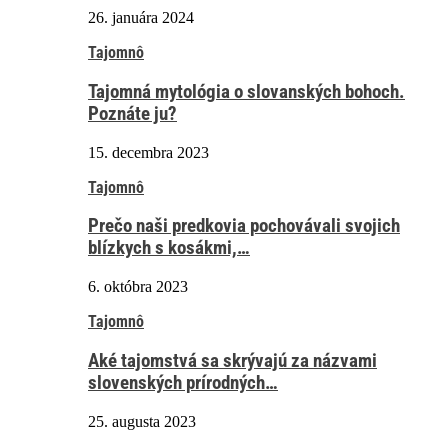
26. januára 2024
Tajomnô
Tajomná mytológia o slovanských bohoch.
Poznáte ju?
15. decembra 2023
Tajomnô
Prečo naši predkovia pochovávali svojich
blízkych s kosákmi,…
6. októbra 2023
Tajomnô
Aké tajomstvá sa skrývajú za názvami
slovenských prírodných…
25. augusta 2023