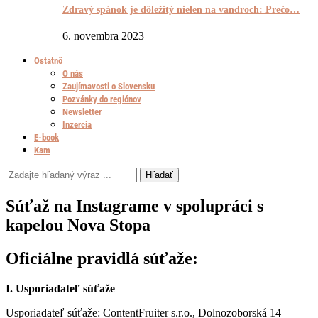
Zdravý spánok je dôležitý nielen na vandroch: Prečo…
6. novembra 2023
Ostatnô
O nás
Zaujímavosti o Slovensku
Pozvánky do regiónov
Newsletter
Inzercia
E-book
Kam
Hľadať
Súťaž na Instagrame v spolupráci s
kapelou Nova Stopa
Oficiálne pravidlá súťaže:
I. Usporiadateľ súťaže
Usporiadateľ súťaže: ContentFruiter s.r.o., Dolnozoborská 14