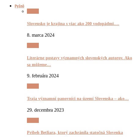
Pyšnô
Pyšnô
Slovensko je krajina s viac ako 200 vodopádmi….
8. marca 2024
Pyšnô
Literárne postavy významných slovenských autorov. Ako
sa môžeme…
9. februára 2024
Pyšnô
Traja významní panovníci na území Slovenska – ako…
29. decembra 2023
Pyšnô
Príbeh Betliara, ktorý zachránila statočná Slovenka