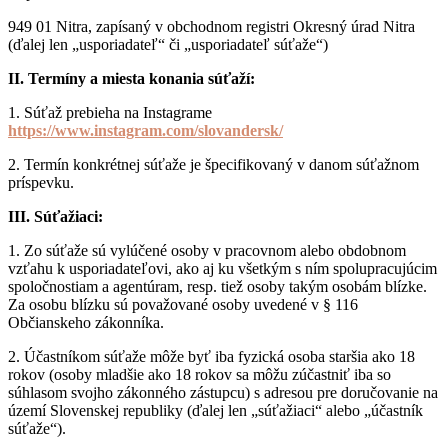
949 01 Nitra, zapísaný v obchodnom registri Okresný úrad Nitra
(ďalej len „usporiadateľ“ či „usporiadateľ súťaže“)
II. Termíny a miesta konania súťaží:
1. Súťaž prebieha na Instagrame
https://www.instagram.com/slovandersk/
2. Termín konkrétnej súťaže je špecifikovaný v danom súťažnom
príspevku.
III. Súťažiaci:
1. Zo súťaže sú vylúčené osoby v pracovnom alebo obdobnom
vzťahu k usporiadateľovi, ako aj ku všetkým s ním spolupracujúcim
spoločnostiam a agentúram, resp. tiež osoby takým osobám blízke.
Za osobu blízku sú považované osoby uvedené v § 116
Občianskeho zákonníka.
2. Účastníkom súťaže môže byť iba fyzická osoba staršia ako 18
rokov (osoby mladšie ako 18 rokov sa môžu zúčastniť iba so
súhlasom svojho zákonného zástupcu) s adresou pre doručovanie na
území Slovenskej republiky (ďalej len „súťažiaci“ alebo „účastník
súťaže“).