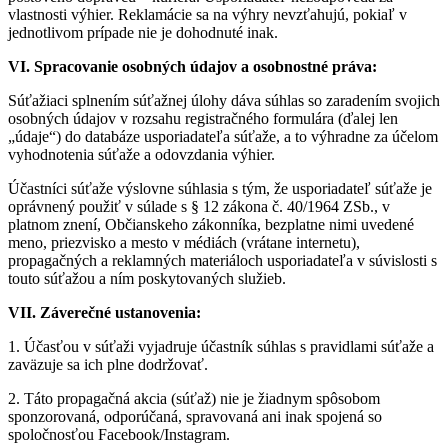
vlastnosti výhier. Reklamácie sa na výhry nevzťahujú, pokiaľ v
jednotlivom prípade nie je dohodnuté inak.
VI. Spracovanie osobných údajov a osobnostné práva:
Súťažiaci splnením súťažnej úlohy dáva súhlas so zaradením svojich
osobných údajov v rozsahu registračného formulára (ďalej len
„údaje“) do databáze usporiadateľa súťaže, a to výhradne za účelom
vyhodnotenia súťaže a odovzdania výhier.
Účastníci súťaže výslovne súhlasia s tým, že usporiadateľ súťaže je
oprávnený použiť v súlade s § 12 zákona č. 40/1964 ZSb., v
platnom znení, Občianskeho zákonníka, bezplatne nimi uvedené
meno, priezvisko a mesto v médiách (vrátane internetu),
propagačných a reklamných materiáloch usporiadateľa v súvislosti s
touto súťažou a ním poskytovaných služieb.
VII. Záverečné ustanovenia:
1. Účasťou v súťaži vyjadruje účastník súhlas s pravidlami súťaže a
zaväzuje sa ich plne dodržovať.
2. Táto propagačná akcia (súťaž) nie je žiadnym spôsobom
sponzorovaná, odporúčaná, spravovaná ani inak spojená so
spoločnosťou Facebook/Instagram.