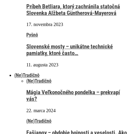
Príbeh Betliara, ktorý zachránila statočná
Slovenka Alžbeta Güntherová-Mayerová
17. novembra 2023
Pyšnô
Slovenské mosty – unikátne technické
pamiatky, ktoré často…
11. augusta 2023
(Ne)Tradičnô
(Ne)Tradičnô
Mágia Veľkonočného pondelka – prekvapí
vás?
22. marca 2024
(Ne)Tradičnô
Fašiangy – obdobie hojnosti a veselosti. Ako