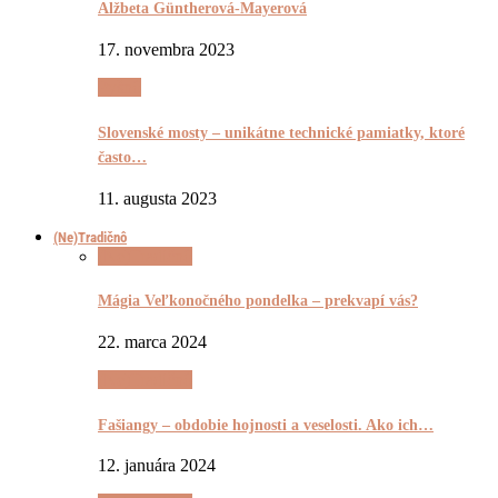
Alžbeta Güntherová-Mayerová
17. novembra 2023
Pyšnô
Slovenské mosty – unikátne technické pamiatky, ktoré
často…
11. augusta 2023
(Ne)Tradičnô
(Ne)Tradičnô
Mágia Veľkonočného pondelka – prekvapí vás?
22. marca 2024
(Ne)Tradičnô
Fašiangy – obdobie hojnosti a veselosti. Ako ich…
12. januára 2024