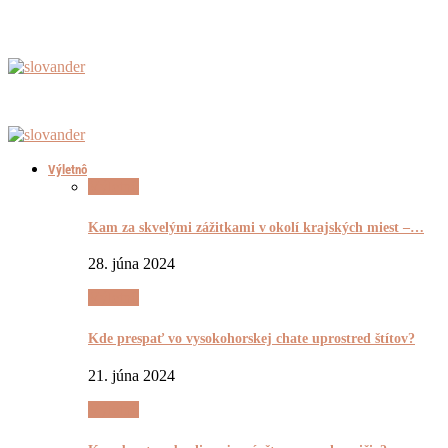
Výletnô
Výletnô
Kam za skvelými zážitkami v okolí krajských miest –…
28. júna 2024
Výletnô
Kde prespať vo vysokohorskej chate uprostred štítov?
21. júna 2024
Výletnô