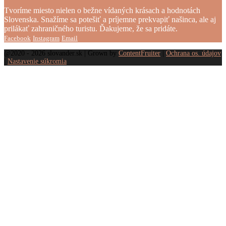
Tvoríme miesto nielen o bežne vídaných krásach a hodnotách
Slovenska. Snažíme sa potešiť a príjemne prekvapiť našinca, ale aj
prilákať zahraničného turistu. Ďakujeme, že sa pridáte.
Facebook
Instagram
Email
@2020 - 2026 slovander.sk | Grown by
ContentFruiter
|
Ochrana os. údajov
|
Nastavenie súkromia