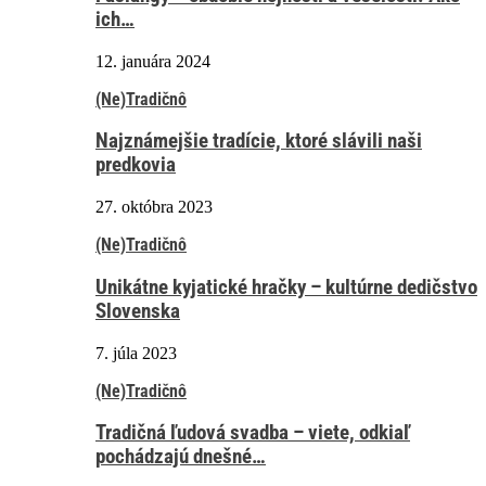
ich…
12. januára 2024
(Ne)Tradičnô
Najznámejšie tradície, ktoré slávili naši
predkovia
27. októbra 2023
(Ne)Tradičnô
Unikátne kyjatické hračky – kultúrne dedičstvo
Slovenska
7. júla 2023
(Ne)Tradičnô
Tradičná ľudová svadba – viete, odkiaľ
pochádzajú dnešné…