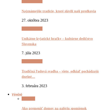
(Ne)Tradičnô
Najznámejšie tradície, ktoré slávili naši predkovia
27. októbra 2023
(Ne)Tradičnô
Unikátne kyjatické hračky – kultúrne dedičstvo
Slovenska
7. júla 2023
(Ne)Tradičnô
Tradičná ľudová svadba – viete, odkiaľ pochádzajú
dnešné…
3. februára 2023
Výrečnô
Výrečnô
Ako premeniť domov na galériu spomienok