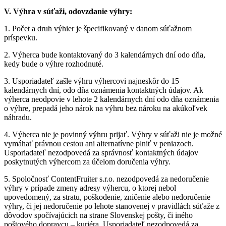
V. Výhra v súťaži, odovzdanie výhry:
1. Počet a druh výhier je špecifikovaný v danom súťažnom
príspevku.
2. Výherca bude kontaktovaný do 3 kalendárnych dní odo dňa,
kedy bude o výhre rozhodnuté.
3. Usporiadateľ zašle výhru výhercovi najneskôr do 15
kalendárnych dní, odo dňa oznámenia kontaktných údajov. Ak
výherca neodpovie v lehote 2 kalendárnych dní odo dňa oznámenia
o výhre, prepadá jeho nárok na výhru bez nároku na akúkoľvek
náhradu.
4. Výherca nie je povinný výhru prijať. Výhry v súťaži nie je možné
vymáhať právnou cestou ani alternatívne plniť v peniazoch.
Usporiadateľ nezodpovedá za správnosť kontaktných údajov
poskytnutých výhercom za účelom doručenia výhry.
5. Spoločnosť ContentFruiter s.r.o. nezodpovedá za nedoručenie
výhry v prípade zmeny adresy výhercu, o ktorej nebol
upovedomený, za stratu, poškodenie, zničenie alebo nedoručenie
výhry, či jej nedoručenie po lehote stanovenej v pravidlách súťaže z
dôvodov spočívajúcich na strane Slovenskej pošty, či iného
poštového dopravcu – kuriéra. Usporiadateľ nezodpovedá za