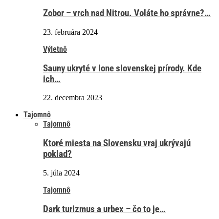
Zobor – vrch nad Nitrou. Voláte ho správne?…
23. februára 2024
Výletnô
Sauny ukryté v lone slovenskej prírody. Kde
ich…
22. decembra 2023
Tajomnô
Tajomnô
Ktoré miesta na Slovensku vraj ukrývajú
poklad?
5. júla 2024
Tajomnô
Dark turizmus a urbex – čo to je…