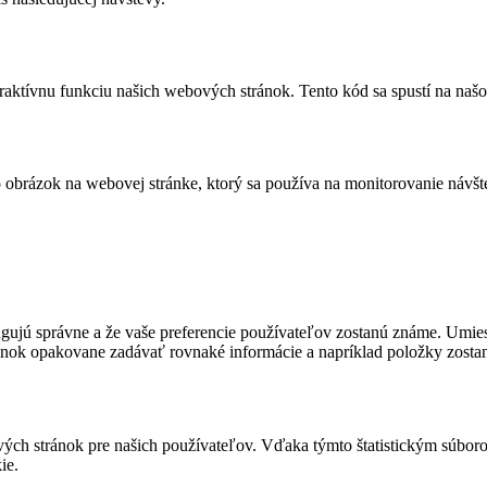
eraktívnu funkciu našich webových stránok. Tento kód sa spustí na našo
bo obrázok na webovej stránke, ktorý sa používa na monitorovanie ná
fungujú správne a že vaše preferencie používateľov zostanú známe. U
ánok opakovane zadávať rovnaké informácie a napríklad položky zosta
ových stránok pre našich používateľov. Vďaka týmto štatistickým súb
ie.