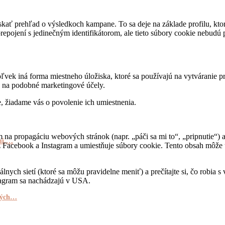
ať prehľad o výsledkoch kampane. To sa deje na základe profilu, kto
pojení s jedinečným identifikátorom, ale tieto súbory cookie nebudú 
vek iná forma miestneho úložiska, ktoré sa používajú na vytváranie p
 na podobné marketingové účely.
, žiadame vás o povolenie ich umiestnenia.
a propagáciu webových stránok (napr. „páči sa mi to“, „pripnutie“) al
kmi,…
Facebook a Instagram a umiestňuje súbory cookie. Tento obsah môže u
álnych sietí (ktoré sa môžu pravidelne meniť) a prečítajte si, čo robi
tagram sa nachádzajú v USA.
dných…