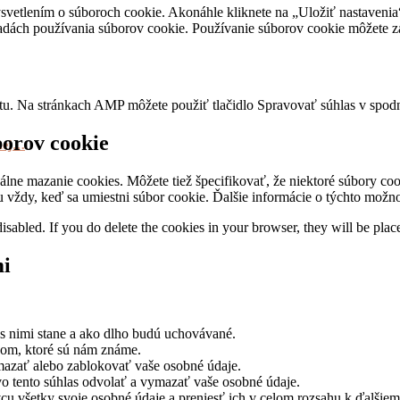
etlením o súboroch cookie. Akonáhle kliknete na „Uložiť nastavenia“,
ásadách používania súborov cookie. Používanie súborov cookie môžete z
tu. Na stránkach AMP môžete použiť tlačidlo Spravovať súhlas v spodne
borov cookie
tnej…
álne mazanie cookies. Môžete tiež špecifikovať, že niektoré súbory c
ávu vždy, keď sa umiestni súbor cookie. Ďalšie informácie o týchto mož
disabled. If you do delete the cookies in your browser, they will be pla
mi
 s nimi stane a ako dlho budú uchovávané.
jom, ktoré sú nám známe.
mazať alebo zablokovať vaše osobné údaje.
vo tento súhlas odvolať a vymazať vaše osobné údaje.
cu všetky svoje osobné údaje a preniesť ich v celom rozsahu k ďalšie