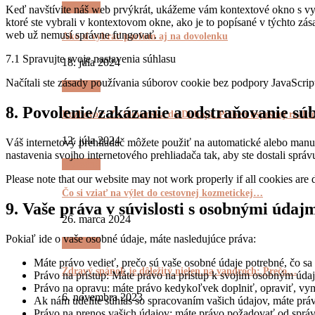
Výrečnô
Keď navštívite náš web prvýkrát, ukážeme vám kontextové okno s vysv
ktoré ste vybrali v kontextovom okne, ako je to popísané v týchto z
web už nemusí správne fungovať.
Ako si vybrať parfum aj na dovolenku
7.1 Spravujte svoje nastavenia súhlasu
18. júla 2024
Načítali ste zásady používania súborov cookie bez podpory JavaScrip
Výrečnô
8. Povolenie/zakázanie a odstraňovanie sú
Rozhovor: Zo Slovenska do Dubaja. Príbeh úspešnej reali
12. júla 2024
Váš internetový prehliadač môžete použiť na automatické alebo manu
nastavenia svojho internetového prehliadača tak, aby ste dostali spr
Výrečnô
Please note that our website may not work properly if all cookies are 
Čo si vziať na výlet do cestovnej kozmetickej…
9. Vaše práva v súvislosti s osobnými údaj
26. marca 2024
Pokiaľ ide o vaše osobné údaje, máte nasledujúce práva:
Výrečnô
Máte právo vedieť, prečo sú vaše osobné údaje potrebné, čo sa
Zdravý spánok je dôležitý nielen na vandroch: Prečo…
Právo na prístup: Máte právo na prístup k svojim osobným úda
Právo na opravu: máte právo kedykoľvek doplniť, opraviť, vy
6. novembra 2023
Ak nám udelíte súhlas so spracovaním vašich údajov, máte prá
Právo na prenos vašich údajov: máte právo požadovať od správ