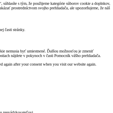
 súhlasíte s tým, že použijeme kategórie súborov cookie a doplnkov,
akázať prostredníctvom svojho prehliadača, ale upozorňujeme, že náš
j časti stránky.
ookie nemusia byť umiestnené. Ďalšou možnosťou je zmeniť
nostiach nájdete v pokynoch v časti Pomocník vášho prehliadača.
ced again after your consent when you visit our website again.
mu prevádzkovateľovi.