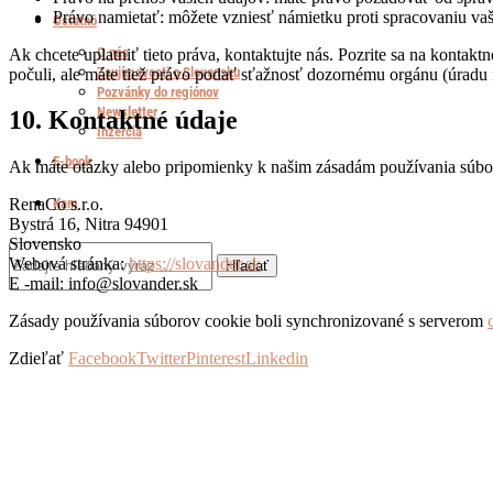
Právo namietať: môžete vzniesť námietku proti spracovaniu va
Ostatnô
O nás
Ak chcete uplatniť tieto práva, kontaktujte nás. Pozrite sa na kontak
Zaujímavosti o Slovensku
počuli, ale máte tiež právo podať sťažnosť dozornému orgánu (úradu
Pozvánky do regiónov
Newsletter
10. Kontaktné údaje
Inzercia
E-book
Ak máte otázky alebo pripomienky k našim zásadám používania súbor
Kam
RenaCo s.r.o.
Bystrá 16, Nitra 94901
Slovensko
Webová stránka:
https://slovander.sk
Hľadať
E -mail:
info@slovander.sk
Zásady používania súborov cookie boli synchronizované s serverom
Zdieľať
Facebook
Twitter
Pinterest
Linkedin