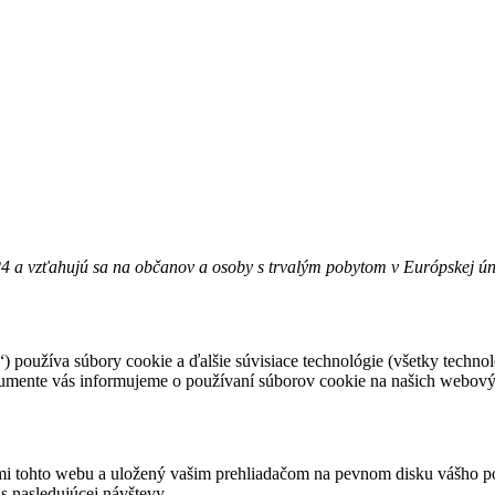
24 a vzťahujú sa na občanov a osoby s trvalým pobytom v Európskej úni
) používa súbory cookie a ďalšie súvisiace technológie (všetky techno
dokumente vás informujeme o používaní súborov cookie na našich webový
ami tohto webu a uložený vašim prehliadačom na pevnom disku vášho po
as nasledujúcej návštevy.