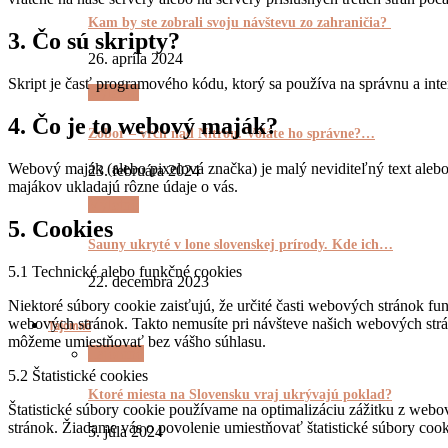
Kam by ste zobrali svoju návštevu zo zahraničia?
3. Čo sú skripty?
26. apríla 2024
Skript je časť programového kódu, ktorý sa používa na správnu a int
Výletnô
4. Čo je to webový maják?
Zobor – vrch nad Nitrou. Voláte ho správne?…
Webový maják (alebo pixelová značka) je malý neviditeľný text ale
23. februára 2024
majákov ukladajú rôzne údaje o vás.
Výletnô
5. Cookies
Sauny ukryté v lone slovenskej prírody. Kde ich…
5.1 Technické alebo funkčné cookies
22. decembra 2023
Niektoré súbory cookie zaisťujú, že určité časti webových stránok 
webových stránok. Takto nemusíte pri návšteve našich webových str
Tajomnô
môžeme umiestňovať bez vášho súhlasu.
Tajomnô
5.2 Štatistické cookies
Ktoré miesta na Slovensku vraj ukrývajú poklad?
Štatistické súbory cookie používame na optimalizáciu zážitku z web
stránok. Žiadame vás o povolenie umiestňovať štatistické súbory cook
5. júla 2024