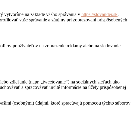
rý vytvoríme na základe vášho správania v
https://slovander.sk
.
profilovať vaše správanie a záujmy pri zobrazovaní prispôsobených
rofilov používateľov na zobrazenie reklamy alebo na sledovanie
ebo zdieľanie (napr. „tweetovanie“) na sociálnych sieťach ako
chovávať a spracovávať určité informácie na účely prispôsobenej
a s vašimi (osobnými) údajmi, ktoré spracúvajú pomocou týchto súborov