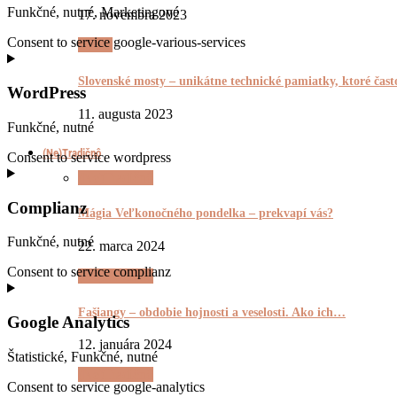
Funkčné, nutné, Marketingové
17. novembra 2023
Consent to service google-various-services
Pyšnô
Slovenské mosty – unikátne technické pamiatky, ktoré čas
WordPress
11. augusta 2023
Funkčné, nutné
(Ne)Tradičnô
Consent to service wordpress
(Ne)Tradičnô
Complianz
Mágia Veľkonočného pondelka – prekvapí vás?
Funkčné, nutné
22. marca 2024
Consent to service complianz
(Ne)Tradičnô
Fašiangy – obdobie hojnosti a veselosti. Ako ich…
Google Analytics
12. januára 2024
Štatistické, Funkčné, nutné
(Ne)Tradičnô
Consent to service google-analytics