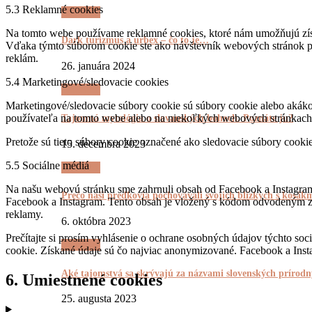
5.3 Reklamné cookies
Tajomnô
Na tomto webe používame reklamné cookies, ktoré nám umožňujú získ
Dark turizmus a urbex – čo to je…
Vďaka týmto súborom cookie ste ako návštevník webových stránok pre
reklám.
26. januára 2024
5.4 Marketingové/sledovacie cookies
Tajomnô
Marketingové/sledovacie súbory cookie sú súbory cookie alebo akákoľ
používateľa na tomto webe alebo na niekoľkých webových stránkach
Tajomná mytológia o slovanských bohoch. Poznáte ju?
Pretože sú tieto súbory cookie označené ako sledovacie súbory cookie
15. decembra 2023
5.5 Sociálne médiá
Tajomnô
Na našu webovú stránku sme zahrnuli obsah od Facebook a Instagram n
Prečo naši predkovia pochovávali svojich blízkych s kosá
Facebook a Instagram. Tento obsah je vložený s kódom odvodeným z 
reklamy.
6. októbra 2023
Prečítajte si prosím vyhlásenie o ochrane osobných údajov týchto soci
Tajomnô
cookie. Získané údaje sú čo najviac anonymizované. Facebook a Ins
Aké tajomstvá sa skrývajú za názvami slovenských príro
6. Umiestnené cookies
25. augusta 2023