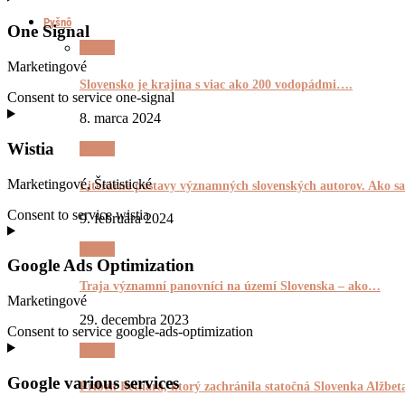
Pyšnô
One Signal
Pyšnô
Marketingové
Slovensko je krajina s viac ako 200 vodopádmi….
Consent to service one-signal
8. marca 2024
Wistia
Pyšnô
Marketingové, Štatistické
Literárne postavy významných slovenských autorov. Ako
Consent to service wistia
9. februára 2024
Pyšnô
Google Ads Optimization
Traja významní panovníci na území Slovenska – ako…
Marketingové
29. decembra 2023
Consent to service google-ads-optimization
Pyšnô
Google various services
Príbeh Betliara, ktorý zachránila statočná Slovenka Alžb