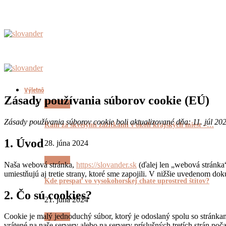
Výletnô
Zásady používania súborov cookie (EÚ)
Výletnô
Zásady používania súborov cookie boli aktualizované dňa: 11. júl 20
Kam za skvelými zážitkami v okolí krajských miest –…
1. Úvod
28. júna 2024
Výletnô
Naša webová stránka,
https://slovander.sk
(ďalej len „webová stránka“
umiestňujú aj tretie strany, ktoré sme zapojili. V nižšie uvedenom 
Kde prespať vo vysokohorskej chate uprostred štítov?
2. Čo sú cookies?
21. júna 2024
Cookie je malý jednoduchý súbor, ktorý je odoslaný spolu so stránk
Výletnô
vrátené na naše servery alebo na servery príslušných tretích strán poč