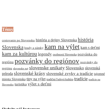
Témy
história
história a dejiny Slovenska
cestovanie po Slovensku
kam na výlet
Slovenska
kam s deťmi
hrady a zámky
kam za kultúrou
legendy
pozvánka do
osobnosti Slovenska
pozvánky do regiónov
regiónu
pozvánky do
slovenske unikaty
Slovensko
slovenská
regiónu
slovenske naj
slovenské krásy
slovenské zvyky a tradície
príroda
tajomné
tradície
tipy na výlet
miesta Slovenska
tradičná ľudová kultúra
tradície na
výlet s deťmi
turistika
Slovensku