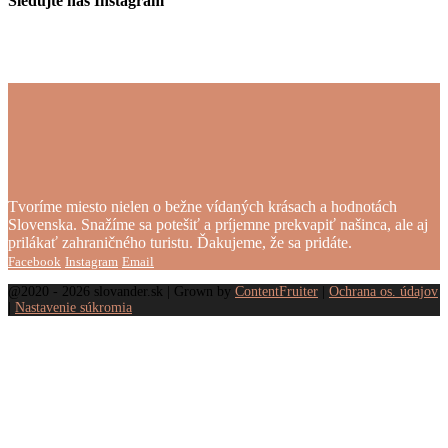
Sledujte náš Instagram
Tvoríme miesto nielen o bežne vídaných krásach a hodnotách
Slovenska. Snažíme sa potešiť a príjemne prekvapiť našinca, ale aj
prilákať zahraničného turistu. Ďakujeme, že sa pridáte.
Facebook
Instagram
Email
@2020 - 2026 slovander.sk | Grown by
ContentFruiter
|
Ochrana os. údajov
|
Nastavenie súkromia