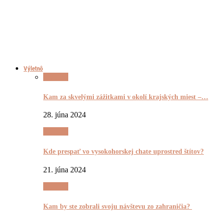
Výletnô
Výletnô
Kam za skvelými zážitkami v okolí krajských miest –…
28. júna 2024
Výletnô
Kde prespať vo vysokohorskej chate uprostred štítov?
21. júna 2024
Výletnô
Kam by ste zobrali svoju návštevu zo zahraničia?