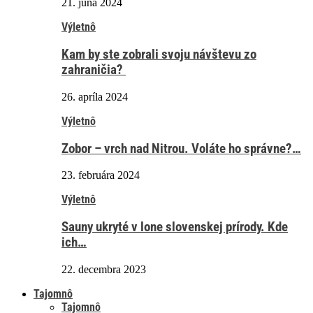
21. júna 2024
Výletnô
Kam by ste zobrali svoju návštevu zo
zahraničia?
26. apríla 2024
Výletnô
Zobor – vrch nad Nitrou. Voláte ho správne?…
23. februára 2024
Výletnô
Sauny ukryté v lone slovenskej prírody. Kde
ich…
22. decembra 2023
Tajomnô
Tajomnô