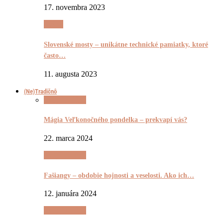
17. novembra 2023
Pyšnô
Slovenské mosty – unikátne technické pamiatky, ktoré
často…
11. augusta 2023
(Ne)Tradičnô
(Ne)Tradičnô
Mágia Veľkonočného pondelka – prekvapí vás?
22. marca 2024
(Ne)Tradičnô
Fašiangy – obdobie hojnosti a veselosti. Ako ich…
12. januára 2024
(Ne)Tradičnô