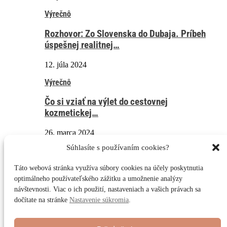
Výrečnô
Rozhovor: Zo Slovenska do Dubaja. Príbeh
úspešnej realitnej…
12. júla 2024
Výrečnô
Čo si vziať na výlet do cestovnej
kozmetickej…
26. marca 2024
Súhlasíte s používaním cookies?
Výrečnô
Táto webová stránka využíva súbory cookies na účely poskytnutia
Zdravý spánok je dôležitý nielen na vandroch:
optimálneho používateľského zážitku a umožnenie analýzy
Prečo…
návštevnosti. Viac o ich použití, nastaveniach a vašich právach sa
dočítate na stránke
Nastavenie súkromia
.
6. novembra 2023
Ostatnô