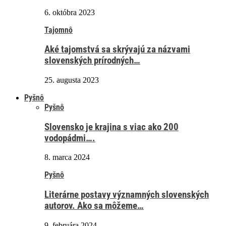
6. októbra 2023
Tajomnô
Aké tajomstvá sa skrývajú za názvami
slovenských prírodných…
25. augusta 2023
Pyšnô
Pyšnô
Slovensko je krajina s viac ako 200
vodopádmi….
8. marca 2024
Pyšnô
Literárne postavy významných slovenských
autorov. Ako sa môžeme…
9. februára 2024