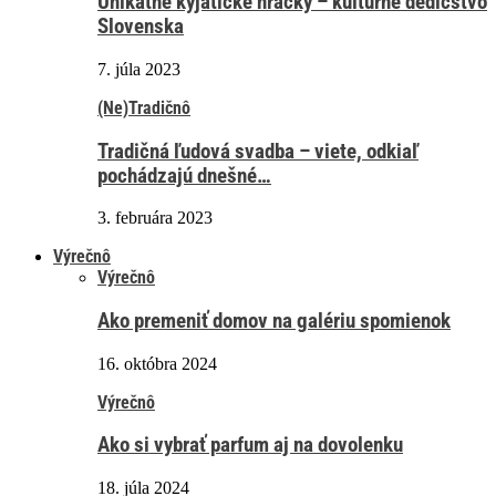
Unikátne kyjatické hračky – kultúrne dedičstvo
Slovenska
7. júla 2023
(Ne)Tradičnô
Tradičná ľudová svadba – viete, odkiaľ
pochádzajú dnešné…
3. februára 2023
Výrečnô
Výrečnô
Ako premeniť domov na galériu spomienok
16. októbra 2024
Výrečnô
Ako si vybrať parfum aj na dovolenku
18. júla 2024