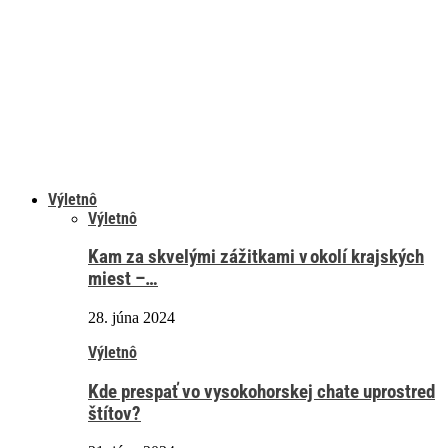
Výletnô
Výletnô
Kam za skvelými zážitkami v okolí krajských
miest –…
28. júna 2024
Výletnô
Kde prespať vo vysokohorskej chate uprostred
štítov?