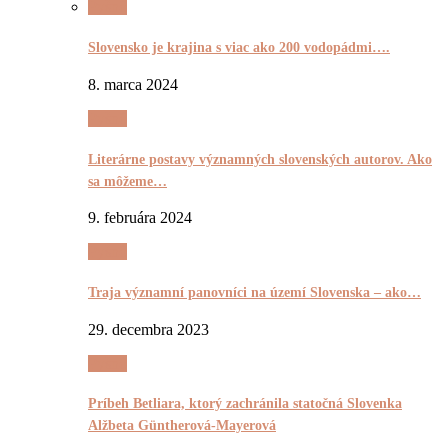
Pyšnô
Slovensko je krajina s viac ako 200 vodopádmi….
8. marca 2024
Pyšnô
Literárne postavy významných slovenských autorov. Ako
sa môžeme…
9. februára 2024
Pyšnô
Traja významní panovníci na území Slovenska – ako…
29. decembra 2023
Pyšnô
Príbeh Betliara, ktorý zachránila statočná Slovenka
Alžbeta Güntherová-Mayerová