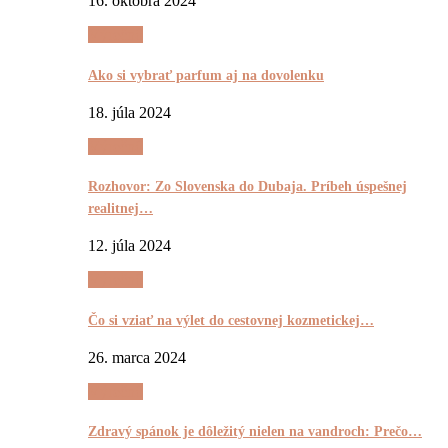
16. októbra 2024
Výrečnô
Ako si vybrať parfum aj na dovolenku
18. júla 2024
Výrečnô
Rozhovor: Zo Slovenska do Dubaja. Príbeh úspešnej
realitnej…
12. júla 2024
Výrečnô
Čo si vziať na výlet do cestovnej kozmetickej…
26. marca 2024
Výrečnô
Zdravý spánok je dôležitý nielen na vandroch: Prečo…