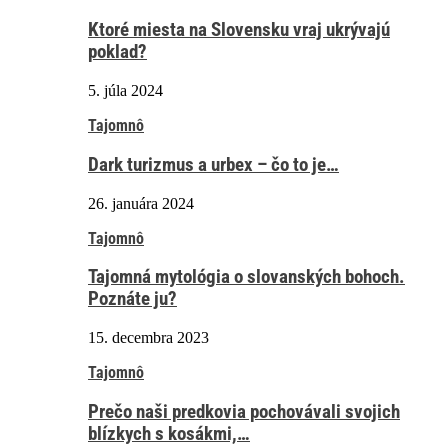
Ktoré miesta na Slovensku vraj ukrývajú
poklad?
5. júla 2024
Tajomnô
Dark turizmus a urbex – čo to je…
26. januára 2024
Tajomnô
Tajomná mytológia o slovanských bohoch.
Poznáte ju?
15. decembra 2023
Tajomnô
Prečo naši predkovia pochovávali svojich
blízkych s kosákmi,…