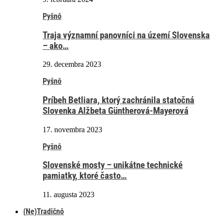
Pyšnô
Traja významní panovníci na území Slovenska
– ako…
29. decembra 2023
Pyšnô
Príbeh Betliara, ktorý zachránila statočná
Slovenka Alžbeta Güntherová-Mayerová
17. novembra 2023
Pyšnô
Slovenské mosty – unikátne technické
pamiatky, ktoré často…
11. augusta 2023
(Ne)Tradičnô