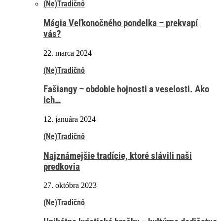
(Ne)Tradičnô
Mágia Veľkonočného pondelka – prekvapí
vás?
22. marca 2024
(Ne)Tradičnô
Fašiangy – obdobie hojnosti a veselosti. Ako
ich…
12. januára 2024
(Ne)Tradičnô
Najznámejšie tradície, ktoré slávili naši
predkovia
27. októbra 2023
(Ne)Tradičnô