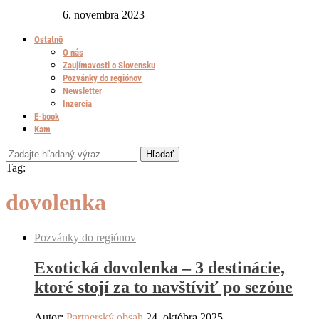
6. novembra 2023
Ostatnô
O nás
Zaujímavosti o Slovensku
Pozvánky do regiónov
Newsletter
Inzercia
E-book
Kam
Hľadať
Tag:
dovolenka
Pozvánky do regiónov
Exotická dovolenka – 3 destinácie,
ktoré stojí za to navštíviť po sezóne
Autor:
Partnerský obsah
24. októbra 2025