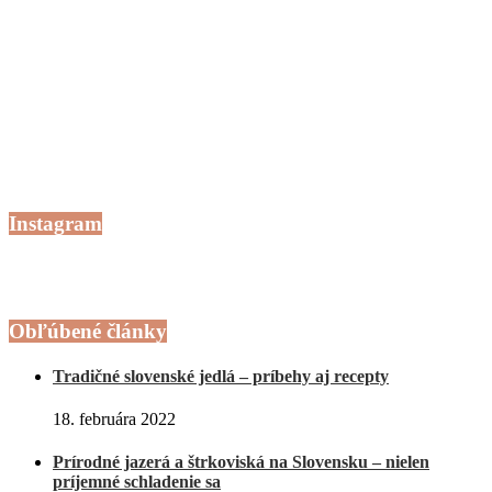
Instagram
Obľúbené články
Tradičné slovenské jedlá – príbehy aj recepty
18. februára 2022
Prírodné jazerá a štrkoviská na Slovensku – nielen
príjemné schladenie sa