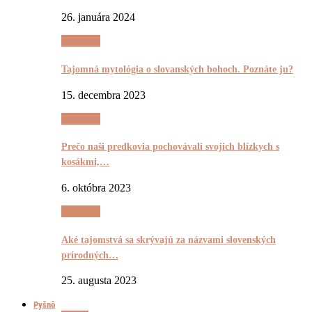
26. januára 2024
Tajomnô
Tajomná mytológia o slovanských bohoch. Poznáte ju?
15. decembra 2023
Tajomnô
Prečo naši predkovia pochovávali svojich blízkych s
kosákmi,…
6. októbra 2023
Tajomnô
Aké tajomstvá sa skrývajú za názvami slovenských
prírodných…
25. augusta 2023
Pyšnô