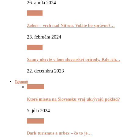
26. apríla 2024
Výletnô
Zobor – vrch nad Nitrou. Voláte ho správne?…
23. februára 2024
Výletnô
Sauny ukryté v lone slovenskej prírody. Kde ich…
22. decembra 2023
Tajomnô
Tajomnô
Ktoré miesta na Slovensku vraj ukrývajú poklad?
5. júla 2024
Tajomnô
Dark turizmus a urbex – čo to je…