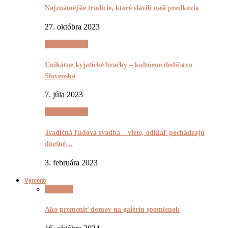
Najznámejšie tradície, ktoré slávili naši predkovia
27. októbra 2023
(Ne)Tradičnô
Unikátne kyjatické hračky – kultúrne dedičstvo
Slovenska
7. júla 2023
(Ne)Tradičnô
Tradičná ľudová svadba – viete, odkiaľ pochádzajú
dnešné…
3. februára 2023
Výrečnô
Výrečnô
Ako premeniť domov na galériu spomienok