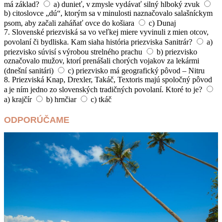
má základ?
a) dunieť, v zmysle vydávať silný hlboký zvuk
b) citoslovce „dú“, ktorým sa v minulosti naznačovalo salašníckym
psom, aby začali zaháňať ovce do košiara
c) Dunaj
7. Slovenské priezviská sa vo veľkej miere vyvinuli z mien otcov,
povolaní či bydliska. Kam siaha história priezviska Sanitrár?
a)
priezvisko súvisí s výrobou strelného prachu
b) priezvisko
označovalo mužov, ktorí prenášali chorých vojakov za lekármi
(dnešní sanitári)
c) priezvisko má geografický pôvod – Nitru
8. Priezviská Knap, Drexler, Takáč, Textoris majú spoločný pôvod
a je ním jedno zo slovenských tradičných povolaní. Ktoré to je?
a) krajčír
b) hrnčiar
c) tkáč
ODPORÚČAME