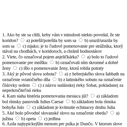
1. Ako by ste sa cítili, keby vám v minulosti niekto povedal, že ste
koridon?
a) potešil/potešila by som sa
b) urazil/urazila by
som sa
c) nijako; je to ľudové pomenovanie pre strážnika, ktorý
stával na chodbách, v koridoroch, a chránil hodnostárov
2. Viete, čo označoval pojem anjeličkárka?
a) bolo to ľudové
pomenovanie pre mníšku
b) označovali ním skromné a dobré
ženy
c) išlo o pomenovanie ženy, ktorá robila potraty
3. Aký je pôvod slova sobota?
a) z hebrejského slova šabbath na
označenie sviatočného dňa
b) z latinského sobuto na označenie
číslovky sedem
c) z názvu sudánskej rieky Sobat, pokladanej za
neprekročiteľnú rieku
4. Kam siaha história pomenovania mesiaca júl?
a) základom
bol rímsky panovník Iulius Caesar
b) základom bola rímska
bohyňa Julo
c) základom je kvitnutie echinacey druhu Julia
5. Aké bolo pôvodné slovanské slovo na označenie obeda?
a)
južina
b) opeta
c) jedlina
6. Azda najtypickejším menom pre psíka je Dunčo. V ktorom slove