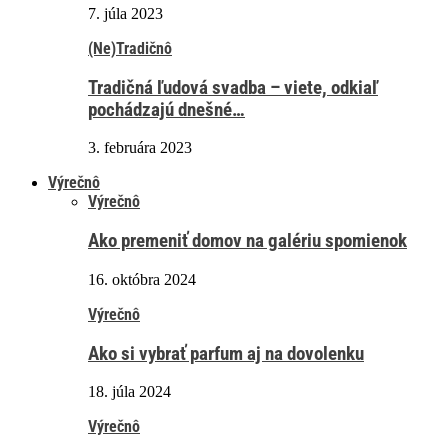
7. júla 2023
(Ne)Tradičnô
Tradičná ľudová svadba – viete, odkiaľ
pochádzajú dnešné…
3. februára 2023
Výrečnô
Výrečnô
Ako premeniť domov na galériu spomienok
16. októbra 2024
Výrečnô
Ako si vybrať parfum aj na dovolenku
18. júla 2024
Výrečnô