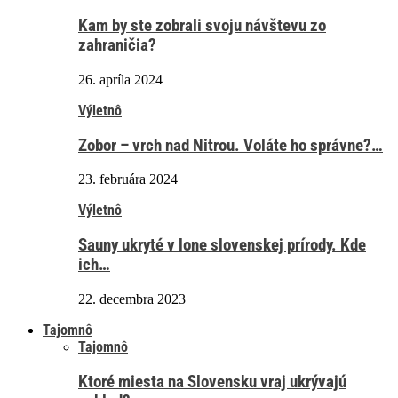
Kam by ste zobrali svoju návštevu zo
zahraničia?
26. apríla 2024
Výletnô
Zobor – vrch nad Nitrou. Voláte ho správne?…
23. februára 2024
Výletnô
Sauny ukryté v lone slovenskej prírody. Kde
ich…
22. decembra 2023
Tajomnô
Tajomnô
Ktoré miesta na Slovensku vraj ukrývajú