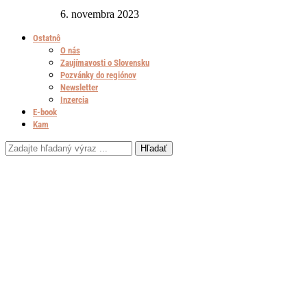
6. novembra 2023
Ostatnô
O nás
Zaujímavosti o Slovensku
Pozvánky do regiónov
Newsletter
Inzercia
E-book
Kam
Hľadať