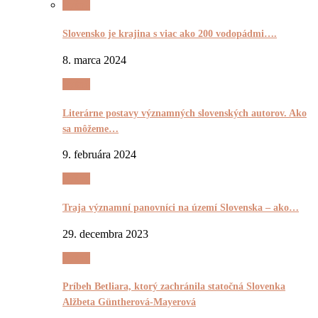
Pyšnô
Slovensko je krajina s viac ako 200 vodopádmi….
8. marca 2024
Pyšnô
Literárne postavy významných slovenských autorov. Ako
sa môžeme…
9. februára 2024
Pyšnô
Traja významní panovníci na území Slovenska – ako…
29. decembra 2023
Pyšnô
Príbeh Betliara, ktorý zachránila statočná Slovenka
Alžbeta Güntherová-Mayerová