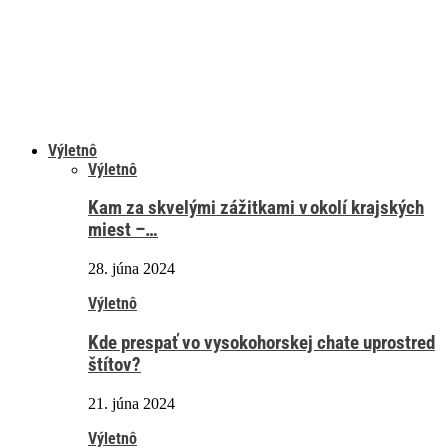
Výletnô
Výletnô
Kam za skvelými zážitkami v okolí krajských
miest –…
28. júna 2024
Výletnô
Kde prespať vo vysokohorskej chate uprostred
štítov?
21. júna 2024
Výletnô