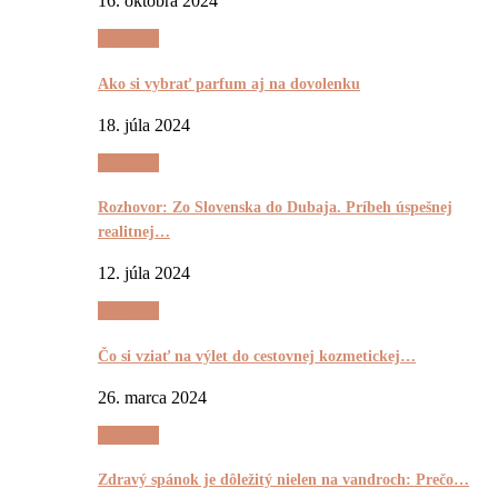
16. októbra 2024
Výrečnô
Ako si vybrať parfum aj na dovolenku
18. júla 2024
Výrečnô
Rozhovor: Zo Slovenska do Dubaja. Príbeh úspešnej
realitnej…
12. júla 2024
Výrečnô
Čo si vziať na výlet do cestovnej kozmetickej…
26. marca 2024
Výrečnô
Zdravý spánok je dôležitý nielen na vandroch: Prečo…