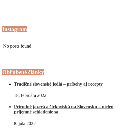
Instagram
No posts found.
Obľúbené články
Tradičné slovenské jedlá – príbehy aj recepty
18. februára 2022
Prírodné jazerá a štrkoviská na Slovensku – nielen
príjemné schladenie sa
8. júla 2022