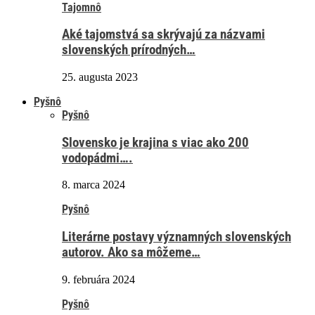
Tajomnô
Aké tajomstvá sa skrývajú za názvami
slovenských prírodných…
25. augusta 2023
Pyšnô
Pyšnô
Slovensko je krajina s viac ako 200
vodopádmi….
8. marca 2024
Pyšnô
Literárne postavy významných slovenských
autorov. Ako sa môžeme…
9. februára 2024
Pyšnô