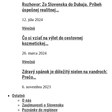
Rozhovor: Zo Slovenska do Dubaja. Príbeh
úspešnej realitnej…
12. júla 2024
Výrečnô
Čo si vziať na výlet do cestovnej
kozmetickej…
26. marca 2024
Výrečnô
Zdravý spánok je dôležitý nielen na vandroch:
Prečo…
6. novembra 2023
Ostatnô
O nás
Zaujímavosti o Slovensku
Pozvánky do regiónov