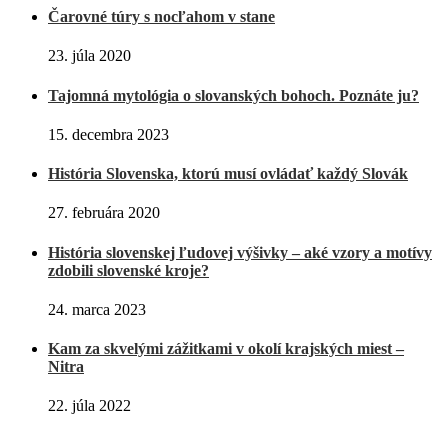
Čarovné túry s nocľahom v stane
23. júla 2020
Tajomná mytológia o slovanských bohoch. Poznáte ju?
15. decembra 2023
História Slovenska, ktorú musí ovládať každý Slovák
27. februára 2020
História slovenskej ľudovej výšivky – aké vzory a motívy
zdobili slovenské kroje?
24. marca 2023
Kam za skvelými zážitkami v okolí krajských miest –
Nitra
22. júla 2022