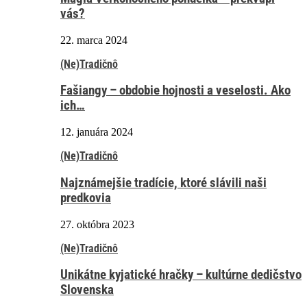
vás?
22. marca 2024
(Ne)Tradičnô
Fašiangy – obdobie hojnosti a veselosti. Ako
ich…
12. januára 2024
(Ne)Tradičnô
Najznámejšie tradície, ktoré slávili naši
predkovia
27. októbra 2023
(Ne)Tradičnô
Unikátne kyjatické hračky – kultúrne dedičstvo
Slovenska