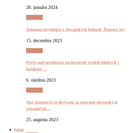
26. januára 2024
Tajomnô
Tajomná mytológia o slovanských bohoch. Poznáte ju?
15. decembra 2023
Tajomnô
Prečo naši predkovia pochovávali svojich blízkych s
kosákmi,…
6. októbra 2023
Tajomnô
Aké tajomstvá sa skrývajú za názvami slovenských
prírodných…
25. augusta 2023
Pyšnô