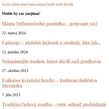
Verše z básní, ktoré musí poznať každý hrdý Slovák
Mohlo by vás zaujímať
Mágia Veľkonočného pondelka – prekvapí vás?
22. marca 2024
Fašiangy – obdobie hojnosti a veselosti. Ako ich...
12. januára 2024
Najznámejšie tradície, ktoré slávili naši predkovia
27. októbra 2023
Unikátne kyjatické hračky – kultúrne dedičstvo
Slovenska
7. júla 2023
Tradičná ľudová svadba – viete, odkiaľ pochádzajú