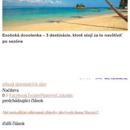
Exotická dovolenka – 3 destinácie, ktoré stojí za to navštíviť
po sezóne
pôvod slovenských slov
Načítava
0
0
Facebook
Twitter
Pinterest
Linkedin
predchádzajúci článok
Aké netradičné súkromné zbierky ukrývajú doma Slováci?
ďalší článok