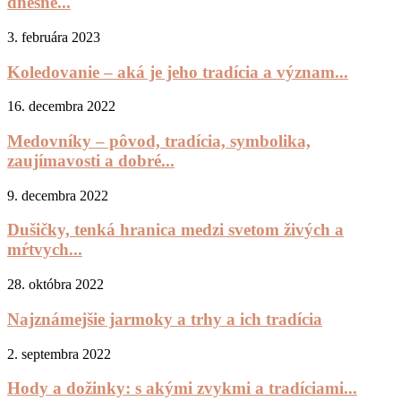
dnešné...
3. februára 2023
Koledovanie – aká je jeho tradícia a význam...
16. decembra 2022
Medovníky – pôvod, tradícia, symbolika,
zaujímavosti a dobré...
9. decembra 2022
Dušičky, tenká hranica medzi svetom živých a
mŕtvych...
28. októbra 2022
Najznámejšie jarmoky a trhy a ich tradícia
2. septembra 2022
Hody a dožinky: s akými zvykmi a tradíciami...