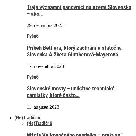
Traja významní panovníci na území Slovenska
– ako…
29. decembra 2023
Pyšnô
Príbeh Betliara, ktorý zachránila statočná
Slovenka Alžbeta Güntherová-Mayerová
17. novembra 2023
Pyšnô
Slovenské mosty – unikátne technické
pamiatky, ktoré často…
11. augusta 2023
(Ne)Tradičnô
(Ne)Tradičnô
Mágia Veľkonočného pondelka – prekvapí