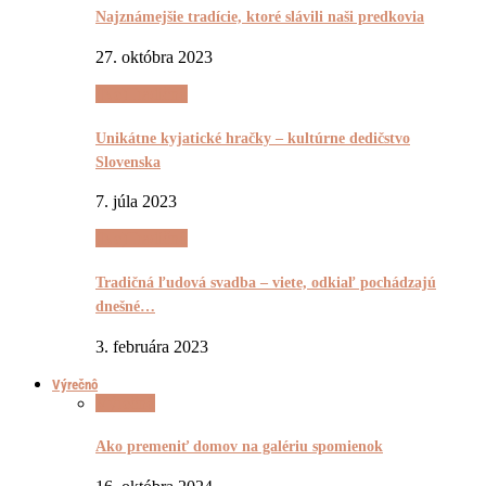
Najznámejšie tradície, ktoré slávili naši predkovia
27. októbra 2023
(Ne)Tradičnô
Unikátne kyjatické hračky – kultúrne dedičstvo
Slovenska
7. júla 2023
(Ne)Tradičnô
Tradičná ľudová svadba – viete, odkiaľ pochádzajú
dnešné…
3. februára 2023
Výrečnô
Výrečnô
Ako premeniť domov na galériu spomienok