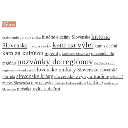
Témy
história
história a dejiny Slovenska
cestovanie po Slovensku
kam na výlet
Slovenska
kam s deťmi
hrady a zámky
kam za kultúrou
legendy
pozvánka do
osobnosti Slovenska
pozvánky do regiónov
regiónu
pozvánky do
slovenske unikaty
Slovensko
slovenská
regiónu
slovenske naj
slovenské krásy
slovenské zvyky a tradície
príroda
tajomné
tradície
tipy na výlet
miesta Slovenska
tradičná ľudová kultúra
tradície na
výlet s deťmi
turistika
Slovensku