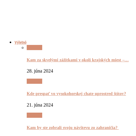
Výletnô
Výletnô
Kam za skvelými zážitkami v okolí krajských miest –…
28. júna 2024
Výletnô
Kde prespať vo vysokohorskej chate uprostred štítov?
21. júna 2024
Výletnô
Kam by ste zobrali svoju návštevu zo zahraničia?