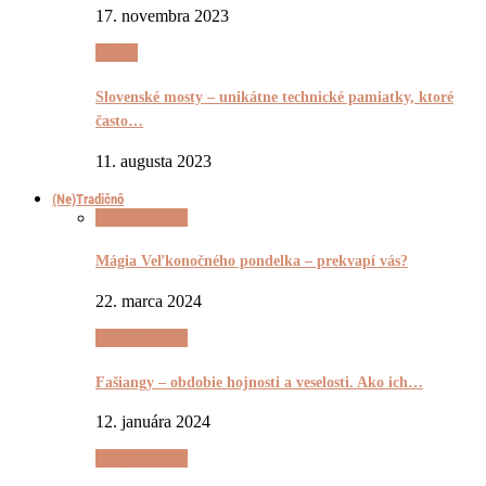
17. novembra 2023
Pyšnô
Slovenské mosty – unikátne technické pamiatky, ktoré
často…
11. augusta 2023
(Ne)Tradičnô
(Ne)Tradičnô
Mágia Veľkonočného pondelka – prekvapí vás?
22. marca 2024
(Ne)Tradičnô
Fašiangy – obdobie hojnosti a veselosti. Ako ich…
12. januára 2024
(Ne)Tradičnô