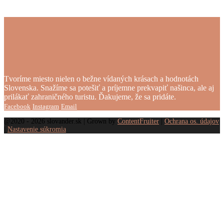
Tvoríme miesto nielen o bežne vídaných krásach a hodnotách
Slovenska. Snažíme sa potešiť a príjemne prekvapiť našinca, ale aj
prilákať zahraničného turistu. Ďakujeme, že sa pridáte.
Facebook
Instagram
Email
@2020 - 2026 slovander.sk | Grown by
ContentFruiter
|
Ochrana os. údajov
|
Nastavenie súkromia