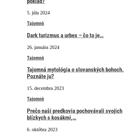
poklad?
5. júla 2024
Tajomnô
Dark turizmus a urbex – čo to je…
26. januára 2024
Tajomnô
Tajomná mytológia o slovanských bohoch.
Poznáte ju?
15. decembra 2023
Tajomnô
Prečo naši predkovia pochovávali svojich
blízkych s kosákmi,…
6. októbra 2023