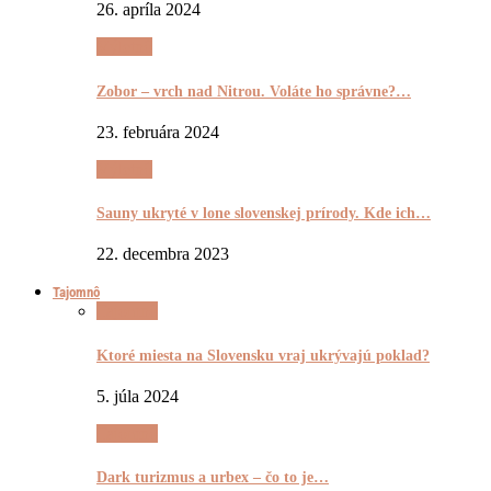
26. apríla 2024
Výletnô
Zobor – vrch nad Nitrou. Voláte ho správne?…
23. februára 2024
Výletnô
Sauny ukryté v lone slovenskej prírody. Kde ich…
22. decembra 2023
Tajomnô
Tajomnô
Ktoré miesta na Slovensku vraj ukrývajú poklad?
5. júla 2024
Tajomnô
Dark turizmus a urbex – čo to je…