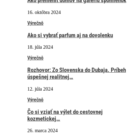
Ako premeniť domov na galériu spomienok
16. októbra 2024
Výrečnô
Ako si vybrať parfum aj na dovolenku
18. júla 2024
Výrečnô
Rozhovor: Zo Slovenska do Dubaja. Príbeh
úspešnej realitnej…
12. júla 2024
Výrečnô
Čo si vziať na výlet do cestovnej
kozmetickej…
26. marca 2024