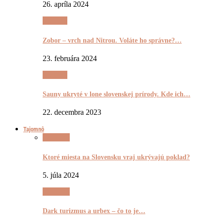
26. apríla 2024
Výletnô
Zobor – vrch nad Nitrou. Voláte ho správne?…
23. februára 2024
Výletnô
Sauny ukryté v lone slovenskej prírody. Kde ich…
22. decembra 2023
Tajomnô
Tajomnô
Ktoré miesta na Slovensku vraj ukrývajú poklad?
5. júla 2024
Tajomnô
Dark turizmus a urbex – čo to je…