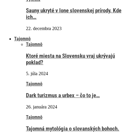
Sauny ukryté v lone slovenskej prírody. Kde
ich…
22. decembra 2023
Tajomnô
Tajomnô
Ktoré miesta na Slovensku vraj ukrývajú
poklad?
5. júla 2024
Tajomnô
Dark turizmus a urbex – čo to je…
26. januára 2024
Tajomnô
Tajomná mytológia o slovanských bohoch.