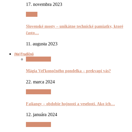
17. novembra 2023
Pyšnô
Slovenské mosty – unikátne technické pamiatky, ktoré
často…
11. augusta 2023
(Ne)Tradičnô
(Ne)Tradičnô
Mágia Veľkonočného pondelka – prekvapí vás?
22. marca 2024
(Ne)Tradičnô
Fašiangy – obdobie hojnosti a veselosti. Ako ich…
12. januára 2024
(Ne)Tradičnô