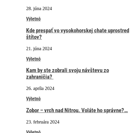
28. júna 2024
Výletnô
Kde prespať vo vysokohorskej chate uprostred
štítov?
21. júna 2024
Výletnô
Kam by ste zobrali svoju návštevu zo
zahraničia?
26. apríla 2024
Výletnô
Zobor – vrch nad Nitrou. Voláte ho správne?…
23. februára 2024
Výletnô