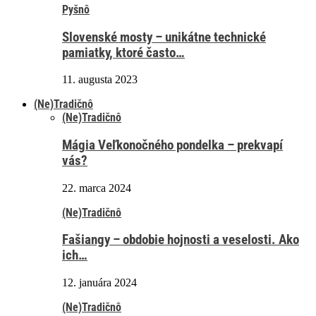
Pyšnô
Slovenské mosty – unikátne technické
pamiatky, ktoré často…
11. augusta 2023
(Ne)Tradičnô
(Ne)Tradičnô
Mágia Veľkonočného pondelka – prekvapí
vás?
22. marca 2024
(Ne)Tradičnô
Fašiangy – obdobie hojnosti a veselosti. Ako
ich…
12. januára 2024
(Ne)Tradičnô