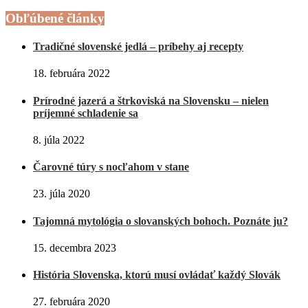
Obľúbené články
Tradičné slovenské jedlá – príbehy aj recepty
18. februára 2022
Prírodné jazerá a štrkoviská na Slovensku – nielen
príjemné schladenie sa
8. júla 2022
Čarovné túry s nocľahom v stane
23. júla 2020
Tajomná mytológia o slovanských bohoch. Poznáte ju?
15. decembra 2023
História Slovenska, ktorú musí ovládať každý Slovák
27. februára 2020