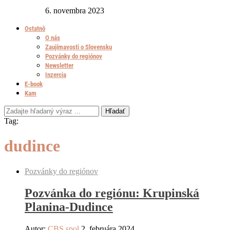
6. novembra 2023
Ostatnô
O nás
Zaujímavosti o Slovensku
Pozvánky do regiónov
Newsletter
Inzercia
E-book
Kam
Hľadať
Tag:
dudince
Pozvánky do regiónov
Pozvánka do regiónu: Krupinská
Planina-Dudince
Autor:
CBS spol
2. februára 2024