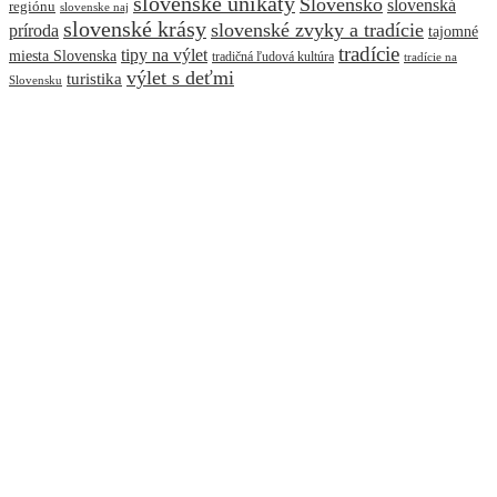
slovenske unikaty
Slovensko
slovenská
regiónu
slovenske naj
slovenské krásy
slovenské zvyky a tradície
príroda
tajomné
tradície
tipy na výlet
miesta Slovenska
tradičná ľudová kultúra
tradície na
výlet s deťmi
turistika
Slovensku