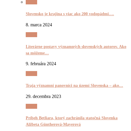
Pyšnô
Slovensko je krajina s viac ako 200 vodopádmi….
8. marca 2024
Pyšnô
Literárne postavy významných slovenských autorov. Ako
sa môžeme…
9. februára 2024
Pyšnô
Traja významní panovníci na území Slovenska – ako…
29. decembra 2023
Pyšnô
Príbeh Betliara, ktorý zachránila statočná Slovenka
Alžbeta Güntherová-Mayerová