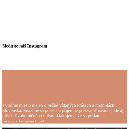
Sledujte náš Instagram
Tvoríme miesto nielen o bežne vídaných krásach a hodnotách
Slovenska. Snažíme sa potešiť a príjemne prekvapiť našinca, ale aj
prilákať zahraničného turistu. Ďakujeme, že sa pridáte.
Facebook
Instagram
Email