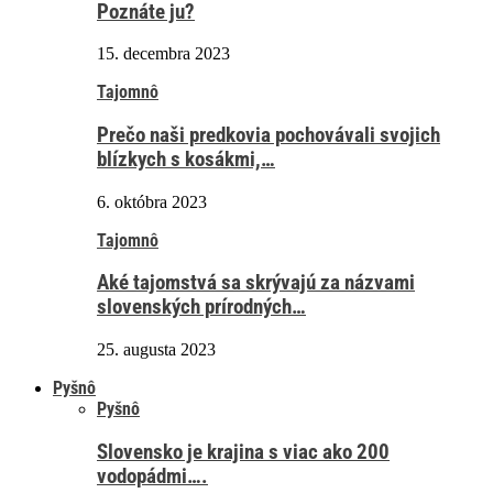
Poznáte ju?
15. decembra 2023
Tajomnô
Prečo naši predkovia pochovávali svojich
blízkych s kosákmi,…
6. októbra 2023
Tajomnô
Aké tajomstvá sa skrývajú za názvami
slovenských prírodných…
25. augusta 2023
Pyšnô
Pyšnô
Slovensko je krajina s viac ako 200
vodopádmi….