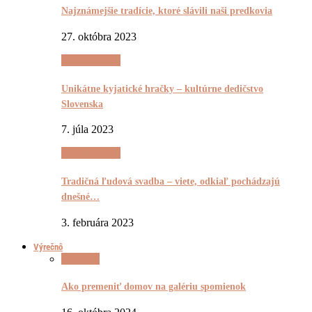
Najznámejšie tradície, ktoré slávili naši predkovia
27. októbra 2023
(Ne)Tradičnô
Unikátne kyjatické hračky – kultúrne dedičstvo
Slovenska
7. júla 2023
(Ne)Tradičnô
Tradičná ľudová svadba – viete, odkiaľ pochádzajú
dnešné…
3. februára 2023
Výrečnô
Výrečnô
Ako premeniť domov na galériu spomienok