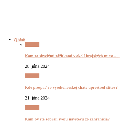
Výletnô
Výletnô
Kam za skvelými zážitkami v okolí krajských miest –…
28. júna 2024
Výletnô
Kde prespať vo vysokohorskej chate uprostred štítov?
21. júna 2024
Výletnô
Kam by ste zobrali svoju návštevu zo zahraničia?