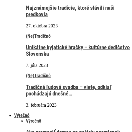
Najznámejšie tradície, ktoré slávili naši
predkovia
27. októbra 2023
(Ne)Tradičnô
Unikátne kyjatické hračky – kultúrne dedičstvo
Slovenska
7. júla 2023
(Ne)Tradičnô
Tradičná ľudová svadba – viete, odkiaľ
pochádzajú dnešné…
3. februára 2023
Výrečnô
Výrečnô