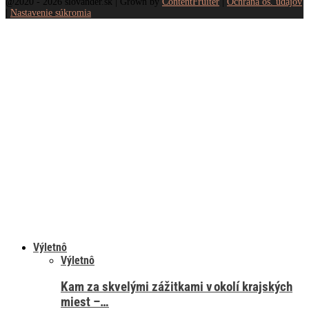
@2020 - 2026 slovander.sk | Grown by
ContentFruiter
|
Ochrana os. údajov
|
Nastavenie súkromia
Výletnô
Výletnô
Kam za skvelými zážitkami v okolí krajských
miest –…