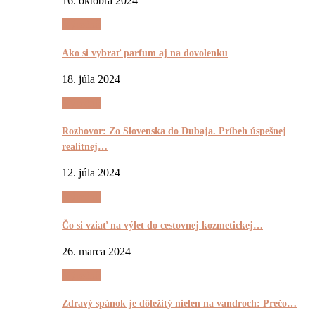
16. októbra 2024
Výrečnô
Ako si vybrať parfum aj na dovolenku
18. júla 2024
Výrečnô
Rozhovor: Zo Slovenska do Dubaja. Príbeh úspešnej
realitnej…
12. júla 2024
Výrečnô
Čo si vziať na výlet do cestovnej kozmetickej…
26. marca 2024
Výrečnô
Zdravý spánok je dôležitý nielen na vandroch: Prečo…