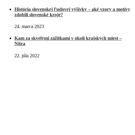
História slovenskej ľudovej výšivky – aké vzory a motívy
zdobili slovenské kroje?
24. marca 2023
Kam za skvelými zážitkami v okolí krajských miest –
Nitra
22. júla 2022