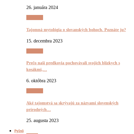
26. januára 2024
Tajomnô
Tajomná mytológia o slovanských bohoch. Poznáte ju?
15. decembra 2023
Tajomnô
Prečo naši predkovia pochovávali svojich blízkych s
kosákmi,…
6. októbra 2023
Tajomnô
Aké tajomstvá sa skrývajú za názvami slovenských
prírodných…
25. augusta 2023
Pyšnô