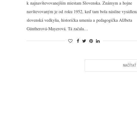
k najnavštevovanejším miestam Slovenska. Známym a hojne
navštevovaným je od roku 1952, keď tam bola násilne vysídlen
slovenská vedkyňa, historička umenia a pedagogička Alžbeta
Güntherová-Mayerová. Tá začala…
NAČÍTAŤ