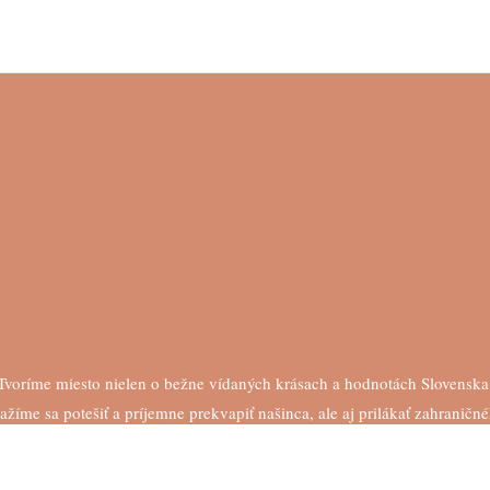
Tvoríme miesto nielen o bežne vídaných krásach a hodnotách Slovenska
ažíme sa potešiť a príjemne prekvapiť našinca, ale aj prilákať zahraničn
turistu. Ďakujeme, že sa pridáte.