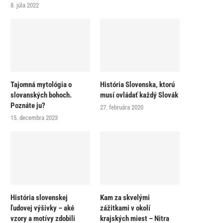
8. júla 2022
Tajomná mytológia o
História Slovenska, ktorú
slovanských bohoch.
musí ovládať každý Slovák
Poznáte ju?
27. februára 2020
15. decembra 2023
História slovenskej
Kam za skvelými
ľudovej výšivky – aké
zážitkami v okolí
vzory a motívy zdobili
krajských miest – Nitra