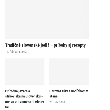
Tradičné slovenské jedlá – príbehy aj recepty
18. februára 2022
Prírodné jazerá a
Čarovné túry s nocľahom v
štrkoviská na Slovensku –
stane
nielen príjemné schladenie
23. júla 2020
sa