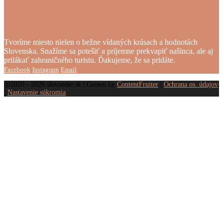
Tvoríme miesto nielen o bežne vídaných krásach a hodnotách
Slovenska. Snažíme sa potešiť a príjemne prekvapiť našinca, ale aj
prilákať zahraničného turistu. Ďakujeme, že sa pridáte.
Facebook
Instagram
Email
@2020 - 2026 slovander.sk | Grown by
ContentFruiter
|
Ochrana os. údajov
|
Nastavenie súkromia