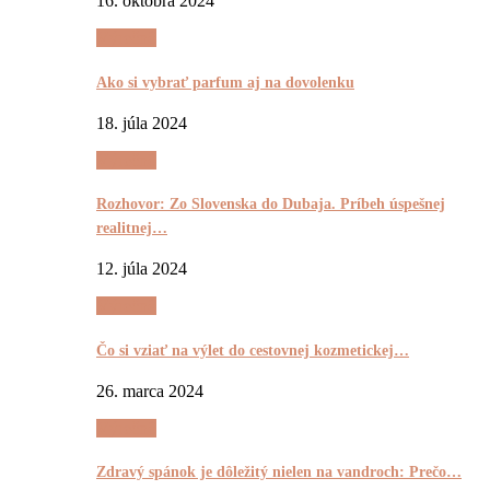
16. októbra 2024
Výrečnô
Ako si vybrať parfum aj na dovolenku
18. júla 2024
Výrečnô
Rozhovor: Zo Slovenska do Dubaja. Príbeh úspešnej
realitnej…
12. júla 2024
Výrečnô
Čo si vziať na výlet do cestovnej kozmetickej…
26. marca 2024
Výrečnô
Zdravý spánok je dôležitý nielen na vandroch: Prečo…