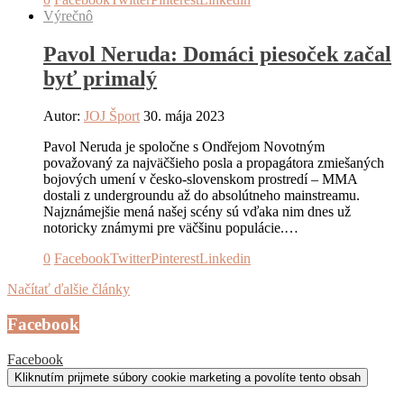
Výrečnô
Pavol Neruda: Domáci piesoček začal
byť primalý
Autor:
JOJ Šport
30. mája 2023
Pavol Neruda je spoločne s Ondřejom Novotným
považovaný za najväčšieho posla a propagátora zmiešaných
bojových umení v česko-slovenskom prostredí – MMA
dostali z undergroundu až do absolútneho mainstreamu.
Najznámejšie mená našej scény sú vďaka nim dnes už
notoricky známymi pre väčšinu populácie.…
0
Facebook
Twitter
Pinterest
Linkedin
Načítať ďalšie články
Facebook
Facebook
Kliknutím prijmete súbory cookie marketing a povolíte tento obsah