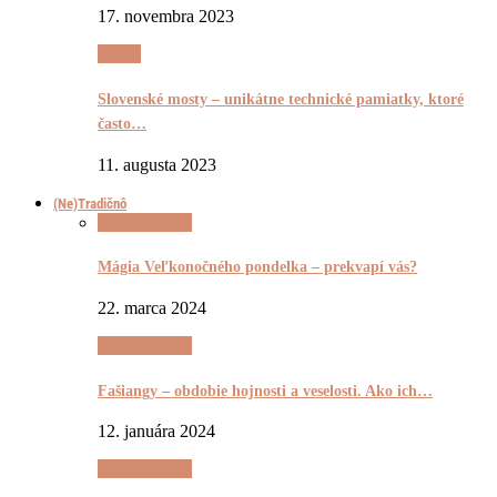
17. novembra 2023
Pyšnô
Slovenské mosty – unikátne technické pamiatky, ktoré
často…
11. augusta 2023
(Ne)Tradičnô
(Ne)Tradičnô
Mágia Veľkonočného pondelka – prekvapí vás?
22. marca 2024
(Ne)Tradičnô
Fašiangy – obdobie hojnosti a veselosti. Ako ich…
12. januára 2024
(Ne)Tradičnô