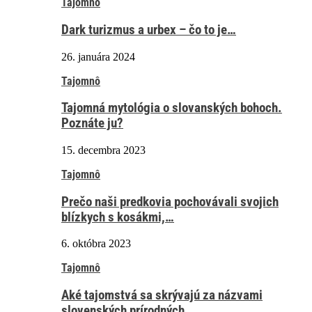
Tajomnô
Dark turizmus a urbex – čo to je…
26. januára 2024
Tajomnô
Tajomná mytológia o slovanských bohoch.
Poznáte ju?
15. decembra 2023
Tajomnô
Prečo naši predkovia pochovávali svojich
blízkych s kosákmi,…
6. októbra 2023
Tajomnô
Aké tajomstvá sa skrývajú za názvami
slovenských prírodných…