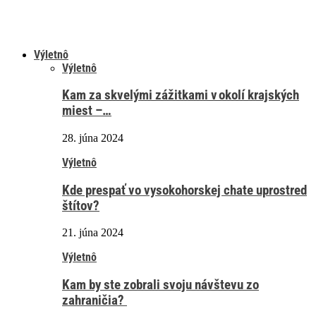
Výletnô
Výletnô
Kam za skvelými zážitkami v okolí krajských
miest –…
28. júna 2024
Výletnô
Kde prespať vo vysokohorskej chate uprostred
štítov?
21. júna 2024
Výletnô
Kam by ste zobrali svoju návštevu zo
zahraničia?