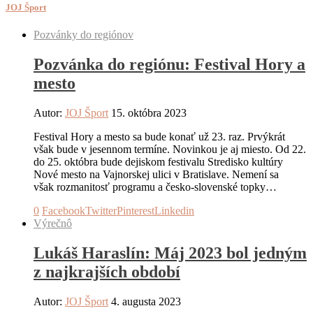
JOJ Šport
Pozvánky do regiónov
Pozvánka do regiónu: Festival Hory a
mesto
Autor:
JOJ Šport
15. októbra 2023
Festival Hory a mesto sa bude konať už 23. raz. Prvýkrát
však bude v jesennom termíne. Novinkou je aj miesto. Od 22.
do 25. októbra bude dejiskom festivalu Stredisko kultúry
Nové mesto na Vajnorskej ulici v Bratislave. Nemení sa
však rozmanitosť programu a česko-slovenské topky…
0
Facebook
Twitter
Pinterest
Linkedin
Výrečnô
Lukáš Haraslín: Máj 2023 bol jedným
z najkrajších období
Autor:
JOJ Šport
4. augusta 2023