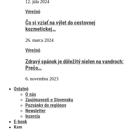
12. júla 2024
Výrečnô
Čo si vziať na výlet do cestovnej
kozmetickej…
26. marca 2024
Výrečnô
Zdravý spánok je dôležitý nielen na vandroch:
Prečo…
6. novembra 2023
Ostatnô
O nás
Zaujímavosti o Slovensku
Pozvánky do regiónov
Newsletter
Inzercia
E-book
Kam