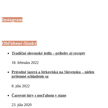
Instagram
Obľúbené články
Tradičné slovenské jedlá – príbehy aj recepty
18. februára 2022
Prírodné jazerá a štrkoviská na Slovensku – nielen
príjemné schladenie sa
8. júla 2022
Čarovné túry s nocľahom v stane
23. júla 2020