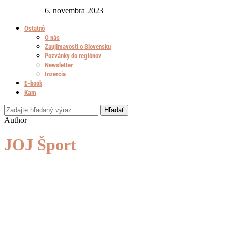
6. novembra 2023
Ostatnô
O nás
Zaujímavosti o Slovensku
Pozvánky do regiónov
Newsletter
Inzercia
E-book
Kam
Hľadať
Author
JOJ Šport