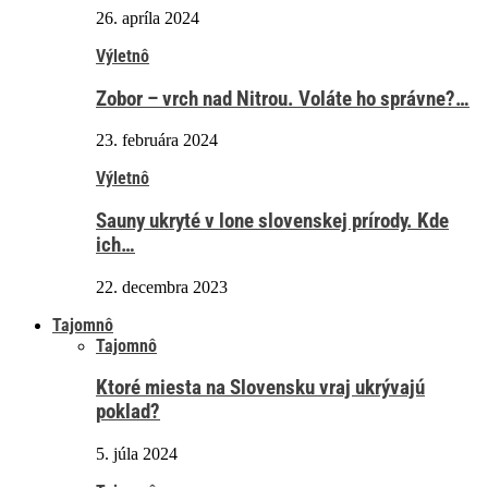
26. apríla 2024
Výletnô
Zobor – vrch nad Nitrou. Voláte ho správne?…
23. februára 2024
Výletnô
Sauny ukryté v lone slovenskej prírody. Kde
ich…
22. decembra 2023
Tajomnô
Tajomnô
Ktoré miesta na Slovensku vraj ukrývajú
poklad?
5. júla 2024