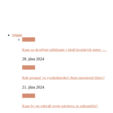
Výletnô
Výletnô
Kam za skvelými zážitkami v okolí krajských miest –…
28. júna 2024
Výletnô
Kde prespať vo vysokohorskej chate uprostred štítov?
21. júna 2024
Výletnô
Kam by ste zobrali svoju návštevu zo zahraničia?