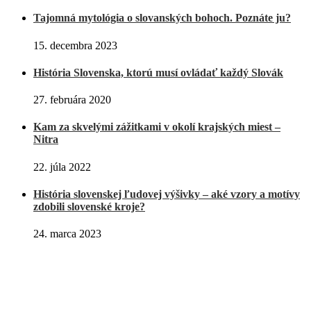
Tajomná mytológia o slovanských bohoch. Poznáte ju?
15. decembra 2023
História Slovenska, ktorú musí ovládať každý Slovák
27. februára 2020
Kam za skvelými zážitkami v okolí krajských miest –
Nitra
22. júla 2022
História slovenskej ľudovej výšivky – aké vzory a motívy
zdobili slovenské kroje?
24. marca 2023