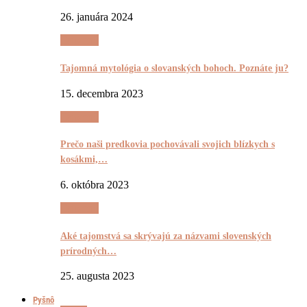
26. januára 2024
Tajomnô
Tajomná mytológia o slovanských bohoch. Poznáte ju?
15. decembra 2023
Tajomnô
Prečo naši predkovia pochovávali svojich blízkych s
kosákmi,…
6. októbra 2023
Tajomnô
Aké tajomstvá sa skrývajú za názvami slovenských
prírodných…
25. augusta 2023
Pyšnô