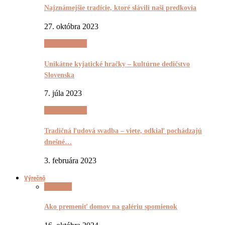
Najznámejšie tradície, ktoré slávili naši predkovia
27. októbra 2023
(Ne)Tradičnô
Unikátne kyjatické hračky – kultúrne dedičstvo
Slovenska
7. júla 2023
(Ne)Tradičnô
Tradičná ľudová svadba – viete, odkiaľ pochádzajú
dnešné…
3. februára 2023
Výrečnô
Výrečnô
Ako premeniť domov na galériu spomienok