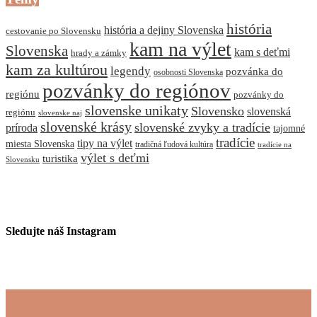
história
história a dejiny Slovenska
cestovanie po Slovensku
kam na výlet
Slovenska
kam s deťmi
hrady a zámky
kam za kultúrou
legendy
pozvánka do
osobnosti Slovenska
pozvánky do regiónov
regiónu
pozvánky do
slovenske unikaty
Slovensko
slovenská
regiónu
slovenske naj
slovenské krásy
slovenské zvyky a tradície
príroda
tajomné
tradície
tipy na výlet
miesta Slovenska
tradičná ľudová kultúra
tradície na
výlet s deťmi
turistika
Slovensku
Sledujte náš Instagram