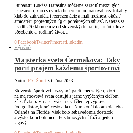
Futbalistu Lukáša Haraslína môžeme zaradiť medzi tých
úspešných, ktorí sa v mladom veku prepracovali cez lokálny
klub do zahraničia i reprezentácie a mali možnosť okúsiť
atmosféru popredných líg či pohárových súťaží. Nateraz sa
usadil 270 kilometrov od slovenských hraníc, no futbalové
pôsobenie aj rodinný život…
0
Facebook
Twitter
Pinterest
Linkedin
Výrečnô
Majsterka sveta Čermáková: Taký
pocit prajem každému športovcovi
Autor:
JOJ Šport
30. júna 2023
Slovenskí športovci nezvyknú patriť medzi tých, ktorí
na majstrovstvá sveta cestujú s jasne vytýčeným cieľom
získať zlato. V našej vyše tridsaťčlennej výprave
footgolfistov, ktorá cestovala na šampionát do amerického
Orlanda na Floride, však bolo sebavedomia dostatok
a výsledkom boli medaily z tímových súťaží aj jeden
jagavý…
0
Facebook
Twitter
Pinterest
Linkedin