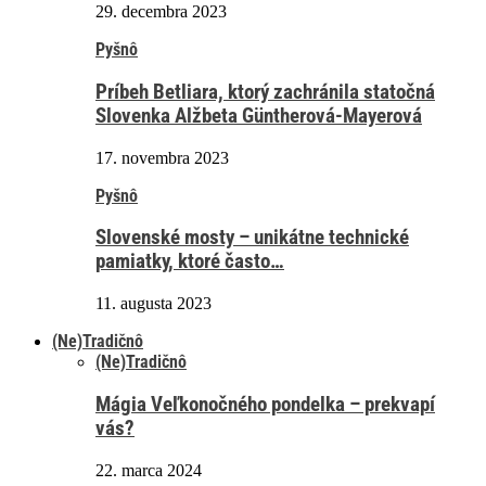
29. decembra 2023
Pyšnô
Príbeh Betliara, ktorý zachránila statočná
Slovenka Alžbeta Güntherová-Mayerová
17. novembra 2023
Pyšnô
Slovenské mosty – unikátne technické
pamiatky, ktoré často…
11. augusta 2023
(Ne)Tradičnô
(Ne)Tradičnô
Mágia Veľkonočného pondelka – prekvapí
vás?
22. marca 2024