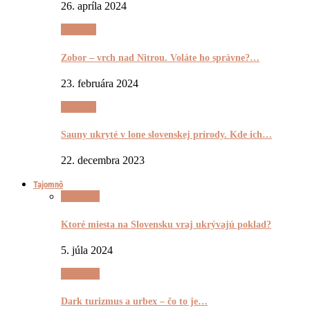
26. apríla 2024
Výletnô
Zobor – vrch nad Nitrou. Voláte ho správne?…
23. februára 2024
Výletnô
Sauny ukryté v lone slovenskej prírody. Kde ich…
22. decembra 2023
Tajomnô
Tajomnô
Ktoré miesta na Slovensku vraj ukrývajú poklad?
5. júla 2024
Tajomnô
Dark turizmus a urbex – čo to je…