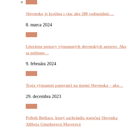
Pyšnô
Slovensko je krajina s viac ako 200 vodopádmi….
8. marca 2024
Pyšnô
Literárne postavy významných slovenských autorov. Ako
sa môžeme…
9. februára 2024
Pyšnô
Traja významní panovníci na území Slovenska – ako…
29. decembra 2023
Pyšnô
Príbeh Betliara, ktorý zachránila statočná Slovenka
Alžbeta Güntherová-Mayerová