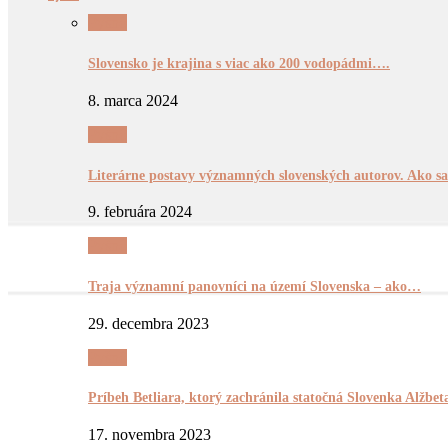
Pyšnô
Slovensko je krajina s viac ako 200 vodopádmi….
8. marca 2024
Pyšnô
Literárne postavy významných slovenských autorov. Ako
9. februára 2024
Pyšnô
Traja významní panovníci na území Slovenska – ako…
29. decembra 2023
Pyšnô
Príbeh Betliara, ktorý zachránila statočná Slovenka Alžb
17. novembra 2023