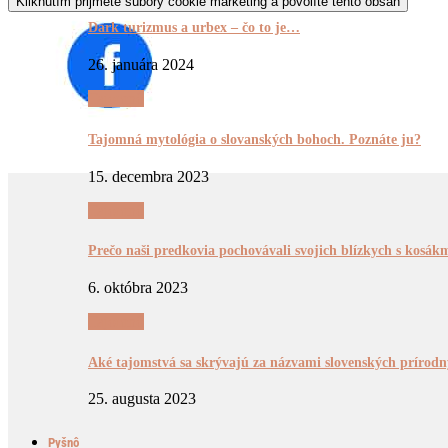
Kliknutím prijmete súbory cookie marketing a povolíte tento obsah
Dark turizmus a urbex – čo to je…
26. januára 2024
Tajomnô
Tajomná mytológia o slovanských bohoch. Poznáte ju?
15. decembra 2023
Tajomnô
Prečo naši predkovia pochovávali svojich blízkych s kosá
6. októbra 2023
Tajomnô
Aké tajomstvá sa skrývajú za názvami slovenských príro
25. augusta 2023
Pyšnô