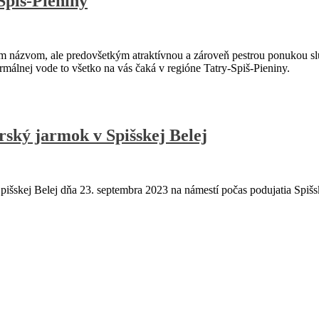
Spiš-Pieniny
ým názvom, ale predovšetkým atraktívnou a zároveň pestrou ponukou sl
termálnej vode to všetko na vás čaká v regióne Tatry-Spiš-Pieniny.
ský jarmok v Spišskej Belej
išskej Belej dňa 23. septembra 2023 na námestí počas podujatia Spišs