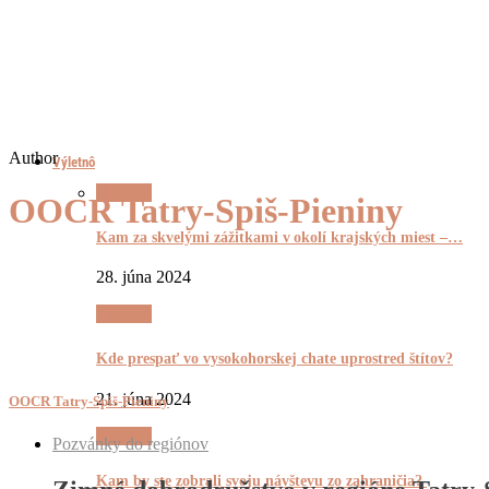
Author
Výletnô
Výletnô
OOCR Tatry-Spiš-Pieniny
Kam za skvelými zážitkami v okolí krajských miest –…
28. júna 2024
Výletnô
Kde prespať vo vysokohorskej chate uprostred štítov?
21. júna 2024
OOCR Tatry-Spiš-Pieniny
Výletnô
Pozvánky do regiónov
Kam by ste zobrali svoju návštevu zo zahraničia?