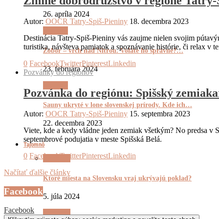
Zimné dobrodružstvo v regióne Tatry-
26. apríla 2024
Autor:
OOCR Tatry-Spiš-Pieniny
18. decembra 2023
Výletnô
Destinácia Tatry-Spiš-Pieniny vás zaujme nielen svojim pútav
turistika, návšteva pamiatok a spoznávanie histórie, či relax v 
Zobor – vrch nad Nitrou. Voláte ho správne?…
0
Facebook
Twitter
Pinterest
Linkedin
23. februára 2024
Pozvánky do regiónov
Výletnô
Pozvánka do regiónu: Spišský zemiakar
Sauny ukryté v lone slovenskej prírody. Kde ich…
Autor:
OOCR Tatry-Spiš-Pieniny
15. septembra 2023
22. decembra 2023
Viete, kde a kedy vládne jeden zemiak všetkým? No predsa v Sp
septembrové podujatia v meste Spišská Belá.
Tajomnô
0
Facebook
Twitter
Pinterest
Linkedin
Tajomnô
Načítať ďalšie články
Ktoré miesta na Slovensku vraj ukrývajú poklad?
Facebook
5. júla 2024
Facebook
Tajomnô