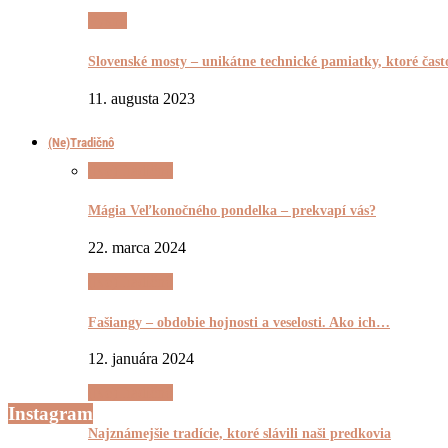
Pyšnô
Slovenské mosty – unikátne technické pamiatky, ktoré čas
11. augusta 2023
(Ne)Tradičnô
(Ne)Tradičnô
Mágia Veľkonočného pondelka – prekvapí vás?
22. marca 2024
(Ne)Tradičnô
Fašiangy – obdobie hojnosti a veselosti. Ako ich…
12. januára 2024
(Ne)Tradičnô
Instagram
Najznámejšie tradície, ktoré slávili naši predkovia