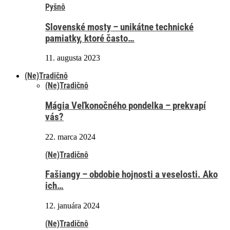
Pyšnô
Slovenské mosty – unikátne technické
pamiatky, ktoré často…
11. augusta 2023
(Ne)Tradičnô
(Ne)Tradičnô
Mágia Veľkonočného pondelka – prekvapí
vás?
22. marca 2024
(Ne)Tradičnô
Fašiangy – obdobie hojnosti a veselosti. Ako
ich…
12. januára 2024
(Ne)Tradičnô