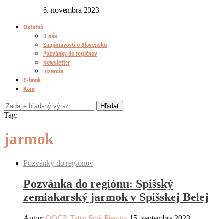
6. novembra 2023
Ostatnô
O nás
Zaujímavosti o Slovensku
Pozvánky do regiónov
Newsletter
Inzercia
E-book
Kam
Hľadať
Tag:
jarmok
Pozvánky do regiónov
Pozvánka do regiónu: Spišský
zemiakarský jarmok v Spišskej Belej
Autor:
OOCR Tatry-Spiš-Pieniny
15. septembra 2023