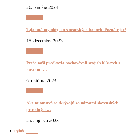
26. januára 2024
Tajomnô
Tajomná mytológia o slovanských bohoch. Poznáte ju?
15. decembra 2023
Tajomnô
Prečo naši predkovia pochovávali svojich blízkych s
kosákmi,…
6. októbra 2023
Tajomnô
Aké tajomstvá sa skrývajú za názvami slovenských
prírodných…
25. augusta 2023
Pyšnô