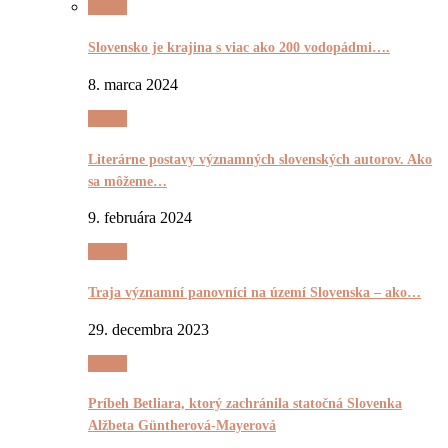
Pyšnô
Slovensko je krajina s viac ako 200 vodopádmi….
8. marca 2024
Pyšnô
Literárne postavy významných slovenských autorov. Ako
sa môžeme…
9. februára 2024
Pyšnô
Traja významní panovníci na území Slovenska – ako…
29. decembra 2023
Pyšnô
Príbeh Betliara, ktorý zachránila statočná Slovenka
Alžbeta Güntherová-Mayerová