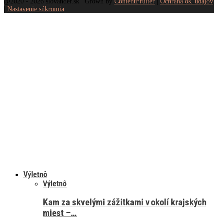
@2020 - 2026 slovander.sk | Grown by
ContentFruiter
|
Ochrana os. údajov
|
Nastavenie súkromia
Výletnô
Výletnô
Kam za skvelými zážitkami v okolí krajských
miest –…