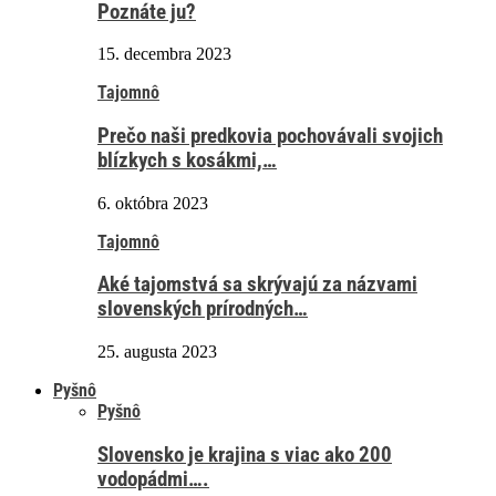
Poznáte ju?
15. decembra 2023
Tajomnô
Prečo naši predkovia pochovávali svojich
blízkych s kosákmi,…
6. októbra 2023
Tajomnô
Aké tajomstvá sa skrývajú za názvami
slovenských prírodných…
25. augusta 2023
Pyšnô
Pyšnô
Slovensko je krajina s viac ako 200
vodopádmi….