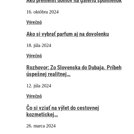
Ako premeniť domov na galériu spomienok
16. októbra 2024
Výrečnô
Ako si vybrať parfum aj na dovolenku
18. júla 2024
Výrečnô
Rozhovor: Zo Slovenska do Dubaja. Príbeh
úspešnej realitnej…
12. júla 2024
Výrečnô
Čo si vziať na výlet do cestovnej
kozmetickej…
26. marca 2024