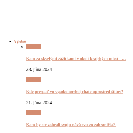
Výletnô
Výletnô
Kam za skvelými zážitkami v okolí krajských miest –…
28. júna 2024
Výletnô
Kde prespať vo vysokohorskej chate uprostred štítov?
21. júna 2024
Výletnô
Kam by ste zobrali svoju návštevu zo zahraničia?