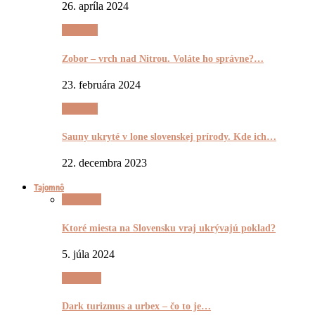
26. apríla 2024
Výletnô
Zobor – vrch nad Nitrou. Voláte ho správne?…
23. februára 2024
Výletnô
Sauny ukryté v lone slovenskej prírody. Kde ich…
22. decembra 2023
Tajomnô
Tajomnô
Ktoré miesta na Slovensku vraj ukrývajú poklad?
5. júla 2024
Tajomnô
Dark turizmus a urbex – čo to je…