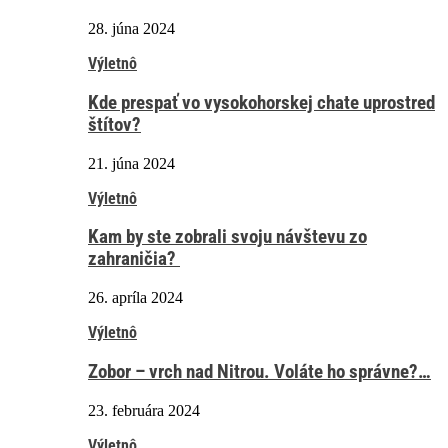
28. júna 2024
Výletnô
Kde prespať vo vysokohorskej chate uprostred
štítov?
21. júna 2024
Výletnô
Kam by ste zobrali svoju návštevu zo
zahraničia?
26. apríla 2024
Výletnô
Zobor – vrch nad Nitrou. Voláte ho správne?…
23. februára 2024
Výletnô