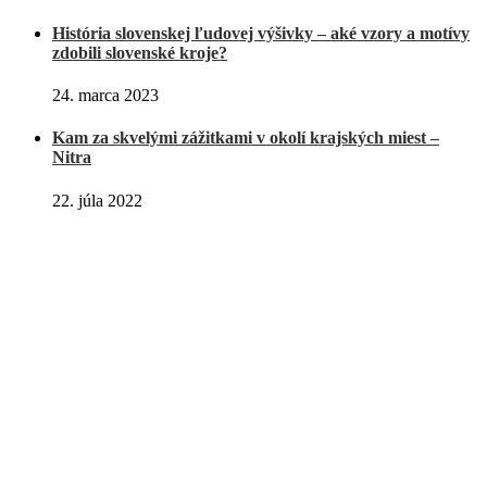
História slovenskej ľudovej výšivky – aké vzory a motívy
zdobili slovenské kroje?
24. marca 2023
Kam za skvelými zážitkami v okolí krajských miest –
Nitra
22. júla 2022