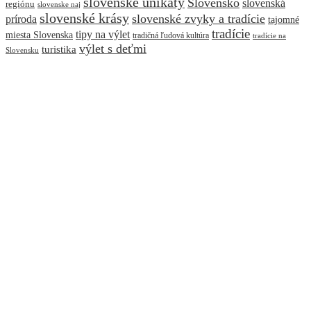
slovenske unikaty
Slovensko
slovenská
regiónu
slovenske naj
slovenské krásy
slovenské zvyky a tradície
príroda
tajomné
tradície
tipy na výlet
miesta Slovenska
tradičná ľudová kultúra
tradície na
výlet s deťmi
turistika
Slovensku