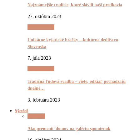
Najznámejšie tradície, ktoré slávili naši predkovia
27. októbra 2023
(Ne)Tradičnô
Unikátne kyjatické hračky – kultúrne dedičstvo
Slovenska
7. júla 2023
(Ne)Tradičnô
Tradičná ľudová svadba – viete, odkiaľ pochádzajú
dnešné…
3. februára 2023
Výrečnô
Výrečnô
Ako premeniť domov na galériu spomienok