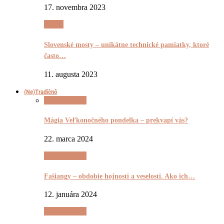
17. novembra 2023
Pyšnô
Slovenské mosty – unikátne technické pamiatky, ktoré
často…
11. augusta 2023
(Ne)Tradičnô
(Ne)Tradičnô
Mágia Veľkonočného pondelka – prekvapí vás?
22. marca 2024
(Ne)Tradičnô
Fašiangy – obdobie hojnosti a veselosti. Ako ich…
12. januára 2024
(Ne)Tradičnô