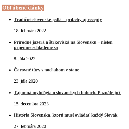
Obľúbené články
Tradičné slovenské jedlá – príbehy aj recepty
18. februára 2022
Prírodné jazerá a štrkoviská na Slovensku – nielen
príjemné schladenie sa
8. júla 2022
Čarovné túry s nocľahom v stane
23. júla 2020
Tajomná mytológia o slovanských bohoch. Poznáte ju?
15. decembra 2023
História Slovenska, ktorú musí ovládať každý Slovák
27. februára 2020