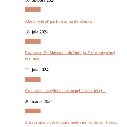
16. októbra 2024
Výrečnô
Ako si vybrať parfum aj na dovolenku
18. júla 2024
Výrečnô
Rozhovor: Zo Slovenska do Dubaja. Príbeh úspešnej
realitnej…
12. júla 2024
Výrečnô
Čo si vziať na výlet do cestovnej kozmetickej…
26. marca 2024
Výrečnô
Zdravý spánok je dôležitý nielen na vandroch: Prečo…