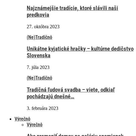
Najznámejšie tradície, ktoré slávili naši
predkovia
27. októbra 2023
(Ne)Tradičnô
Unikátne kyjatické hračky – kultúrne dedičstvo
Slovenska
7. júla 2023
(Ne)Tradičnô
Tradičná ľudová svadba – viete, odkiaľ
pochádzajú dnešné…
3. februára 2023
Výrečnô
Výrečnô