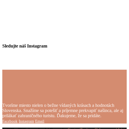
Sledujte náš Instagram
Tvoríme miesto nielen o bežne vídaných krásach a hodnotách
Slovenska. Snažíme sa potešiť a príjemne prekvapiť našinca, ale aj
prilákať zahraničného turistu. Ďakujeme, že sa pridáte.
Facebook
Instagram
Email