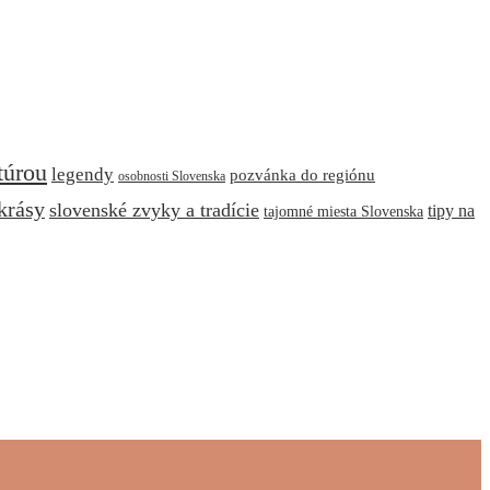
túrou
legendy
pozvánka do regiónu
osobnosti Slovenska
krásy
slovenské zvyky a tradície
tipy na
tajomné miesta Slovenska