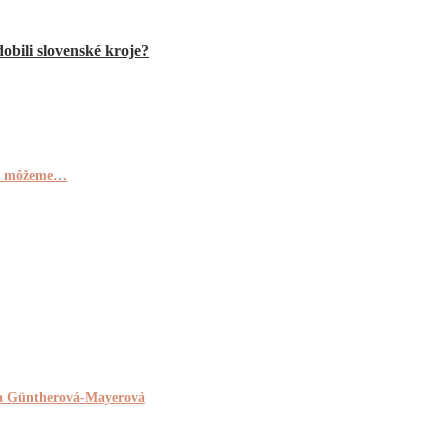
obili slovenské kroje?
 sa môžeme…
eta Güntherová-Mayerová