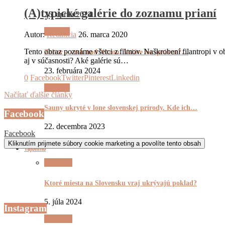
(A)typické galérie do zoznamu prianí
26. apríla 2024
Výletnô
Autor:
Redakcia
26. marca 2020
Tento obraz poznáme všetci z filmov. Naškrobení filantropi v o
Zobor – vrch nad Nitrou. Voláte ho správne?…
aj v súčasnosti? Aké galérie sú…
23. februára 2024
0
Facebook
Twitter
Pinterest
Linkedin
Výletnô
Načítať ďalšie články
Sauny ukryté v lone slovenskej prírody. Kde ich…
Facebook
22. decembra 2023
Facebook
Kliknutím prijmete súbory cookie marketing a povolíte tento obsah
Tajomnô
Tajomnô
Ktoré miesta na Slovensku vraj ukrývajú poklad?
5. júla 2024
Instagram
Tajomnô