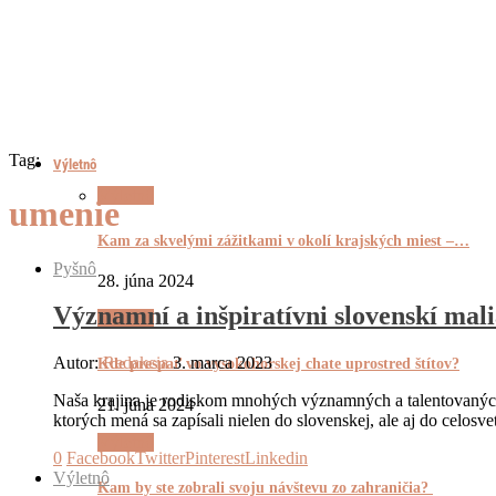
Tag:
Výletnô
Výletnô
umenie
Kam za skvelými zážitkami v okolí krajských miest –…
Pyšnô
28. júna 2024
Významní a inšpiratívni slovenskí mali
Výletnô
Autor:
Redakcia
3. marca 2023
Kde prespať vo vysokohorskej chate uprostred štítov?
Naša krajina je rodiskom mnohých významných a talentovaných o
21. júna 2024
ktorých mená sa zapísali nielen do slovenskej, ale aj do celosv
Výletnô
0
Facebook
Twitter
Pinterest
Linkedin
Výletnô
Kam by ste zobrali svoju návštevu zo zahraničia?