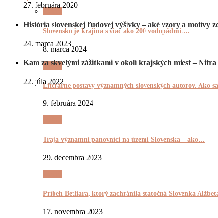
27. februára 2020
Pyšnô
História slovenskej ľudovej výšivky – aké vzory a motívy zd
Slovensko je krajina s viac ako 200 vodopádmi….
24. marca 2023
8. marca 2024
Kam za skvelými zážitkami v okolí krajských miest – Nitra
Pyšnô
22. júla 2022
Literárne postavy významných slovenských autorov. Ako
9. februára 2024
Pyšnô
Traja významní panovníci na území Slovenska – ako…
29. decembra 2023
Pyšnô
Príbeh Betliara, ktorý zachránila statočná Slovenka Alžb
17. novembra 2023