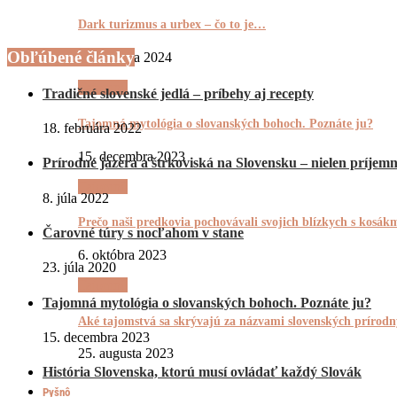
Dark turizmus a urbex – čo to je…
Obľúbené články
26. januára 2024
Tajomnô
Tradičné slovenské jedlá – príbehy aj recepty
Tajomná mytológia o slovanských bohoch. Poznáte ju?
18. februára 2022
15. decembra 2023
Prírodné jazerá a štrkoviská na Slovensku – nielen príjemn
Tajomnô
8. júla 2022
Prečo naši predkovia pochovávali svojich blízkych s kosá
Čarovné túry s nocľahom v stane
6. októbra 2023
23. júla 2020
Tajomnô
Tajomná mytológia o slovanských bohoch. Poznáte ju?
Aké tajomstvá sa skrývajú za názvami slovenských príro
15. decembra 2023
25. augusta 2023
História Slovenska, ktorú musí ovládať každý Slovák
Pyšnô