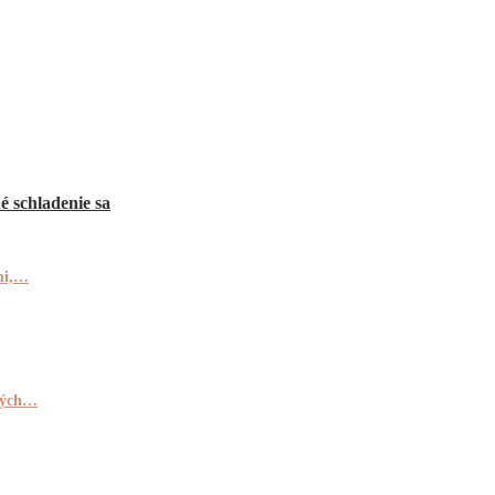
é schladenie sa
kmi,…
dných…