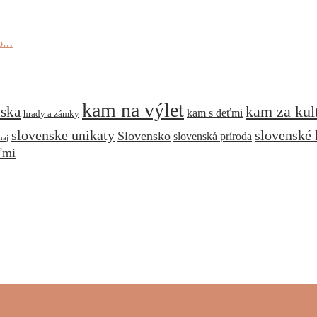
to…
kam na výlet
kam za kul
nska
kam s deťmi
hrady a zámky
slovenske unikaty
slovenské 
Slovensko
slovenská príroda
naj
ťmi