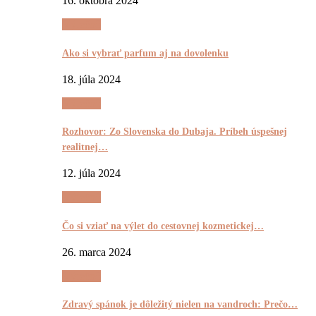
16. októbra 2024
Výrečnô
Ako si vybrať parfum aj na dovolenku
18. júla 2024
Výrečnô
Rozhovor: Zo Slovenska do Dubaja. Príbeh úspešnej
realitnej…
12. júla 2024
Výrečnô
Čo si vziať na výlet do cestovnej kozmetickej…
26. marca 2024
Výrečnô
Zdravý spánok je dôležitý nielen na vandroch: Prečo…