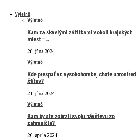
Výletnô
Výletnô
Kam za skvelými zážitkami v okolí krajských
miest –…
28. júna 2024
Výletnô
Kde prespať vo vysokohorskej chate uprostred
štítov?
21. júna 2024
Výletnô
Kam by ste zobrali svoju návštevu zo
zahraničia?
26. apríla 2024