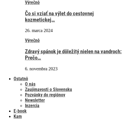
Výrečnô
Čo si vziať na výlet do cestovnej
kozmetickej…
26. marca 2024
Výrečnô
Zdravý spánok je dôležitý nielen na vandroch:
Prečo…
6. novembra 2023
Ostatnô
O nás
Zaujímavosti o Slovensku
Pozvánky do regiónov
Newsletter
Inzercia
E-book
Kam