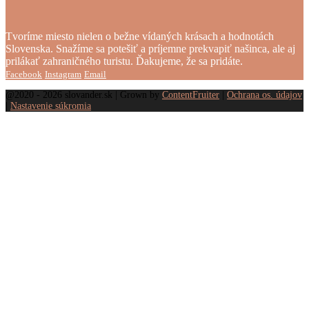
Tvoríme miesto nielen o bežne vídaných krásach a hodnotách
Slovenska. Snažíme sa potešiť a príjemne prekvapiť našinca, ale aj
prilákať zahraničného turistu. Ďakujeme, že sa pridáte.
Facebook
Instagram
Email
@2020 - 2026 slovander.sk | Grown by
ContentFruiter
|
Ochrana os. údajov
|
Nastavenie súkromia