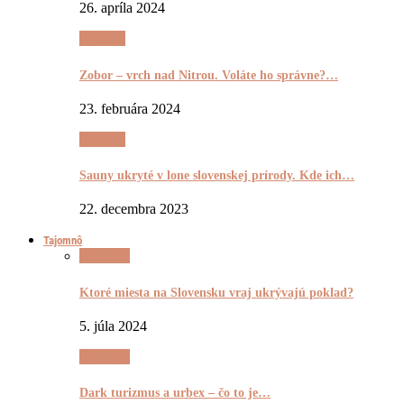
26. apríla 2024
Výletnô
Zobor – vrch nad Nitrou. Voláte ho správne?…
23. februára 2024
Výletnô
Sauny ukryté v lone slovenskej prírody. Kde ich…
22. decembra 2023
Tajomnô
Tajomnô
Ktoré miesta na Slovensku vraj ukrývajú poklad?
5. júla 2024
Tajomnô
Dark turizmus a urbex – čo to je…