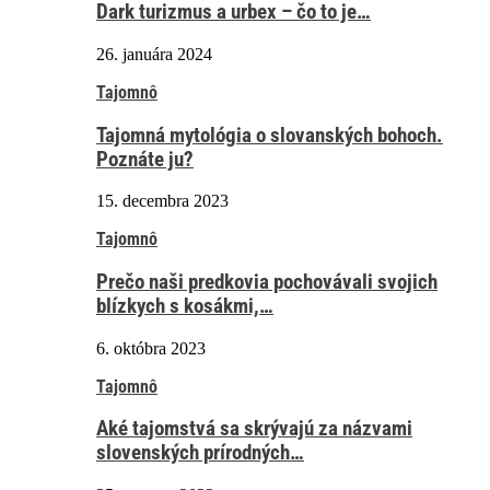
Dark turizmus a urbex – čo to je…
26. januára 2024
Tajomnô
Tajomná mytológia o slovanských bohoch.
Poznáte ju?
15. decembra 2023
Tajomnô
Prečo naši predkovia pochovávali svojich
blízkych s kosákmi,…
6. októbra 2023
Tajomnô
Aké tajomstvá sa skrývajú za názvami
slovenských prírodných…