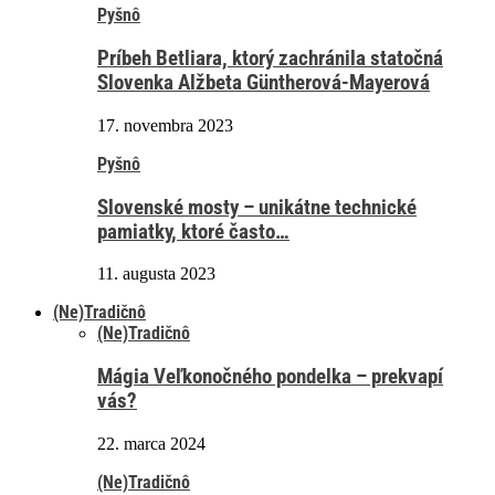
Pyšnô
Príbeh Betliara, ktorý zachránila statočná
Slovenka Alžbeta Güntherová-Mayerová
17. novembra 2023
Pyšnô
Slovenské mosty – unikátne technické
pamiatky, ktoré často…
11. augusta 2023
(Ne)Tradičnô
(Ne)Tradičnô
Mágia Veľkonočného pondelka – prekvapí
vás?
22. marca 2024
(Ne)Tradičnô