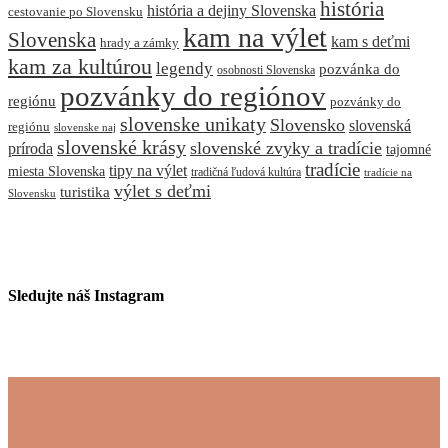
história
história a dejiny Slovenska
cestovanie po Slovensku
kam na výlet
Slovenska
kam s deťmi
hrady a zámky
kam za kultúrou
legendy
pozvánka do
osobnosti Slovenska
pozvánky do regiónov
regiónu
pozvánky do
slovenske unikaty
Slovensko
slovenská
regiónu
slovenske naj
slovenské krásy
slovenské zvyky a tradície
príroda
tajomné
tradície
tipy na výlet
miesta Slovenska
tradičná ľudová kultúra
tradície na
výlet s deťmi
turistika
Slovensku
Sledujte náš Instagram