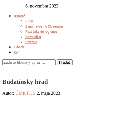
6. novembra 2023
Ostatnô
O nás
Zaujímavosti o Slovensku
Pozvánky do regiónov
Newsletter
Inzercia
E-book
Kam
Hľadať
Budatínsky hrad
Autor:
ÚMKTKE
2. mája 2023