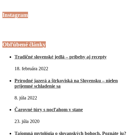
Instagram
Obľúbené články
Tradičné slovenské jedlá – príbehy aj recepty
18. februára 2022
Prírodné jazerá a štrkoviská na Slovensku – nielen
príjemné schladenie sa
8. júla 2022
Čarovné túry s nocľahom v stane
23. júla 2020
Tajomná mytológia o slovanských bohoch. Poznáte ju?