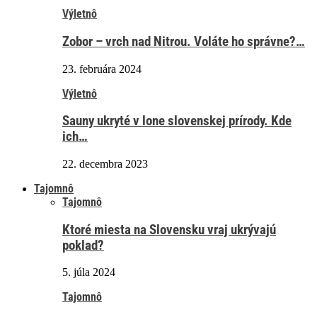
Výletnô
Zobor – vrch nad Nitrou. Voláte ho správne?…
23. februára 2024
Výletnô
Sauny ukryté v lone slovenskej prírody. Kde
ich…
22. decembra 2023
Tajomnô
Tajomnô
Ktoré miesta na Slovensku vraj ukrývajú
poklad?
5. júla 2024
Tajomnô