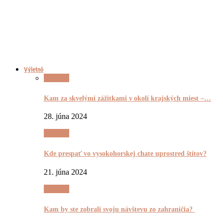
Výletnô
Výletnô
Kam za skvelými zážitkami v okolí krajských miest –…
28. júna 2024
Výletnô
Kde prespať vo vysokohorskej chate uprostred štítov?
21. júna 2024
Výletnô
Kam by ste zobrali svoju návštevu zo zahraničia?