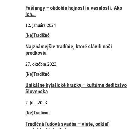
Fašiangy – obdobie hojnosti a veselosti. Ako
ich…
12. januára 2024
(Ne)Tradičnô
Najznámejšie tradície, ktoré slávili naši
predkovia
27. októbra 2023
(Ne)Tradičnô
Unikátne kyjatické hračky – kultúrne dedičstvo
Slovenska
7. júla 2023
(Ne)Tradičnô
Tradičná ľudová svadba – viete, odkiaľ