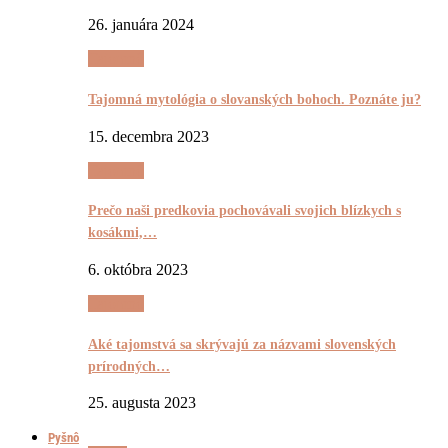
26. januára 2024
Tajomnô
Tajomná mytológia o slovanských bohoch. Poznáte ju?
15. decembra 2023
Tajomnô
Prečo naši predkovia pochovávali svojich blízkych s
kosákmi,…
6. októbra 2023
Tajomnô
Aké tajomstvá sa skrývajú za názvami slovenských
prírodných…
25. augusta 2023
Pyšnô