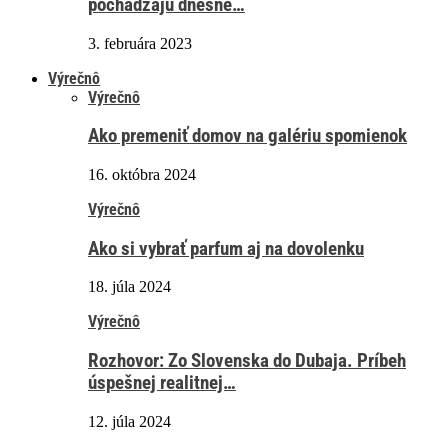
pochádzajú dnešné…
3. februára 2023
Výrečnô
Výrečnô
Ako premeniť domov na galériu spomienok
16. októbra 2024
Výrečnô
Ako si vybrať parfum aj na dovolenku
18. júla 2024
Výrečnô
Rozhovor: Zo Slovenska do Dubaja. Príbeh
úspešnej realitnej…
12. júla 2024