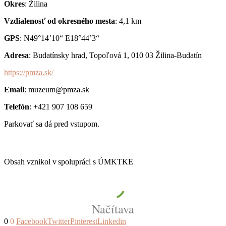
Okres
: Žilina
Vzdialenosť od okresného mesta
: 4,1 km
GPS
: N49°14’10“ E18°44’3“
Adresa
: Budatínsky hrad, Topoľová 1, 010 03 Žilina-Budatín
https://pmza.sk/
Email
: muzeum@pmza.sk
Telefón
: +421 907 108 659
Parkovať sa dá pred vstupom.
Obsah vznikol v spolupráci s ÚMKTKE
Načítava
0
0
Facebook
Twitter
Pinterest
Linkedin