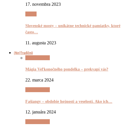
17. novembra 2023
Pyšnô
Slovenské mosty – unikátne technické pamiatky, ktoré
často…
11. augusta 2023
(Ne)Tradičnô
(Ne)Tradičnô
Mágia Veľkonočného pondelka – prekvapí vás?
22. marca 2024
(Ne)Tradičnô
Fašiangy – obdobie hojnosti a veselosti. Ako ich…
12. januára 2024
(Ne)Tradičnô