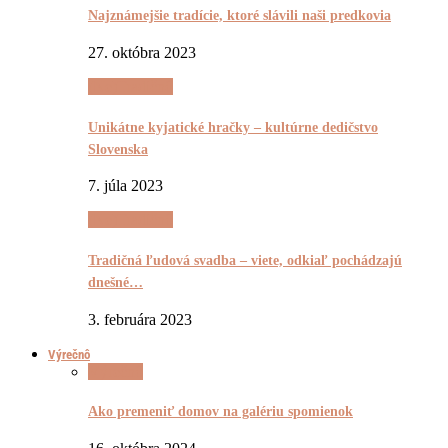
Najznámejšie tradície, ktoré slávili naši predkovia
27. októbra 2023
(Ne)Tradičnô
Unikátne kyjatické hračky – kultúrne dedičstvo
Slovenska
7. júla 2023
(Ne)Tradičnô
Tradičná ľudová svadba – viete, odkiaľ pochádzajú
dnešné…
3. februára 2023
Výrečnô
Výrečnô
Ako premeniť domov na galériu spomienok