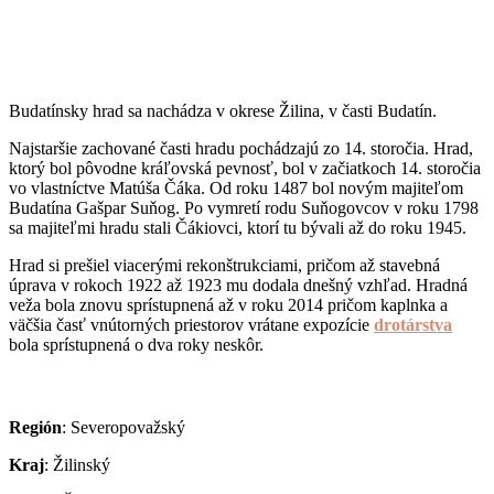
Budatínsky hrad sa nachádza v okrese Žilina, v časti Budatín.
Najstaršie zachované časti hradu pochádzajú zo 14. storočia. Hrad,
ktorý bol pôvodne kráľovská pevnosť, bol v začiatkoch 14. storočia
vo vlastníctve Matúša Čáka. Od roku 1487 bol novým majiteľom
Budatína Gašpar Suňog. Po vymretí rodu Suňogovcov v roku 1798
sa majiteľmi hradu stali Čákiovci, ktorí tu bývali až do roku 1945.
Hrad si prešiel viacerými rekonštrukciami, pričom až stavebná
úprava v rokoch 1922 až 1923 mu dodala dnešný vzhľad. Hradná
veža bola znovu sprístupnená až v roku 2014 pričom kaplnka a
väčšia časť vnútorných priestorov vrátane expozície
drotárstva
bola sprístupnená o dva roky neskôr.
Región
: Severopovažský
Kraj
: Žilinský