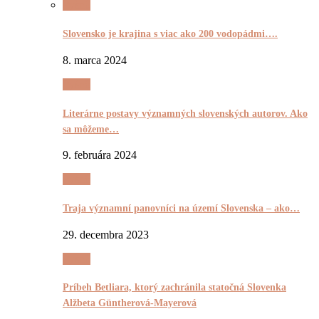
Pyšnô
Slovensko je krajina s viac ako 200 vodopádmi….
8. marca 2024
Pyšnô
Literárne postavy významných slovenských autorov. Ako
sa môžeme…
9. februára 2024
Pyšnô
Traja významní panovníci na území Slovenska – ako…
29. decembra 2023
Pyšnô
Príbeh Betliara, ktorý zachránila statočná Slovenka
Alžbeta Güntherová-Mayerová