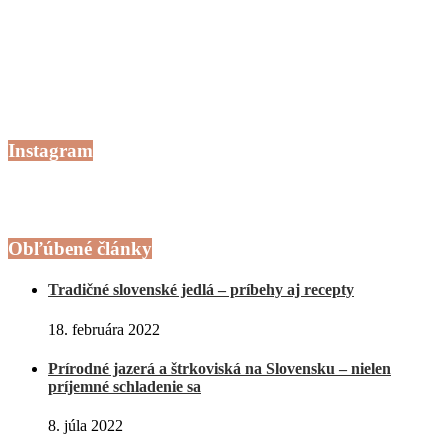
Instagram
Obľúbené články
Tradičné slovenské jedlá – príbehy aj recepty
18. februára 2022
Prírodné jazerá a štrkoviská na Slovensku – nielen
príjemné schladenie sa
8. júla 2022