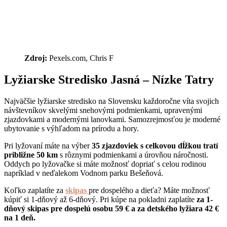
Zdroj:
Pexels.com, Chris F
Lyžiarske Stredisko Jasná – Nízke Tatry
Najväčšie lyžiarske stredisko na Slovensku každoročne víta svojich
návštevníkov skvelými snehovými podmienkami, upravenými
zjazdovkami a modernými lanovkami. Samozrejmosťou je moderné
ubytovanie s výhľadom na prírodu a hory.
Pri lyžovaní máte na výber
35 zjazdoviek s celkovou dĺžkou tratí
približne 50 km
s rôznymi podmienkami a úrovňou náročnosti.
Oddych po lyžovačke si máte možnosť dopriať s celou rodinou
napríklad v neďalekom Vodnom parku Bešeňová.
Koľko zaplatíte za
skipas
pre dospelého a dieťa? Máte možnosť
kúpiť si 1-dňový až 6-dňový. Pri kúpe na pokladni zaplatíte
za 1-
dňový skipas pre dospelú osobu 59 € a za detského lyžiara 42 €
na 1 deň.