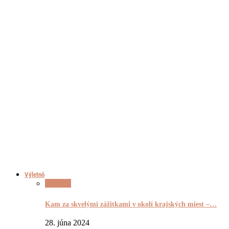
Výletnô
Výletnô
Kam za skvelými zážitkami v okolí krajských miest –…
28. júna 2024