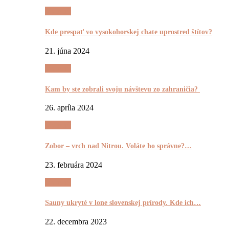
Výletnô
Kde prespať vo vysokohorskej chate uprostred štítov?
21. júna 2024
Výletnô
Kam by ste zobrali svoju návštevu zo zahraničia?
26. apríla 2024
Výletnô
Zobor – vrch nad Nitrou. Voláte ho správne?…
23. februára 2024
Výletnô
Sauny ukryté v lone slovenskej prírody. Kde ich…
22. decembra 2023