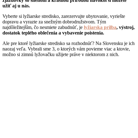
zjazdovky so snehom a krásnou prírodou navôkol si môžete
užiť aj u nás.
Vyberte si lyžiarske stredisko, zarezervujte ubytovanie, vyriešte
dopravu a vyrazte za snežným dobrodružstvom. Tým
najdôležitejším, čo nesmiete zabudnúť, je
lyžiarska prilba
, výstroj,
dostatok teplého oblečenia a vybavenie poistenia.
Ale pre ktoré lyžiarske stredisko sa rozhodnúť? Na Slovensku je ich
naozaj veľa. Vybrali sme 3, o ktorých vám povieme viac a ktovie,
možno si zimnú lyžovačku užijete práve v niektorom z nich.