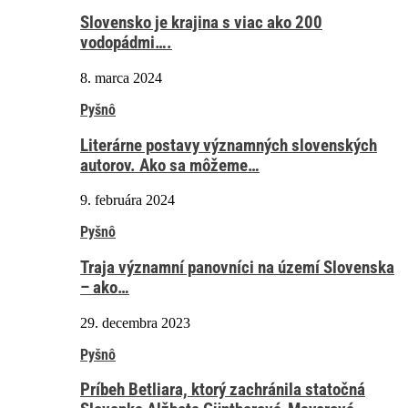
Slovensko je krajina s viac ako 200
vodopádmi….
8. marca 2024
Pyšnô
Literárne postavy významných slovenských
autorov. Ako sa môžeme…
9. februára 2024
Pyšnô
Traja významní panovníci na území Slovenska
– ako…
29. decembra 2023
Pyšnô
Príbeh Betliara, ktorý zachránila statočná