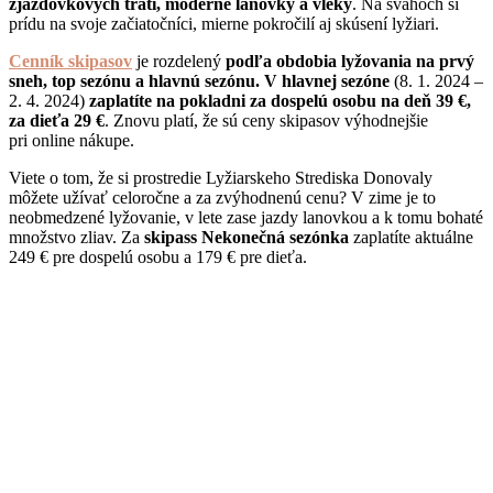
zjazdovkových tratí, moderné lanovky a vleky
. Na svahoch si
prídu na svoje začiatočníci, mierne pokročilí aj skúsení lyžiari.
Cenník skipasov
je rozdelený
podľa obdobia lyžovania na prvý
sneh, top sezónu a hlavnú sezónu. V hlavnej sezóne
(8. 1. 2024 –
2. 4. 2024)
zaplatíte na pokladni za dospelú osobu na deň 39 €,
za dieťa 29 €
. Znovu platí, že sú ceny skipasov výhodnejšie
pri online nákupe.
Viete o tom, že si prostredie Lyžiarskeho Strediska Donovaly
môžete užívať celoročne a za zvýhodnenú cenu? V zime je to
neobmedzené lyžovanie, v lete zase jazdy lanovkou a k tomu bohaté
množstvo zliav. Za
skipass Nekonečná sezónka
zaplatíte aktuálne
249 € pre dospelú osobu a 179 € pre dieťa.