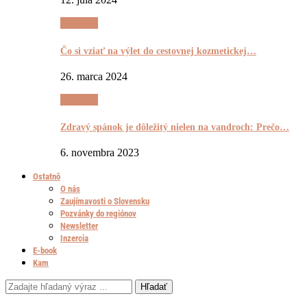
Výrečnô
Čo si vziať na výlet do cestovnej kozmetickej…
26. marca 2024
Výrečnô
Zdravý spánok je dôležitý nielen na vandroch: Prečo…
6. novembra 2023
Ostatnô
O nás
Zaujímavosti o Slovensku
Pozvánky do regiónov
Newsletter
Inzercia
E-book
Kam
Hľadať