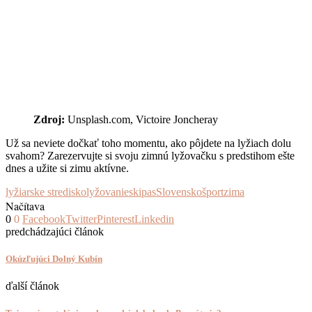
Zdroj:
Unsplash.com, Victoire Joncheray
Už sa neviete dočkať toho momentu, ako pôjdete na lyžiach dolu
svahom? Zarezervujte si svoju zimnú lyžovačku s predstihom ešte
dnes a užite si zimu aktívne.
lyžiarske stredisko
lyžovanie
skipas
Slovensko
šport
zima
Načítava
0
0
Facebook
Twitter
Pinterest
Linkedin
predchádzajúci článok
Okúzľujúci Dolný Kubín
ďalší článok