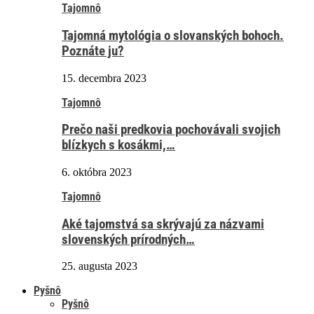
Tajomnô
Tajomná mytológia o slovanských bohoch.
Poznáte ju?
15. decembra 2023
Tajomnô
Prečo naši predkovia pochovávali svojich
blízkych s kosákmi,…
6. októbra 2023
Tajomnô
Aké tajomstvá sa skrývajú za názvami
slovenských prírodných…
25. augusta 2023
Pyšnô
Pyšnô