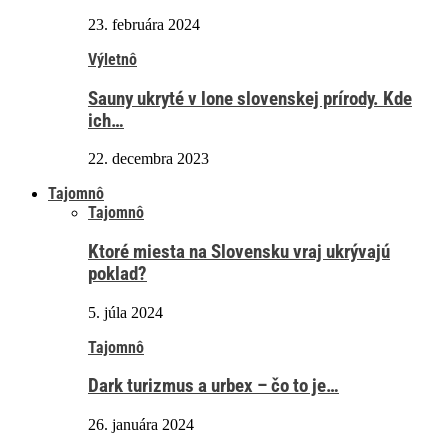
23. februára 2024
Výletnô
Sauny ukryté v lone slovenskej prírody. Kde
ich…
22. decembra 2023
Tajomnô
Tajomnô
Ktoré miesta na Slovensku vraj ukrývajú
poklad?
5. júla 2024
Tajomnô
Dark turizmus a urbex – čo to je…
26. januára 2024