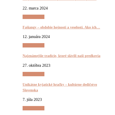
22. marca 2024
(Ne)Tradičnô
Fašiangy – obdobie hojnosti a veselosti. Ako ich…
12. januára 2024
(Ne)Tradičnô
Najznámejšie tradície, ktoré slávili naši predkovia
27. októbra 2023
(Ne)Tradičnô
Unikátne kyjatické hračky – kultúrne dedičstvo
Slovenska
7. júla 2023
(Ne)Tradičnô