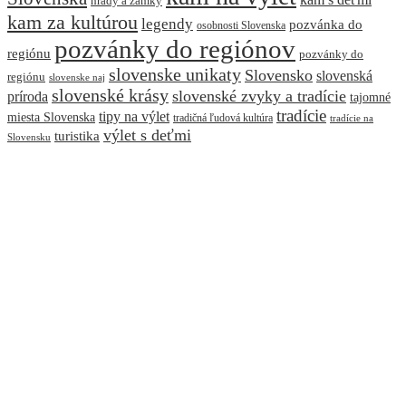
hrady a zámky
kam za kultúrou
legendy
pozvánka do
osobnosti Slovenska
pozvánky do regiónov
regiónu
pozvánky do
slovenske unikaty
Slovensko
slovenská
regiónu
slovenske naj
slovenské krásy
slovenské zvyky a tradície
príroda
tajomné
tradície
tipy na výlet
miesta Slovenska
tradičná ľudová kultúra
tradície na
výlet s deťmi
turistika
Slovensku