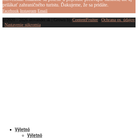
prilákať zahraničného turistu. Ďakujeme, že sa pridáte.
Facebook
Instagram
Email
@2020 - 2026 slovander.sk | Grown by
ContentFruiter
|
Ochrana os. údajov
|
Nastavenie súkromia
Výletnô
Výletnô