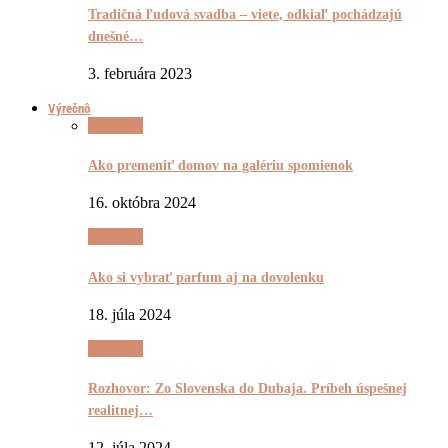
Tradičná ľudová svadba – viete, odkiaľ pochádzajú
dnešné…
3. februára 2023
Výrečnô
Výrečnô
Ako premeniť domov na galériu spomienok
16. októbra 2024
Výrečnô
Ako si vybrať parfum aj na dovolenku
18. júla 2024
Výrečnô
Rozhovor: Zo Slovenska do Dubaja. Príbeh úspešnej
realitnej…
12. júla 2024