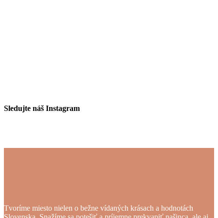
Sledujte náš Instagram
Tvoríme miesto nielen o bežne vídaných krásach a hodnotách
Slovenska. Snažíme sa potešiť a príjemne prekvapiť našinca, ale aj