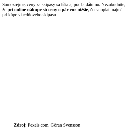
Samozrejme, ceny za skipasy sa líšia aj podľa dátumu. Nezabudnite,
že
pri online nákupe sú ceny o pár eur nižšie
, čo sa oplatí najmä
pri kúpe viacdňového skipasu.
Zdroj:
Pexels.com, Göran Svensson