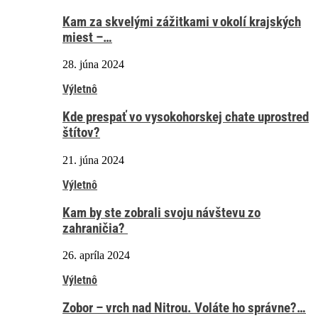
Kam za skvelými zážitkami v okolí krajských
miest –…
28. júna 2024
Výletnô
Kde prespať vo vysokohorskej chate uprostred
štítov?
21. júna 2024
Výletnô
Kam by ste zobrali svoju návštevu zo
zahraničia?
26. apríla 2024
Výletnô
Zobor – vrch nad Nitrou. Voláte ho správne?…