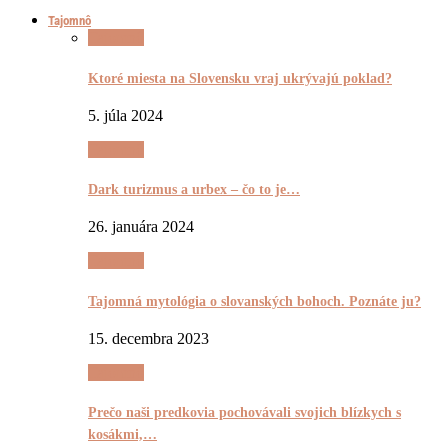
Tajomnô
Tajomnô
Ktoré miesta na Slovensku vraj ukrývajú poklad?
5. júla 2024
Tajomnô
Dark turizmus a urbex – čo to je…
26. januára 2024
Tajomnô
Tajomná mytológia o slovanských bohoch. Poznáte ju?
15. decembra 2023
Tajomnô
Prečo naši predkovia pochovávali svojich blízkych s
kosákmi,…