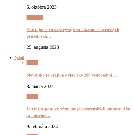
6. októbra 2023
Tajomnô
Aké tajomstvá sa skrývajú za názvami slovenských
prírodných…
25. augusta 2023
Pyšnô
Pyšnô
Slovensko je krajina s viac ako 200 vodopádmi….
8. marca 2024
Pyšnô
Literárne postavy významných slovenských autorov. Ako
sa môžeme…
9. februára 2024