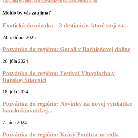
Tajomná mytológia o slovanských bohoch. Poznáte ju?
Mohlo by vás zaujímať
Exotická dovolenka – 3 destinácie, ktoré stojí za...
24. októbra 2025
Pozvánka do regiónu: Gorali v Bachledovej doline
26. júla 2024
Pozvánka do regiónu: Festival Vlnoplocha v
Banskej Štiavnici
18. júla 2024
Pozvánka do regiónu: Novinky na novej vyhliadke
banskoštiavnickej...
7. júna 2024
Pozvánka do regiónu: Krásy Ponitria zo sedla