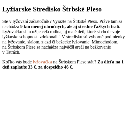
Lyžiarske Stredisko Štrbské Pleso
Ste v lyžovaní začiatočník? Vyrazte na Štrbské Pleso. Práve tam sa
nachádza
9 km menej náročných, ale aj stredne ťažkých tratí
.
Lyžovačku si tu užije celá rodina, aj malé deti, ktoré si chcú svoje
lyžiarske schopnosti zdokonaliť. V stredisku sú výborné podmienky
na lyžovanie, slalom, zjazd či bežecké lyžovanie. Mimochodom,
na Štrbskom Plese sa nachádza najväčší areál na bežkovanie
v Tatrách.
Koľko vás bude
lyžovačka
na Štrbskom Plese stáť?
Za dieťa na 1
deň zaplatíte 33 €, za dospelého 46 €.