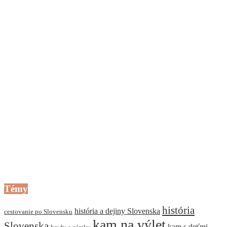
Témy
história
história a dejiny Slovenska
cestovanie po Slovensku
kam na výlet
Slovenska
kam s deťmi