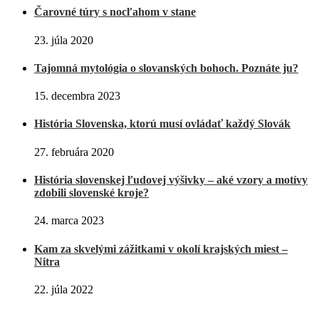
Čarovné túry s nocľahom v stane
23. júla 2020
Tajomná mytológia o slovanských bohoch. Poznáte ju?
15. decembra 2023
História Slovenska, ktorú musí ovládať každý Slovák
27. februára 2020
História slovenskej ľudovej výšivky – aké vzory a motívy
zdobili slovenské kroje?
24. marca 2023
Kam za skvelými zážitkami v okolí krajských miest –
Nitra
22. júla 2022