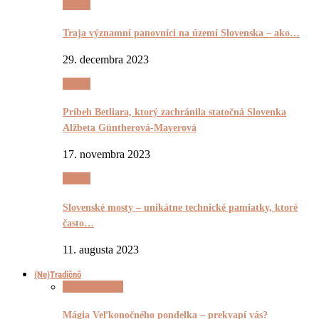
Pyšnô
Traja významní panovníci na území Slovenska – ako…
29. decembra 2023
Pyšnô
Príbeh Betliara, ktorý zachránila statočná Slovenka
Alžbeta Güntherová-Mayerová
17. novembra 2023
Pyšnô
Slovenské mosty – unikátne technické pamiatky, ktoré
často…
11. augusta 2023
(Ne)Tradičnô
(Ne)Tradičnô
Mágia Veľkonočného pondelka – prekvapí vás?