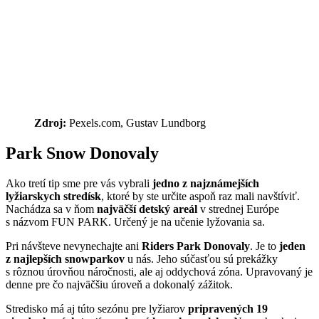
Zdroj:
Pexels.com, Gustav Lundborg
Park Snow Donovaly
Ako tretí tip sme pre vás vybrali
jedno z najznámejších
lyžiarskych stredísk
, ktoré by ste určite aspoň raz mali navštíviť.
Nachádza sa v ňom
najväčší detský areál
v strednej Európe
s názvom FUN PARK. Určený je na učenie lyžovania sa.
Pri návšteve nevynechajte ani
Riders Park Donovaly
. Je to
jeden
z najlepších snowparkov
u nás. Jeho súčasťou sú prekážky
s rôznou úrovňou náročnosti, ale aj oddychová zóna. Upravovaný je
denne pre čo najväčšiu úroveň a dokonalý zážitok.
Stredisko má aj túto sezónu pre lyžiarov
pripravených 19