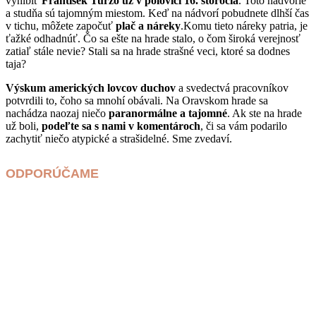
vyhĺbiť
František Turzo už v polovici 16. storočia
. Toto nádvorie
a studňa sú tajomným miestom. Keď na nádvorí pobudnete dlhší čas
v tichu, môžete započuť
plač a náreky
.Komu tieto náreky patria, je
ťažké odhadnúť. Čo sa ešte na hrade stalo, o čom široká verejnosť
zatiaľ stále nevie? Stali sa na hrade strašné veci, ktoré sa dodnes
taja?
Výskum amerických lovcov duchov
a svedectvá pracovníkov
potvrdili to, čoho sa mnohí obávali. Na Oravskom hrade sa
nachádza naozaj niečo
paranormálne a tajomné
. Ak ste na hrade
už boli,
podeľte sa s nami v komentároch
, či sa vám podarilo
zachytiť niečo atypické a strašidelné. Sme zvedaví.
ODPORÚČAME