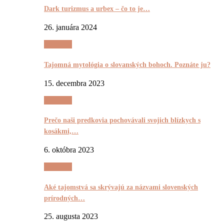
Dark turizmus a urbex – čo to je…
26. januára 2024
Tajomnô
Tajomná mytológia o slovanských bohoch. Poznáte ju?
15. decembra 2023
Tajomnô
Prečo naši predkovia pochovávali svojich blízkych s
kosákmi,…
6. októbra 2023
Tajomnô
Aké tajomstvá sa skrývajú za názvami slovenských
prírodných…
25. augusta 2023