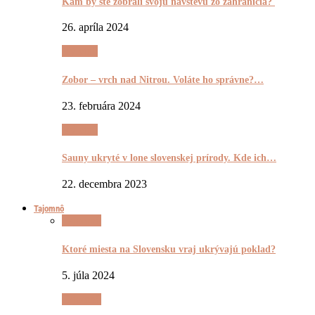
Kam by ste zobrali svoju návštevu zo zahraničia?
26. apríla 2024
Výletnô
Zobor – vrch nad Nitrou. Voláte ho správne?…
23. februára 2024
Výletnô
Sauny ukryté v lone slovenskej prírody. Kde ich…
22. decembra 2023
Tajomnô
Tajomnô
Ktoré miesta na Slovensku vraj ukrývajú poklad?
5. júla 2024
Tajomnô