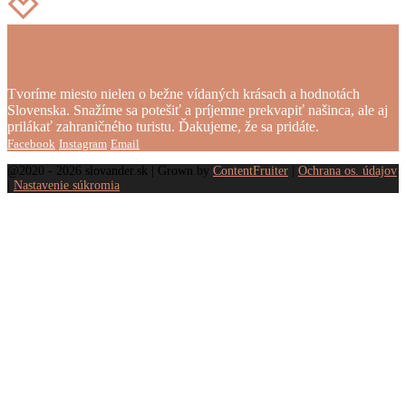
Tvoríme miesto nielen o bežne vídaných krásach a hodnotách
Slovenska. Snažíme sa potešiť a príjemne prekvapiť našinca, ale aj
prilákať zahraničného turistu. Ďakujeme, že sa pridáte.
Facebook
Instagram
Email
@2020 - 2026 slovander.sk | Grown by
ContentFruiter
|
Ochrana os. údajov
|
Nastavenie súkromia