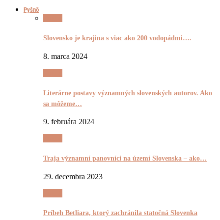
Pyšnô
Pyšnô
Slovensko je krajina s viac ako 200 vodopádmi….
8. marca 2024
Pyšnô
Literárne postavy významných slovenských autorov. Ako
sa môžeme…
9. februára 2024
Pyšnô
Traja významní panovníci na území Slovenska – ako…
29. decembra 2023
Pyšnô
Príbeh Betliara, ktorý zachránila statočná Slovenka