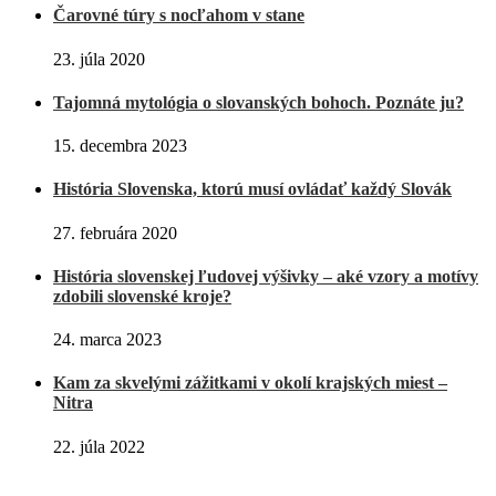
Čarovné túry s nocľahom v stane
23. júla 2020
Tajomná mytológia o slovanských bohoch. Poznáte ju?
15. decembra 2023
História Slovenska, ktorú musí ovládať každý Slovák
27. februára 2020
História slovenskej ľudovej výšivky – aké vzory a motívy
zdobili slovenské kroje?
24. marca 2023
Kam za skvelými zážitkami v okolí krajských miest –
Nitra
22. júla 2022