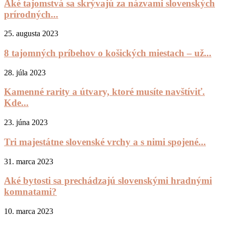
Aké tajomstvá sa skrývajú za názvami slovenských
prírodných...
25. augusta 2023
8 tajomných príbehov o košických miestach – už...
28. júla 2023
Kamenné rarity a útvary, ktoré musíte navštíviť.
Kde...
23. júna 2023
Tri majestátne slovenské vrchy a s nimi spojené...
31. marca 2023
Aké bytosti sa prechádzajú slovenskými hradnými
komnatami?
10. marca 2023