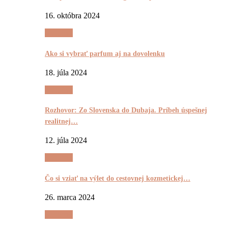
16. októbra 2024
Výrečnô
Ako si vybrať parfum aj na dovolenku
18. júla 2024
Výrečnô
Rozhovor: Zo Slovenska do Dubaja. Príbeh úspešnej
realitnej…
12. júla 2024
Výrečnô
Čo si vziať na výlet do cestovnej kozmetickej…
26. marca 2024
Výrečnô