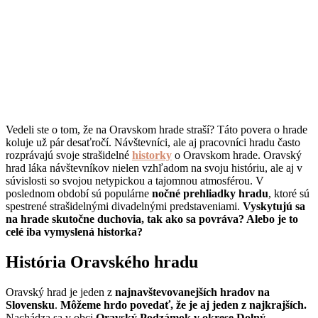
Vedeli ste o tom, že na Oravskom hrade straší? Táto povera o hrade
koluje už pár desaťročí. Návštevníci, ale aj pracovníci hradu často
rozprávajú svoje strašidelné
historky
o Oravskom hrade. Oravský
hrad láka návštevníkov nielen vzhľadom na svoju históriu, ale aj v
súvislosti so svojou netypickou a tajomnou atmosférou. V
poslednom období sú populárne
nočné prehliadky hradu
, ktoré sú
spestrené strašidelnými divadelnými predstaveniami.
Vyskytujú sa
na hrade skutočne duchovia, tak ako sa povráva? Alebo je to
celé iba vymyslená historka?
História Oravského hradu
Oravský hrad je jeden z
najnavštevovanejších hradov na
Slovensku
.
Môžeme hrdo povedať, že je aj jeden z najkrajších.
Nachádza sa v obci
Oravský Podzámok v okrese Dolný