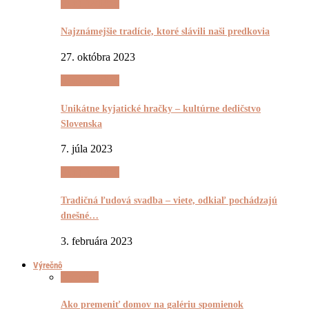
(Ne)Tradičnô
Najznámejšie tradície, ktoré slávili naši predkovia
27. októbra 2023
(Ne)Tradičnô
Unikátne kyjatické hračky – kultúrne dedičstvo
Slovenska
7. júla 2023
(Ne)Tradičnô
Tradičná ľudová svadba – viete, odkiaľ pochádzajú
dnešné…
3. februára 2023
Výrečnô
Výrečnô
Ako premeniť domov na galériu spomienok