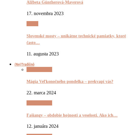
Alžbeta Güntherová-Mayerová
17. novembra 2023
Pyšnô
Slovenské mosty – unikátne technické pamiatky, ktoré
často…
11. augusta 2023
(Ne)Tradičnô
(Ne)Tradičnô
Mágia Veľkonočného pondelka – prekvapí vás?
22. marca 2024
(Ne)Tradičnô
Fašiangy – obdobie hojnosti a veselosti. Ako ich…
12. januára 2024