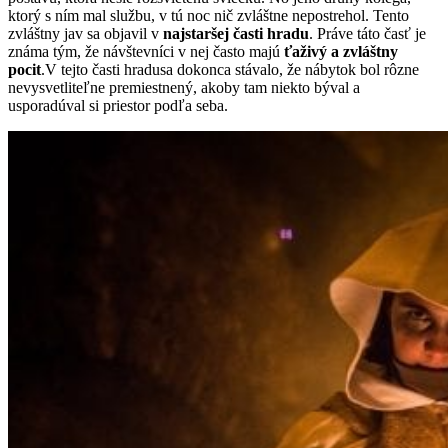
ktorý s ním mal službu, v tú noc nič zvláštne nepostrehol. Tento
zvláštny jav sa objavil v
najstaršej časti hradu
. Práve táto časť je
známa tým, že návštevníci v nej často majú
ťaživý a zvláštny
pocit
.V tejto časti hradusa dokonca stávalo, že nábytok bol rôzne
nevysvetliteľne premiestnený, akoby tam niekto býval a
usporadúval si priestor podľa seba.