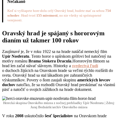
Nečakanô
Keď si vyšliapete hore-dolu celý Oravský hrad, budete mať za sebou
754
schodov
. Hrad tvorí
155 miestností
, no nie všetky sú sprístupnené
verejnosti.
Oravský hrad je spájaný s hororovým
dianím už takmer 100 rokov
Zaujímavé je, že v roku 1922 sa na hrade natáčal nemecký film
Upír Nosferatu
. Tento horor o upírskom grófovi bol natočený na
motívy románu
Brama Stokera Dracula
.Hororovým filmom sa
hrad len začal stávať slávnym. Historky a
svedectvá ľudí
o duchoch žijúcich na Oravskom hrade sa veľmi rýchlo rozšírili do
sveta. Oravský hrad sa stal lákadlom pre zahraničných
výskumníkov. Povery o ňom zaujali skupinu
amerických lovcov
duchov
natoľko, že sa rozhodli Oravský hrad preskúmať na vlastnú
päsť a natočiť o svojich zážitkoch na hrade dokument.
Herecká skupina Oravského múzea z nočnej prehliadky Upír Nosferatu | Zdroj:
Juraj Bednárik/archív Oravského múzea
V roku
2008
uskutočnilo
šesť špecialistov
na Oravskom hrade