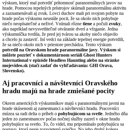
výskum, ktorý mal potvrdiť prítomnosť paranormálnych javov na
hrade. Pomocou tepelných prístrojov skúmali paranormálnu aktivitu
a zaznamenávali aj zvuk. Lovci duchov mali pri svojom pobyte na
hrade počas výskumu neustále pocit, že sa okolo nich pohybuje
niečo neopísateľné a neživé. Vnímali rôzne
tiene
a počuli
zvuky
,
ako napríklad nevysvetliteľné otváranie dverí a vŕzganie. Jedna
výskumníčka tvrdila, že pred jej tvárou sa akoby niečo objavilo
a chcelo ju zastaviť. Iní vedci na základe tepelnej energie potvrdili,
že sa niečo okolo nich v priestore prechádza. Tento výskum
potvrdil na Oravskom hrade paranormálne javy
.
Výskum si
môžete pozrieť v dokumentárnom seriáli Ghost Hunters
International v epizóde Headless Haunting alebo na stránke
mojevideo.sk (stačí zadať do vyhľadávania: GHI Orava,
Slovensko).
Aj pracovníci a návštevníci Oravského
hradu majú na hrade zmiešané pocity
Okrem amerických výskumníkov majú s paranormálnymi javmi na
hrade skúsenosti aj zamestnanci a návštevníci hradu. Pracovníci
múzea sa radi delia o príbeh o
pohybujúcom sa svetle
. Jedného dňa
jeden zo zamestnancov počas nočnej služby zazrel v okne hradu
pohybujúce sa svetlo. To, čo videl, mu pripomínalo pohybujúcu sa
postavu, ktorá nesie rozsvietenú sviečku. No jeho druhý kolega,