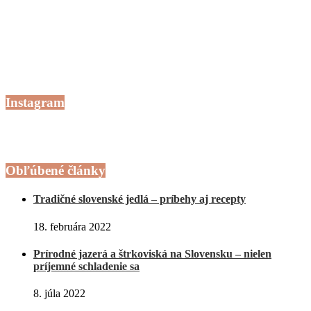
Instagram
Obľúbené články
Tradičné slovenské jedlá – príbehy aj recepty
18. februára 2022
Prírodné jazerá a štrkoviská na Slovensku – nielen
príjemné schladenie sa
8. júla 2022