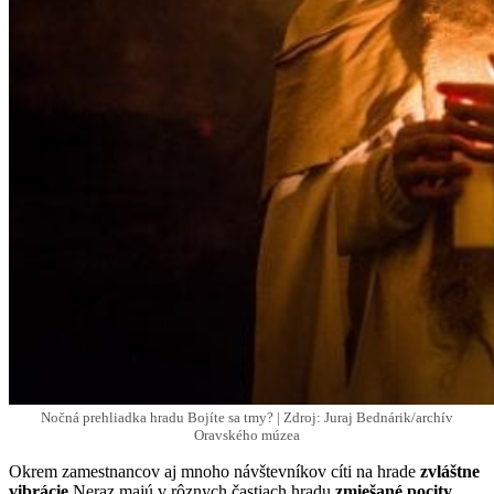
Nočná prehliadka hradu Bojíte sa tmy? | Zdroj: Juraj Bednárik/archív
Oravského múzea
Okrem zamestnancov aj mnoho návštevníkov cíti na hrade
zvláštne
vibrácie
.Neraz majú v rôznych častiach hradu
zmiešané pocity
.