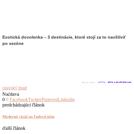
Exotická dovolenka – 3 destinácie, ktoré stojí za to navštíviť
po sezóne
oravský hrad
Načítava
0
0
Facebook
Twitter
Pinterest
Linkedin
predchádzajúci článok
Moderná vizáž na ľudovú nôtu
ďalší článok