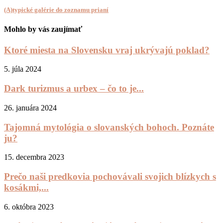
(A)typické galérie do zoznamu prianí
Mohlo by vás zaujímať
Ktoré miesta na Slovensku vraj ukrývajú poklad?
5. júla 2024
Dark turizmus a urbex – čo to je...
26. januára 2024
Tajomná mytológia o slovanských bohoch. Poznáte
ju?
15. decembra 2023
Prečo naši predkovia pochovávali svojich blízkych s
kosákmi,...
6. októbra 2023