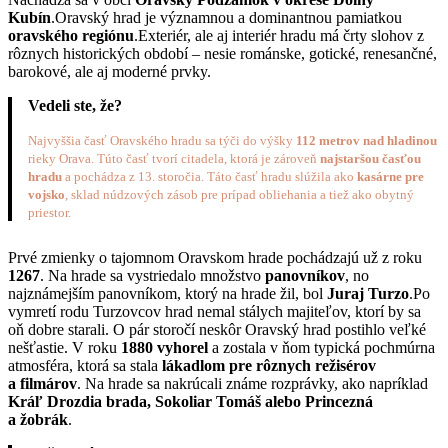
Kubín
.Oravský hrad je významnou a dominantnou pamiatkou
oravského regiónu
.Exteriér, ale aj interiér hradu má črty slohov z
rôznych historických období – nesie románske, gotické, renesančné,
barokové, ale aj moderné prvky.
Vedeli ste, že?
Najvyššia časť Oravského hradu sa týči do výšky
112 metrov nad hladinou
rieky Orava. Túto časť tvorí citadela, ktorá je zároveň
najstaršou časťou
hradu
a pochádza z 13. storočia. Táto časť hradu slúžila ako
kasárne pre
vojsko
, sklad núdzových zásob pre prípad obliehania a tiež ako obytný
priestor.
Prvé zmienky o tajomnom Oravskom hrade pochádzajú už z roku
1267
. Na hrade sa vystriedalo množstvo
panovníkov
, no
najznámejším panovníkom, ktorý na hrade žil, bol
Juraj Turzo
.Po
vymretí rodu Turzovcov hrad nemal stálych majiteľov, ktorí by sa
oň dobre starali. O pár storočí neskôr Oravský hrad postihlo veľké
nešťastie. V roku
1880 vyhorel
a zostala v ňom typická pochmúrna
atmosféra, ktorá sa stala
lákadlom pre rôznych
režisérov
a filmárov
. Na hrade sa nakrúcali známe rozprávky, ako napríklad
Kráľ Drozdia brada, Sokoliar Tomáš alebo Princezná
a žobrák
.