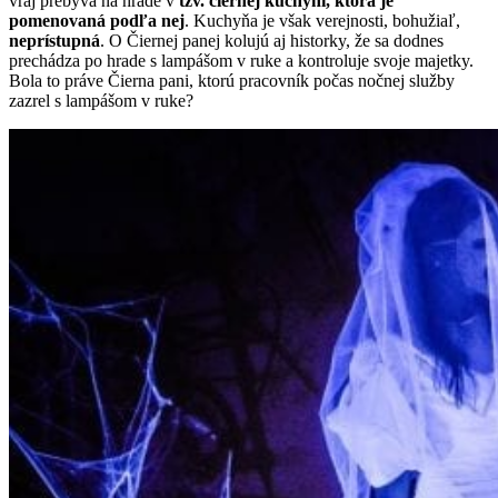
vraj prebýva na hrade v
tzv. čiernej kuchyni, ktorá je
pomenovaná podľa nej
. Kuchyňa je však verejnosti, bohužiaľ,
neprístupná
. O Čiernej panej kolujú aj historky, že sa dodnes
prechádza po hrade s lampášom v ruke a kontroluje svoje majetky.
Bola to práve Čierna pani, ktorú pracovník počas nočnej služby
zazrel s lampášom v ruke?