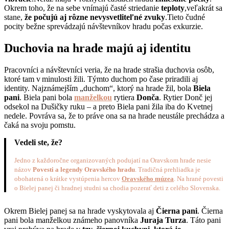
Okrem toho, že na sebe vnímajú časté striedanie
teploty
,veľakrát sa
stane,
že počujú aj rôzne nevysvetliteľné zvuky
.Tieto čudné
pocity bežne sprevádzajú návštevníkov hradu počas exkurzie.
Duchovia na hrade majú aj identitu
Pracovníci a návštevníci veria, že na hrade strašia duchovia osôb,
ktoré tam v minulosti žili. Týmto duchom po čase priradili aj
identity. Najznámejším „duchom“, ktorý na hrade žil, bola
Biela
pani
. Biela pani bola
manželkou
rytiera
Donča
. Rytier Donč jej
odsekol na Dušičky ruku – a preto Biela pani žila iba do Kvetnej
nedele. Povráva sa, že to práve ona sa na hrade neustále prechádza a
čaká na svoju pomstu.
Vedeli ste, že?
Jedno z každoročne organizovaných podujatí na Oravskom hrade nesie
názov
Povesti a legendy Oravského hradu
. Tradičná prehliadka je
obohatená o krátke vystúpenia hercov
Oravského múzea
. Na hrané povesti
o Bielej panej či hradnej studni sa chodia pozerať deti z celého Slovenska.
Okrem Bielej panej sa na hrade vyskytovala aj
Čierna pani
. Čierna
pani bola manželkou známeho panovníka
Juraja Turza
. Táto pani