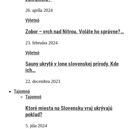
26. apríla 2024
Výletnô
Zobor – vrch nad Nitrou. Voláte ho správne?…
23. februára 2024
Výletnô
Sauny ukryté v lone slovenskej prírody. Kde
ich…
22. decembra 2023
Tajomnô
Tajomnô
Ktoré miesta na Slovensku vraj ukrývajú
poklad?
5. júla 2024