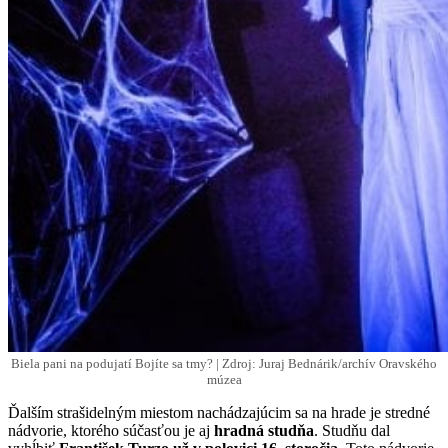
Biela pani na podujatí Bojíte sa tmy? | Zdroj: Juraj Bednárik/archív Oravského
múzea
Ďalším strašidelným miestom nachádzajúcim sa na hrade je stredné
nádvorie, ktorého súčasťou je aj
hradná studňa
. Studňu dal