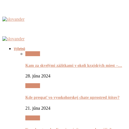
Výletnô
Výletnô
Kam za skvelými zážitkami v okolí krajských miest –…
28. júna 2024
Výletnô
Kde prespať vo vysokohorskej chate uprostred štítov?
21. júna 2024
Výletnô