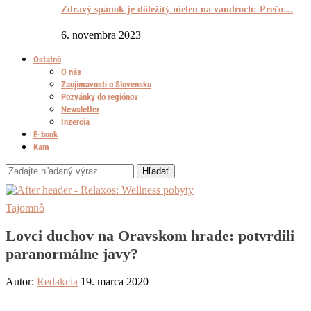
Zdravý spánok je dôležitý nielen na vandroch: Prečo…
6. novembra 2023
Ostatnô
O nás
Zaujímavosti o Slovensku
Pozvánky do regiónov
Newsletter
Inzercia
E-book
Kam
Hľadať
Tajomnô
Lovci duchov na Oravskom hrade: potvrdili
paranormálne javy?
Autor:
Redakcia
19. marca 2020