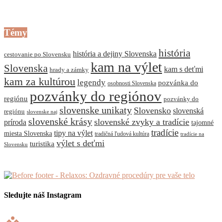
Témy
história
história a dejiny Slovenska
cestovanie po Slovensku
kam na výlet
Slovenska
kam s deťmi
hrady a zámky
kam za kultúrou
legendy
pozvánka do
osobnosti Slovenska
pozvánky do regiónov
regiónu
pozvánky do
slovenske unikaty
Slovensko
slovenská
regiónu
slovenske naj
slovenské krásy
slovenské zvyky a tradície
príroda
tajomné
tradície
tipy na výlet
miesta Slovenska
tradičná ľudová kultúra
tradície na
výlet s deťmi
turistika
Slovensku
Sledujte náš Instagram