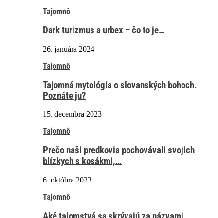
Tajomnô
Dark turizmus a urbex – čo to je…
26. januára 2024
Tajomnô
Tajomná mytológia o slovanských bohoch.
Poznáte ju?
15. decembra 2023
Tajomnô
Prečo naši predkovia pochovávali svojich
blízkych s kosákmi,…
6. októbra 2023
Tajomnô
Aké tajomstvá sa skrývajú za názvami