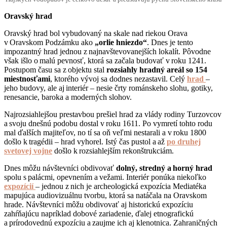
Oravský hrad
Oravský hrad bol vybudovaný na skale nad riekou Orava
v Oravskom Podzámku ako
„orlie hniezdo“
. Dnes je tento
impozantný hrad jednou z najnavštevovanejších lokalít. Pôvodne
však išlo o malú pevnosť, ktorá sa začala budovať v roku 1241.
Postupom času sa z objektu stal
rozsiahly hradný areál so 154
miestnosťami
, ktorého vývoj sa dodnes nezastavil. Celý
hrad
–
jeho budovy, ale aj interiér – nesie črty románskeho slohu, gotiky,
renesancie, baroka a moderných slohov.
Najrozsiahlejšou prestavbou prešiel hrad za vlády rodiny Turzovcov
a svoju dnešnú podobu dostal v roku 1611. Po vymretí tohto rodu
mal ďalších majiteľov, no tí sa oň veľmi nestarali a v roku 1800
došlo k tragédii – hrad vyhorel. Istý čas pustol a až
po druhej
svetovej vojne
došlo k rozsiahlejším rekonštrukciám.
Dnes môžu návštevníci obdivovať
dolný, stredný a horný hrad
spolu s palácmi, opevnením a vežami. Interiér ponúka niekoľko
expozícií
– jednou z nich je archeologická expozícia Mediatéka
mapujúca audiovizuálnu tvorbu, ktorá sa natáčala na Oravskom
hrade. Návštevníci môžu obdivovať aj historickú expozíciu
zahŕňajúcu napríklad dobové zariadenie, ďalej etnografickú
a prírodovednú expozíciu a zaujme ich aj klenotnica. Zahraničných