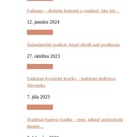
Fašiangy – obdobie hojnosti a veselosti. Ako ich…
12. januára 2024
(Ne)Tradičnô
Najznámejšie tradície, ktoré slávili naši predkovia
27. októbra 2023
(Ne)Tradičnô
Unikátne kyjatické hračky – kultúrne dedičstvo
Slovenska
7. júla 2023
(Ne)Tradičnô
Tradičná ľudová svadba – viete, odkiaľ pochádzajú
dnešné…