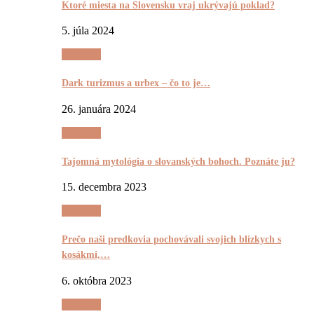
Ktoré miesta na Slovensku vraj ukrývajú poklad?
5. júla 2024
Tajomnô
Dark turizmus a urbex – čo to je…
26. januára 2024
Tajomnô
Tajomná mytológia o slovanských bohoch. Poznáte ju?
15. decembra 2023
Tajomnô
Prečo naši predkovia pochovávali svojich blízkych s
kosákmi,…
6. októbra 2023
Tajomnô