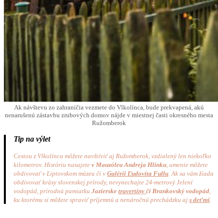
Ak návštevu zo zahraničia vezmete do Vlkolínca, bude prekvapená, akú
nenarušenú zástavbu zrubových domov nájde v miestnej časti okresného mesta
Ružomberok
Tip na výlet
Cestou z Vlkolínca môžete navštíviť aj Ružomberok, vzdialený len niekoľko
kilometrov. Históriu nasajete
v Mauzóleu Andreja Hlinku
, umenie môžete
obdivovať v Liptovskom múzeu či v
Galérii Ľudovíta Fullu
. Ak sa vám žiada
obdivovať krásy slovenskej prírody, nevynechajte 24-metrový Jelení
vodopád, prírodnú pamiatku
Jazierske
travertíny
či Brankovský vodopád
,
ku ktorému si môžete spraviť príjemnú a nenáročnú prechádzku aj
s deťmi
.