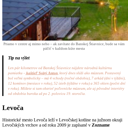
Priamo v centre aj mimo neho – ak zavítate do Banskej Štiavnice, bude sa vám
páčiť v každom kúte mesta
Tip na výlet
Len pár kilometrov od Banskej Štiavnice nájdete národnú kultúrnu
pamiatku –
kaštieľ Svätý Anton
, ktorý dnes slúži ako múzeum. Postavený
bol veľmi symbolicky – má 4 vchody (ročné obdobia), 7 arkád (dni v týždni),
12 komínov (mesiace v roku), 52 izieb (týždne v roku) a 365 okien (počet dní
v roku). Môžete si tam obzrieť poľovnícke múzeum, ale aj pôvodné interiéry
od obdobia baroka až po 2. polovicu 19. storočia.
Levoča
Historické mesto Levoča leží v Levočskej kotline na južnom okraji
Levočských vrchov a od roku 2009 je zapísané v
Zozname