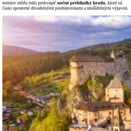
turistov môžu milo prekvapiť
nočné prehliadky hradu
, ktoré sú
často spestrené divadelnými predstaveniami a strašidelnými výjavmi.