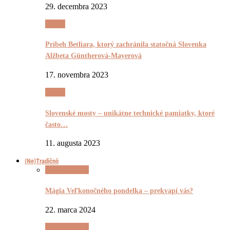
29. decembra 2023
Pyšnô
Príbeh Betliara, ktorý zachránila statočná Slovenka
Alžbeta Güntherová-Mayerová
17. novembra 2023
Pyšnô
Slovenské mosty – unikátne technické pamiatky, ktoré
často…
11. augusta 2023
(Ne)Tradičnô
(Ne)Tradičnô
Mágia Veľkonočného pondelka – prekvapí vás?
22. marca 2024
(Ne)Tradičnô