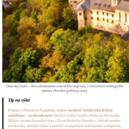
Oravský hrad – dnes dominanta oravského regiónu, v minulosti strategické
miesto uhorsko-poľskej cesty
Tip na výlet
Priamo v Oravskom Podzámku môžete
navštíviť stredovekú dedinu
sokoliarov – archeoskanzen
, ktorý je jediný svojho druhu na Slovensku.
Môžete sa tam dozvedieť viac o živote bežného človeka v období raného
stredoveku, strieľať z luku a pozrieť si zaujímavé sokoliarske vystúpenia.