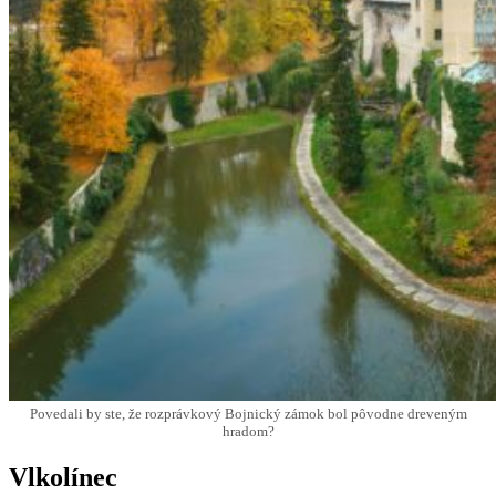
Povedali by ste, že rozprávkový Bojnický zámok bol pôvodne dreveným
hradom?
Vlkolínec