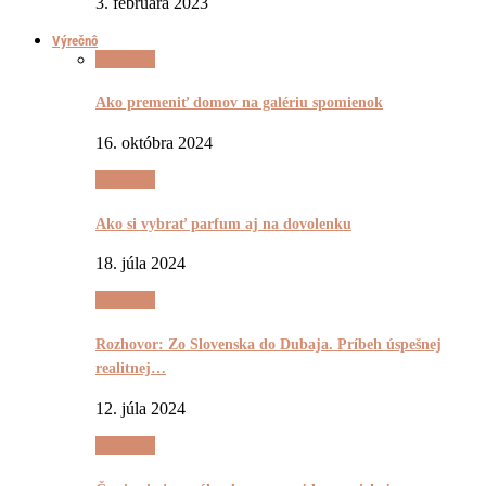
3. februára 2023
Výrečnô
Výrečnô
Ako premeniť domov na galériu spomienok
16. októbra 2024
Výrečnô
Ako si vybrať parfum aj na dovolenku
18. júla 2024
Výrečnô
Rozhovor: Zo Slovenska do Dubaja. Príbeh úspešnej
realitnej…
12. júla 2024
Výrečnô