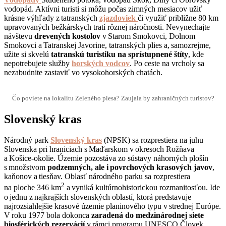
vodopád. Aktívni turisti si môžu počas zimných mesiacov užiť
krásne výhľady z tatranských
zjazdoviek
či využiť približne 80 km
upravovaných bežkárskych tratí rôznej náročnosti. Nevynechajte
návštevu
drevených kostolov
v Starom Smokovci, Dolnom
Smokovci a Tatranskej Javorine, tatranských plies a, samozrejme,
užite si skvelú
tatranskú turistiku na sprístupnené štíty
, kde
nepotrebujete služby
horských vodcov
. Po ceste na vrcholy sa
nezabudnite zastaviť vo vysokohorských chatách.
Čo poviete na lokalitu Zeleného plesa? Zaujala by zahraničných turistov?
Slovenský kras
Národný park
Slovenský kras
(NPSK) sa rozprestiera na juhu
Slovenska pri hraniciach s Maďarskom v okresoch Rožňava
a Košice-okolie. Územie pozostáva zo sústavy náhorných plošín
s množstvom
podzemných, ale i povrchových krasových javov
,
kaňonov a tiesňav. Oblasť národného parku sa rozprestiera
2
na ploche 346 km
a vyniká kultúrnohistorickou rozmanitosťou. Ide
o jednu z najkrajších slovenských oblastí, ktorá predstavuje
najrozsiahlejšie krasové územie planinového typu v strednej Európe.
V roku 1977 bola dokonca
zaradená do medzinárodnej siete
biosférických rezervácií
v rámci programu UNESCO Človek