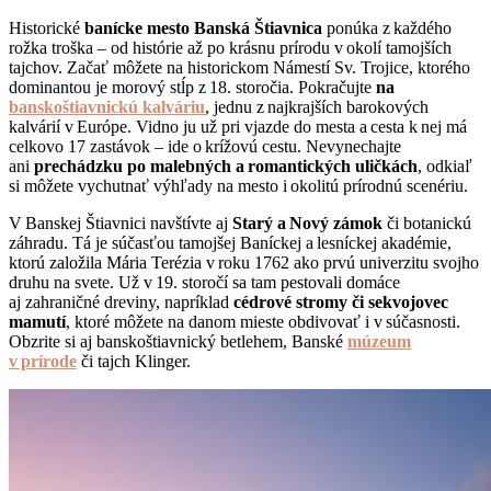
Historické
banícke mesto Banská Štiavnica
ponúka z každého
rožka troška – od histórie až po krásnu prírodu v okolí tamojších
tajchov. Začať môžete na historickom Námestí Sv. Trojice, ktorého
dominantou je morový stĺp z 18. storočia. Pokračujte
na
banskoštiavnickú kalváriu
, jednu z najkrajších barokových
kalvárií v Európe. Vidno ju už pri vjazde do mesta a cesta k nej má
celkovo 17 zastávok – ide o krížovú cestu. Nevynechajte
ani
prechádzku po malebných a romantických uličkách
, odkiaľ
si môžete vychutnať výhľady na mesto i okolitú prírodnú scenériu.
V Banskej Štiavnici navštívte aj
Starý a Nový zámok
či botanickú
záhradu. Tá je súčasťou tamojšej Baníckej a lesníckej akadémie,
ktorú založila Mária Terézia v roku 1762 ako prvú univerzitu svojho
druhu na svete. Už v 19. storočí sa tam pestovali domáce
aj zahraničné dreviny, napríklad
cédrové stromy či sekvojovec
mamutí
, ktoré môžete na danom mieste obdivovať i v súčasnosti.
Obzrite si aj banskoštiavnický betlehem, Banské
múzeum
v prírode
či tajch Klinger.