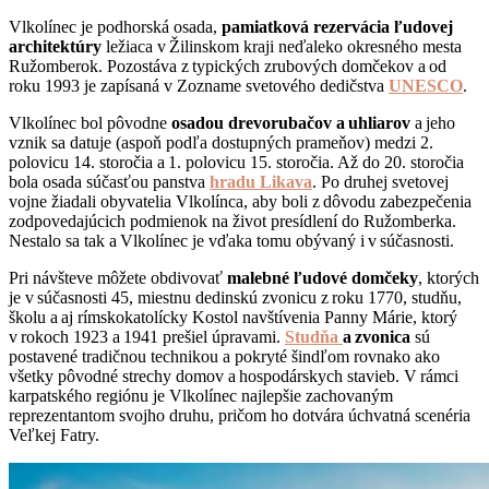
Vlkolínec je podhorská osada,
pamiatková rezervácia ľudovej
architektúry
ležiaca v Žilinskom kraji neďaleko okresného mesta
Ružomberok. Pozostáva z typických zrubových domčekov a od
roku 1993 je zapísaná v Zozname svetového dedičstva
UNESCO
.
Vlkolínec bol pôvodne
osadou drevorubačov a uhliarov
a jeho
vznik sa datuje (aspoň podľa dostupných prameňov) medzi 2.
polovicu 14. storočia a 1. polovicu 15. storočia. Až do 20. storočia
bola osada súčasťou panstva
hradu Likava
. Po druhej svetovej
vojne žiadali obyvatelia Vlkolínca, aby boli z dôvodu zabezpečenia
zodpovedajúcich podmienok na život presídlení do Ružomberka.
Nestalo sa tak a Vlkolínec je vďaka tomu obývaný i v súčasnosti.
Pri návšteve môžete obdivovať
malebné ľudové domčeky
, ktorých
je v súčasnosti 45, miestnu dedinskú zvonicu z roku 1770, studňu,
školu a aj rímskokatolícky Kostol navštívenia Panny Márie, ktorý
v rokoch 1923 a 1941 prešiel úpravami.
Studňa
a zvonica
sú
postavené tradičnou technikou a pokryté šindľom rovnako ako
všetky pôvodné strechy domov a hospodárskych stavieb. V rámci
karpatského regiónu je Vlkolínec najlepšie zachovaným
reprezentantom svojho druhu, pričom ho dotvára úchvatná scenéria
Veľkej Fatry.