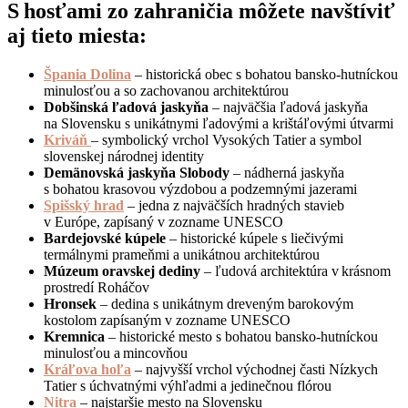
S hosťami zo zahraničia môžete navštíviť
aj tieto miesta:
Špania Dolina
– historická obec s bohatou bansko-hutníckou
minulosťou a so zachovanou architektúrou
Dobšinská ľadová jaskyňa
– najväčšia ľadová jaskyňa
na Slovensku s unikátnymi ľadovými a krištáľovými útvarmi
Kriváň
– symbolický vrchol Vysokých Tatier a symbol
slovenskej národnej identity
Demänovská jaskyňa Slobody
– nádherná jaskyňa
s bohatou krasovou výzdobou a podzemnými jazerami
Spišský hrad
– jedna z najväčších hradných stavieb
v Európe, zapísaný v zozname UNESCO
Bardejovské kúpele
– historické kúpele s liečivými
termálnymi prameňmi a unikátnou architektúrou
Múzeum oravskej dediny
– ľudová architektúra v krásnom
prostredí Roháčov
Hronsek
– dedina s unikátnym dreveným barokovým
kostolom zapísaným v zozname UNESCO
Kremnica
– historické mesto s bohatou bansko-hutníckou
minulosťou a mincovňou
Kráľova hoľa
– najvyšší vrchol východnej časti Nízkych
Tatier s úchvatnými výhľadmi a jedinečnou flórou
Nitra
– najstaršie mesto na Slovensku