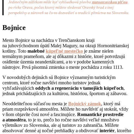
Jedinečným zážitkom môže byť vyhliadková plavba
starootcovskou plťou
po rieke Orava, počas ktorej môžete sledovať Oravský hrad z inej
perspektívy a zároveň sa čo-to dozvedieť o tradícii pltníctva na Slovensku.
Bojnice
Mesto Bojnice sa nachádza v Trenčianskom kraji
na juhovýchodnom úpätí Malej Magury, na okraji Hornonitrianskej
kotliny. Toto
malebné
kúpeľné mestečko
je známe nielen
termálnym prameňom, ale aj dôkazmi z histórie, ktoré potvrdzujú
osídlenie územia neandertálcami, a to v podobe kamenných
nástrojov. Prvá písomná zmienka o meste pochádza z roku 1113.
V novodobých dejinách sú Bojnice významným turistickým
centrom, ktoré ročne navštívi mnoho turistov jednak
vyhľadávajúcich
oddych a regeneráciu v tamojších kúpeľoch
,
jednak prichádzajúcich za kultúrou, históriou, športom aj zábavou.
Neoddeliteľnou súčasťou mesta je
Bojnický zámok
, ktorý má
priam rozprávkovú atmosféru. Môžete ho navštíviť aj stokrát, vždy
v ňom objavíte čosi nové a fascinujúce.
Romantické prostredie
a atmosféra
, to je to, prečo ho ročne navštívi veľké množstvo
výletníkov zo Slovenska, ale aj turistov zo zahraničia. Môžete
absolvovať denné aj nočné prehliadky a obdivovať
interiér
, ktorého