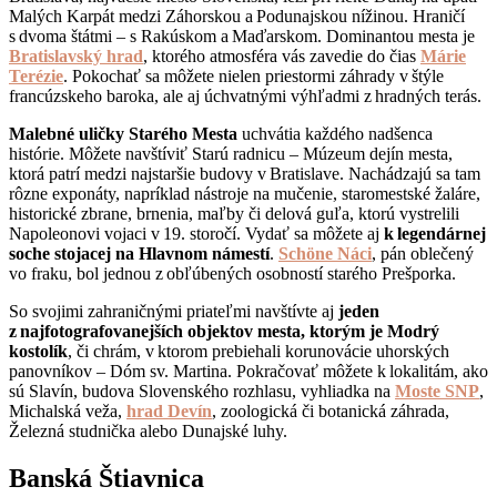
Malých Karpát medzi Záhorskou a Podunajskou nížinou. Hraničí
s dvoma štátmi – s Rakúskom a Maďarskom. Dominantou mesta je
Bratislavský hrad
, ktorého atmosféra vás zavedie do čias
Márie
Terézie
. Pokochať sa môžete nielen priestormi záhrady v štýle
francúzskeho baroka, ale aj úchvatnými výhľadmi z hradných terás.
Malebné uličky Starého Mesta
uchvátia každého nadšenca
histórie. Môžete navštíviť Starú radnicu – Múzeum dejín mesta,
ktorá patrí medzi najstaršie budovy v Bratislave. Nachádzajú sa tam
rôzne exponáty, napríklad nástroje na mučenie, staromestské žaláre,
historické zbrane, brnenia, maľby či delová guľa, ktorú vystrelili
Napoleonovi vojaci v 19. storočí. Vydať sa môžete aj
k legendárnej
soche stojacej na Hlavnom námestí
.
Schöne Náci
, pán oblečený
vo fraku, bol jednou z obľúbených osobností starého Prešporka.
So svojimi zahraničnými priateľmi navštívte aj
jeden
z najfotografovanejších objektov mesta, ktorým je Modrý
kostolík
, či chrám, v ktorom prebiehali korunovácie uhorských
panovníkov – Dóm sv. Martina. Pokračovať môžete k lokalitám, ako
sú Slavín, budova Slovenského rozhlasu, vyhliadka na
Moste SNP
,
Michalská veža,
hrad Devín
, zoologická či botanická záhrada,
Železná studnička alebo Dunajské luhy.
Banská Štiavnica