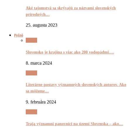
Aké tajomstvá sa skrývajú za názvami slovenských
prírodných…
25. augusta 2023
Pyšnô
Pyšnô
Slovensko je krajina s viac ako 200 vodopádmi….
8. marca 2024
Pyšnô
Literárne postavy významných slovenských autorov. Ako
sa môžeme…
9. februára 2024
Pyšnô
Traja významní panovníci na území Slovenska – ako…