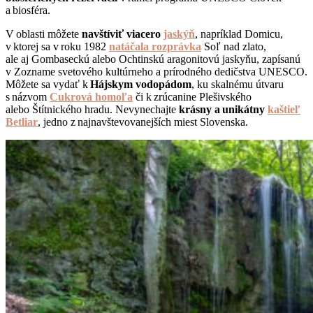
a biosféra.
V oblasti môžete
navštíviť viacero
jaskýň
, napríklad Domicu,
v ktorej sa v roku 1982
natáčala rozprávka
Soľ nad zlato,
ale aj Gombaseckú alebo Ochtinskú aragonitovú jaskyňu, zapísanú
v Zozname svetového kultúrneho a prírodného dedičstva UNESCO.
Môžete sa vydať k
Hájskym vodopádom
, ku skalnému útvaru
s názvom
Cukrová homoľa
či k zrúcanine Plešivského
alebo Štítnického hradu. Nevynechajte
krásny a unikátny
kaštieľ
Betliar
, jedno z najnavštevovanejších miest Slovenska.