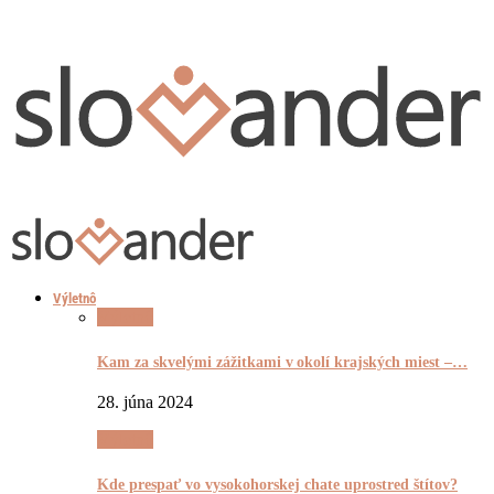
Výletnô
Výletnô
Kam za skvelými zážitkami v okolí krajských miest –…
28. júna 2024
Výletnô
Kde prespať vo vysokohorskej chate uprostred štítov?