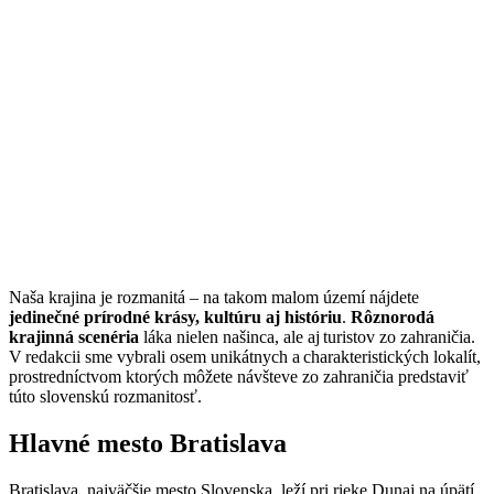
Naša krajina je rozmanitá – na takom malom území nájdete
jedinečné prírodné krásy, kultúru aj históriu
.
Rôznorodá
krajinná scenéria
láka nielen našinca, ale aj turistov zo zahraničia.
V redakcii sme vybrali osem unikátnych a charakteristických lokalít,
prostredníctvom ktorých môžete návšteve zo zahraničia predstaviť
túto slovenskú rozmanitosť.
Hlavné mesto Bratislava
Bratislava, najväčšie mesto Slovenska, leží pri rieke Dunaj na úpätí