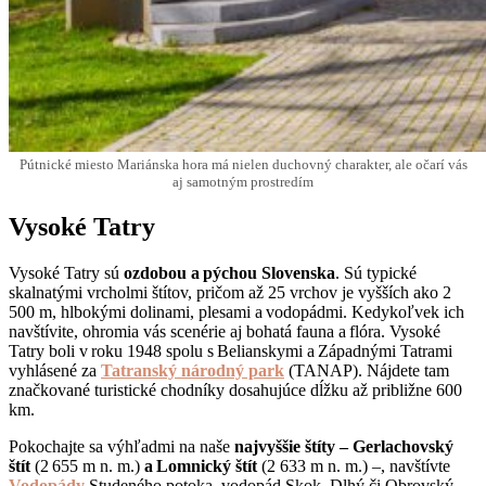
Pútnické miesto Mariánska hora má nielen duchovný charakter, ale očarí vás
aj samotným prostredím
Vysoké Tatry
Vysoké Tatry sú
ozdobou a pýchou Slovenska
. Sú typické
skalnatými vrcholmi štítov, pričom až 25 vrchov je vyšších ako 2
500 m, hlbokými dolinami, plesami a vodopádmi. Kedykoľvek ich
navštívite, ohromia vás scenérie aj bohatá fauna a flóra. Vysoké
Tatry boli v roku 1948 spolu s Belianskymi a Západnými Tatrami
vyhlásené za
Tatranský národný park
(TANAP). Nájdete tam
značkované turistické chodníky dosahujúce dĺžku až približne 600
km.
Pokochajte sa výhľadmi na naše
najvyššie štíty – Gerlachovský
štít
(2 655 m n. m.)
a
Lomnický štít
(2 633 m n. m.) –, navštívte
Vodopády
Studeného potoka, vodopád Skok, Dlhý či Obrovský