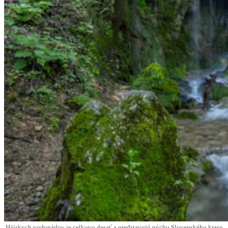
Hájskych vodopádov je celkovo desať a predstavujú pýchu Slovenského krasu