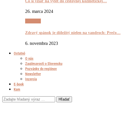
Čo si vziať na výlet do cestovnej kozmetickej…
26. marca 2024
Výrečnô
Zdravý spánok je dôležitý nielen na vandroch: Prečo…
6. novembra 2023
Ostatnô
O nás
Zaujímavosti o Slovensku
Pozvánky do regiónov
Newsletter
Inzercia
E-book
Kam
Hľadať