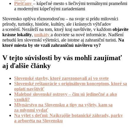
Piešťany
– kúpeľné mesto s liečivými termálnymi prameňmi
a modernými kúpeľnými zariadeniami
Slovensko oplýva rôznorodosťou – na svoje si prídu milovníci
prírody, turistiky, histórie, kultúry, ale i krásnych výhľadov
a scenérií. Nezáleží na tom, ktorý kraj navštívite, v každom
objavíte
krásne lokality
,
unikáty
a dozviete sa nové informácie. Nadšení
nebudú len slovenskí výletníci, ale istotne aj zahraniční turisti.
Na
ktoré miesta by ste vzali zahraničnú návštevu vy?
V tejto súvislosti by vás mohli zaujímať
aj ďalšie články
Slovenské stavby, ktoré zarezonovali aj vo svete
Slovenské reštaurácie s originálnym konceptom, ktoré sa
oplatí navštíviť
Malebné slovenské ostrovy – čím sú jedinečné a ako
vznikli?
Mlynárstvo na Slovensku a tipy na výlety, kam sa
za mlynmi vydať
Na výlet s deťmi: Najkrajšie botanické záhrady, parky
a arboréta na Slovensku