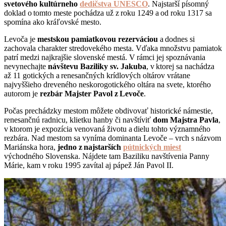
svetového kultúrneho
dedičstva UNESCO
. Najstarší písomný
doklad o tomto meste pochádza už z roku 1249 a od roku 1317 sa
spomína ako kráľovské mesto.
Levoča je
mestskou pamiatkovou rezerváciou
a dodnes si
zachovala charakter stredovekého mesta. Vďaka množstvu pamiatok
patrí medzi najkrajšie slovenské mestá. V rámci jej spoznávania
nevynechajte
návštevu Baziliky sv. Jakuba
, v ktorej sa nachádza
až 11 gotických a renesančných krídlových oltárov vrátane
najvyššieho dreveného neskorogotického oltára na svete, ktorého
autorom je
rezbár Majster Pavol z Levoče
.
Počas prechádzky mestom môžete obdivovať historické námestie,
renesančnú radnicu, klietku hanby či navštíviť
dom Majstra Pavla
,
v ktorom je expozícia venovaná životu a dielu tohto významného
rezbára. Nad mestom sa vyníma dominanta Levoče – vrch s názvom
Mariánska hora,
jedno z najstarších
pútnických miest
východného Slovenska. Nájdete tam Baziliku navštívenia Panny
Márie, kam v roku 1995 zavítal aj pápež Ján Pavol II.