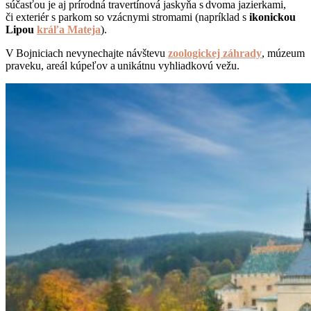
súčasťou je aj prírodná travertínová jaskyňa s dvoma jazierkami,
či exteriér s parkom so vzácnymi stromami (napríklad s
ikonickou
Lipou
kráľa Mateja
).
V Bojniciach nevynechajte návštevu
zoologickej záhrady
, múzeum
praveku, areál kúpeľov a unikátnu vyhliadkovú vežu.