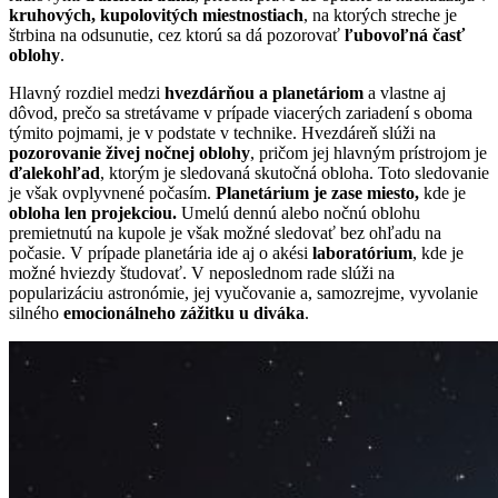
kruhových, kupolovitých miestnostiach
, na ktorých streche je
štrbina na odsunutie, cez ktorú sa dá pozorovať
ľubovoľná časť
oblohy
.
Hlavný rozdiel medzi
hvezdárňou a planetáriom
a vlastne aj
dôvod, prečo sa stretávame v prípade viacerých zariadení s oboma
týmito pojmami, je v podstate v technike. Hvezdáreň slúži na
pozorovanie živej nočnej oblohy
, pričom jej hlavným prístrojom je
ďalekohľad
, ktorým je sledovaná skutočná obloha. Toto sledovanie
je však ovplyvnené počasím.
Planetárium je zase miesto,
kde je
obloha len projekciou.
Umelú dennú alebo nočnú oblohu
premietnutú na kupole je však možné sledovať bez ohľadu na
počasie. V prípade planetária ide aj o akési
laboratórium
, kde je
možné hviezdy študovať. V neposlednom rade slúži na
popularizáciu astronómie, jej vyučovanie a, samozrejme, vyvolanie
silného
emocionálneho zážitku u diváka
.