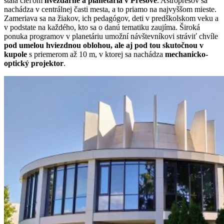
stala cieľom
hvezdárne a planetária v Prešove
. Astroprešov sa
nachádza v centrálnej časti mesta, a to priamo na najvyššom mieste.
Zameriava sa na žiakov, ich pedagógov, deti v predškolskom veku a
v podstate na každého, kto sa o danú tematiku zaujíma. Široká
ponuka programov v planetáriu umožní návštevníkovi stráviť chvíle
pod umelou hviezdnou oblohou, ale aj pod tou skutočnou
v
kupole
s priemerom až 10 m, v ktorej sa nachádza
mechanicko-
optický projektor
.