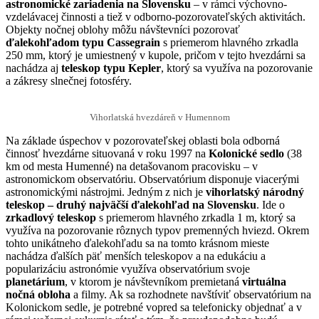
astronomické zariadenia na Slovensku
– v rámci výchovno-
vzdelávacej činnosti a tiež v odborno-pozorovateľských aktivitách.
Objekty nočnej oblohy môžu návštevníci pozorovať
ďalekohľadom typu Cassegrain
s priemerom hlavného zrkadla
250 mm, ktorý je umiestnený v kupole, pričom v tejto hvezdárni sa
nachádza aj
teleskop typu Kepler
, ktorý sa využíva na pozorovanie
a zákresy slnečnej fotosféry.
Vihorlatská hvezdáreň v Humennom
Na základe úspechov v pozorovateľskej oblasti bola odborná
činnosť hvezdárne situovaná v roku 1997 na
Kolonické sedlo
(38
km od mesta Humenné) na detašovanom pracovisku – v
astronomickom observatóriu. Observatórium disponuje viacerými
astronomickými nástrojmi. Jedným z nich je
vihorlatský národný
teleskop – druhý najväčší ďalekohľad na Slovensku
. Ide o
zrkadlový teleskop
s priemerom hlavného zrkadla 1 m, ktorý sa
využíva na pozorovanie rôznych typov premenných hviezd. Okrem
tohto unikátneho ďalekohľadu sa na tomto krásnom mieste
nachádza ďalších päť menších teleskopov a na edukáciu a
popularizáciu astronómie využíva observatórium svoje
planetárium
, v ktorom je návštevníkom premietaná
virtuálna
nočná obloha
a filmy. Ak sa rozhodnete navštíviť observatórium na
Kolonickom sedle, je potrebné vopred sa telefonicky objednať a v