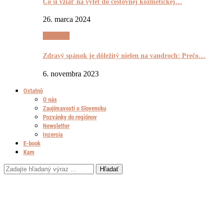
Čo si vziať na výlet do cestovnej kozmetickej…
26. marca 2024
Výrečnô
Zdravý spánok je dôležitý nielen na vandroch: Prečo…
6. novembra 2023
Ostatnô
O nás
Zaujímavosti o Slovensku
Pozvánky do regiónov
Newsletter
Inzercia
E-book
Kam
Hľadať