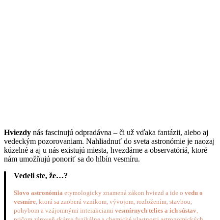
Hviezdy
nás fascinujú odpradávna – či už vďaka fantázii, alebo aj
vedeckým pozorovaniam. Nahliadnuť do sveta astronómie je naozaj
kúzelné a aj u nás existujú miesta, hvezdárne a observatóriá, ktoré
nám umožňujú ponoriť sa do hlbín vesmíru.
Vedeli ste, že…?
Slovo astronómia
etymologicky znamená zákon hviezd a ide o
vedu o
vesmíre
, ktorá sa zaoberá vznikom, vývojom, rozložením, stavbou,
pohybom a vzájomnými interakciami
vesmírnych telies a ich sústav
,
pričom zároveň skúma fyzikálne a chemické vlastnosti astronomických