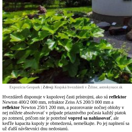
Expozícia Geopark |
Zdroj:
Krajská hvezdáreň v Žiline, astrokysuce.sk
Hvezdáreň disponuje v kupolovej časti prístrojmi, ako sú
reflektor
Newton 400/2 000 mm, refraktor Zeiss AS 200/3 000 mm a
reflektor
Newton 250/1 200 mm, a pozorovanie nočnej oblohy v
nej môžete absolvovať v prípade priaznivého počasia každý piatok
po zotmení, pričom nie je potrebné
vopred sa nahlasovať
, ale
keďže kapacita kupoly je obmedzená, nemeškajte. Po jej naplnení sa
už ďalší návštevníci dnu nedostanú.