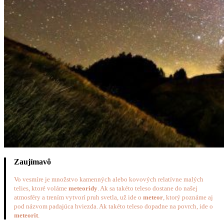
Zaujímavô
Vo vesmíre je množstvo kamenných alebo kovových relatívne malých
telies, ktoré voláme
meteoridy
. Ak sa takéto teleso dostane do našej
atmosféry a trením vytvorí pruh svetla, už ide o
meteor
, ktorý poznáme aj
pod názvom padajúca hviezda. Ak takéto teleso dopadne na povrch, ide o
meteorit
.